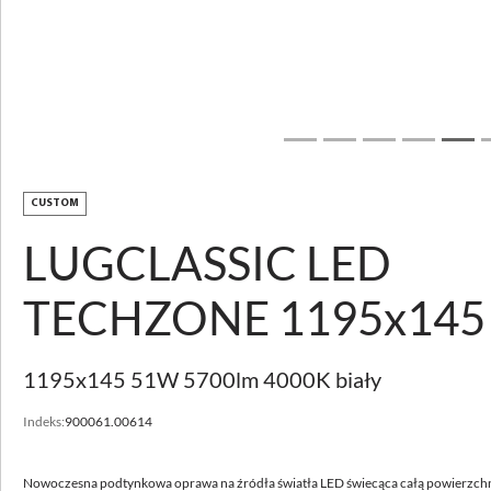
Pobierz zdjęcie
LUGCLASSIC LED p/t
CUSTOM
LUGCLASSIC LED
OPIS PRODUKTU
PARAMETRY TECHNICZNE
TECHZONE 1195x145
DO POBRANIA
AKCESORIA
1195x145 51W 5700lm 4000K biały
POZNAJ USŁUGI
Indeks:
900061.00614
CUSTOMIZACJA
WSPARCIE I KONTAKT
Nowoczesna podtynkowa oprawa na źródła światła LED świecąca całą powierzchn