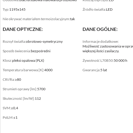
Typ:
1195x145
Źródło światła:
LED
Nie okrywać materiałem termoizolacyjnym:
tak
DANE OPTYCZNE:
DANE OGÓLNE:
Dane mechaniczne
Rozsył światła:
obrotowo-symetryczny
Informacje dodatkowe:
Możliwość zastosowania w opraw
Sposób świecenia:
bezpośredni
większej ilości zasilaczy.
Montaż
bezpośrednio na konstrukcji sufitu
Klosz:
pleksi opalowa (PLX)
Żywotność L70B50:
50 000 h
Temperatura barwowa [K]:
4000
Gwarancja:
5 lat
Kolor oprawy
biały
CRI/Ra:
≥80
Strumień oprawy [lm]:
5700
Zakres temperatury pracy [°C]
0 ... +25
Skuteczność [lm/W]:
112
SVM:
≤0,4
RAL
9003
PstLM:
≤1
Obudowa