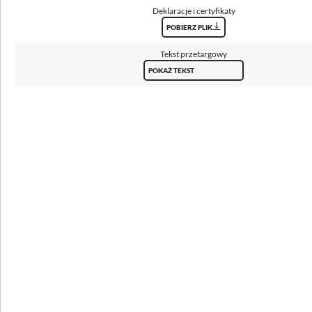
Deklaracje i certyfikaty
Rozsył światła
POBIERZ PLIK
obrotowo-symetryczny
Tekst przetargowy
Sposób świecenia
POKAŻ TEKST
bezpośredni
Klosz
pleksi opalowa (PLX)
Temperatura barwowa [K]
3000, 4000
CRI/Ra
≥80
Strumień oprawy [lm]
4400 - 9200
Skuteczność [lm/W]
102 - 120