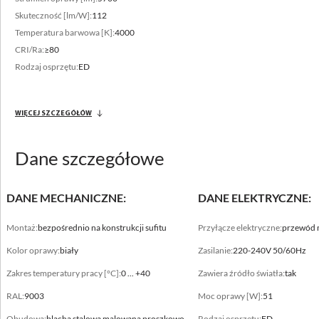
sufitach KNAUF, AMF, ROCKFON (na zamówienie)
Skuteczność [lm/W]:
112
Temperatura barwowa [K]:
4000
CRI/Ra:
≥80
Rodzaj osprzętu:
ED
WIĘCEJ SZCZEGÓŁÓW
Zakres strumienia świetlnego
4400 - 9200 [lm]
Dane szczegółowe
Zróżnicowana temperatura barwowa
3000 - 4000 [K]
DANE MECHANICZNE:
DANE ELEKTRYCZNE:
Montaż:
bezpośrednio na konstrukcji sufitu
Przyłącze elektryczne:
przewód 
Kolor oprawy:
biały
Zasilanie:
220-240V 50/60Hz
Zakres temperatury pracy [°C]:
0 ... +40
Zawiera źródło światła:
tak
RAL:
9003
Moc oprawy [W]:
51
Obudowa:
blacha stalowa malowana proszkowo
Rodzaj osprzętu:
ED