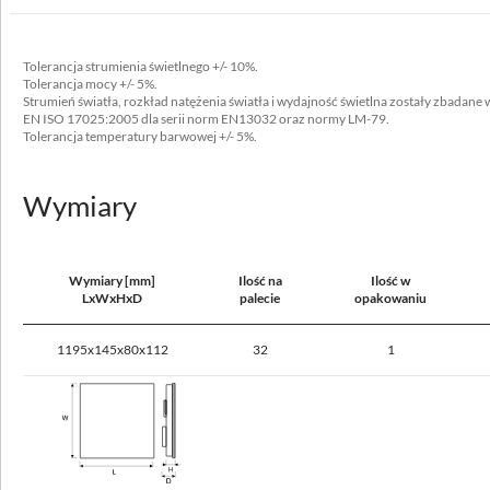
blacha stalowa malowana proszkowo
Typ
Tolerancja strumienia świetlnego +/- 10%.
600x600, 625x625
Tolerancja mocy +/- 5%.
Strumień światła, rozkład natężenia światła i wydajność świetlna zostały zbadan
Nie okrywać materiałem termoizolacyjnym
EN ISO 17025:2005 dla serii norm EN13032 oraz normy LM-79.
Tolerancja temperatury barwowej +/- 5%.
tak
Wymiary
Dane elektryczne
Wymiary [mm]
Ilość na
Ilość w
Przyłącze elektryczne
LxWxHxD
palecie
opakowaniu
przewód max 3x2,5 mm²
1195x145x80x112
32
1
Zasilanie
220-240V 50/60Hz
Zawiera źródło światła
tak