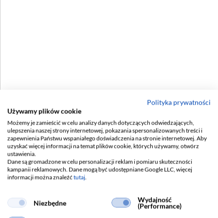
Polityka prywatności
Używamy plików cookie
Możemy je zamieścić w celu analizy danych dotyczących odwiedzających,
ulepszenia naszej strony internetowej, pokazania spersonalizowanych treści i
zapewnienia Państwu wspaniałego doświadczenia na stronie internetowej. Aby
uzyskać więcej informacji na temat plików cookie, których używamy, otwórz
ustawienia.
Dane są gromadzone w celu personalizacji reklam i pomiaru skuteczności
kampanii reklamowych. Dane mogą być udostępniane Google LLC, więcej
informacji można znaleźć
tutaj
.
LUGCLASSIC LED 1195X104 OPAL
Nowoczesna oprawa do sufitów
Wydajność
Niezbędne
modułowych na źródła światła LED.
(Performance)
Wdrożenie oprawy o wymiarach