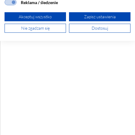
1195x104.
Reklama / śledzenie
ZOBACZ
Akceptuj wszystko
Zapisz ustawienia
Nie zgadzam się
Dostosuj
LUGCLASSIC LED 1195X72 P/T WIELAND