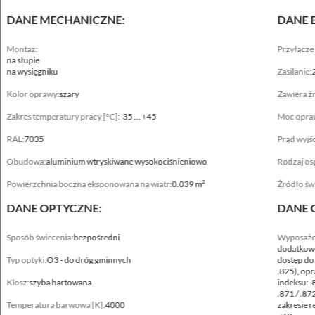
DANE MECHANICZNE:
DANE 
Montaż:
Przyłącze
na słupie
na wysięgniku
Zasilanie:
Kolor oprawy:
szary
Zawiera źr
Zakres temperatury pracy [°C]:
-35 ... +45
Moc opra
RAL:
7035
Prąd wyjś
Obudowa:
aluminium wtryskiwane wysokociśnieniowo
Rodzaj os
Powierzchnia boczna eksponowana na wiatr:
0.039 m²
Źródło świ
DANE OPTYCZNE:
DANE 
Dane mechaniczne
Sposób świecenia:
bezpośredni
Wyposaże
Montaż
dodatkowe
na słupie ø40-60mm, na słupie ø76mm - modyfikacja .829, na wysięgniku ø40-
Typ optyki:
O3 - do dróg gminnych
dostęp do 
60mm, na wysięgniku ø76mm - modyfikacja .829
.825), op
Klosz:
szyba hartowana
indeksu: .
.871 / .8
Kolor oprawy
Temperatura barwowa [K]:
4000
zakresie 
szary