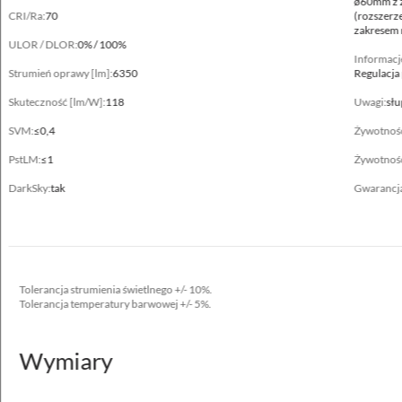
ø60mm z z
CRI/Ra:
70
(rozszerz
zakresem r
Zakres temperatury pracy [°C]
ULOR / DLOR:
0% / 100%
-40 ... +35, -40 ... +40, -40 ... +50, -40 ... +50**, -40 ... +55
Informacj
Strumień oprawy [lm]:
6350
Regulacja 
RAL
Skuteczność [lm/W]:
118
Uwagi:
słu
7035
SVM:
≤0,4
Żywotnoś
Obudowa
PstLM:
≤1
Żywotnoś
aluminium wtryskiwane wysokociśnieniowo
DarkSky:
tak
Gwarancj
Powierzchnia boczna eksponowana na wiatr
0.039 m²
Tolerancja strumienia świetlnego +/- 10%.
Tolerancja temperatury barwowej +/- 5%.
Dane elektryczne
Zasilanie
Wymiary
220-240V 50/60Hz