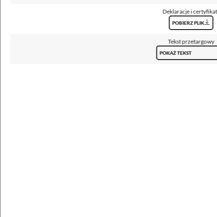
O92 - do oświetlenia drogowego, OP2
Deklaracje i certyfika
Klosz
POBIERZ PLIK
szyba hartowana
Tekst przetargowy
Temperatura barwowa [K]
POKAŻ TEKST
3000, 4000, 5700
CRI/Ra
>70
Kroki MacAdama
5
ULOR / DLOR
0% / 100%
Strumień oprawy [lm]
3000 - 24000
Skuteczność [lm/W]
109 - 181