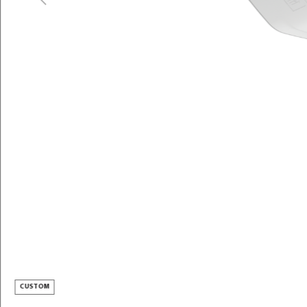
Previous
Pobierz zdjęcie
URBINO LED
OPIS PRODUKTU
PARAMETRY TECHNICZNE
DO POBRANIA
AKCESORIA
POZNAJ USŁUGI
CUSTOMIZACJA
WSPARCIE I KONTAKT
CUSTOM