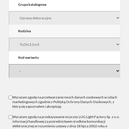
Grupa katalogowa
Rodzina
Kod wariantu
Wyrażam zgodę na przetwarzanie moich danych osobowych w celach
marketingowych zgodnie z
Polityką Ochrony Danych Osobowych
, z
którą się zapoznałem i akceptuję.
Wyrażam zgodę na przekazywanie mi przez LUG Light Factory Sp. z o.o.
informacji handlowej za pośrednictwem środków komunikacji
elektronicznej w rozumieniu ustawy z dnia 18 lipca 2002 roku o