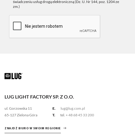
świadczeniu usług drogą elektroniczną (Dz. U. Nr 144, poz. 1204 ze
zm.)
LUG LIGHT FACTORY SP. Z O.O.
ul. Gorzowska 11
E.
lug@lug.com.pl
65-127 Zielona Góra
T.
tel.
+ 48 68 45 33 200
ZNAJDŹ BIURO W SWOIM REGIONIE