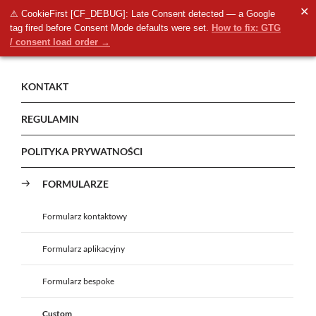
✕
⚠ CookieFirst [CF_DEBUG]: Late Consent detected — a Google
tag fired before Consent Mode defaults were set.
How to fix: GTG
/ consent load order →
KONTAKT
REGULAMIN
POLITYKA PRYWATNOŚCI
FORMULARZE
Formularz kontaktowy
Formularz aplikacyjny
Formularz bespoke
Custom