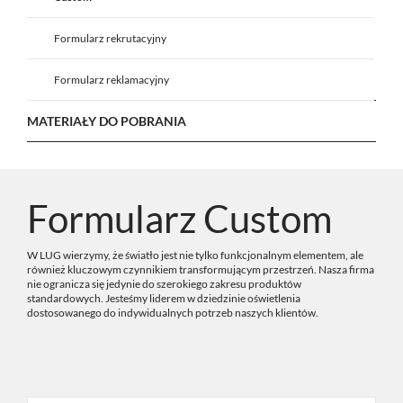
Formularz rekrutacyjny
Formularz reklamacyjny
MATERIAŁY DO POBRANIA
Formularz Custom
W LUG wierzymy, że światło jest nie tylko funkcjonalnym elementem, ale
również kluczowym czynnikiem transformującym przestrzeń. Nasza firma
nie ogranicza się jedynie do szerokiego zakresu produktów
standardowych. Jesteśmy liderem w dziedzinie oświetlenia
dostosowanego do indywidualnych potrzeb naszych klientów.