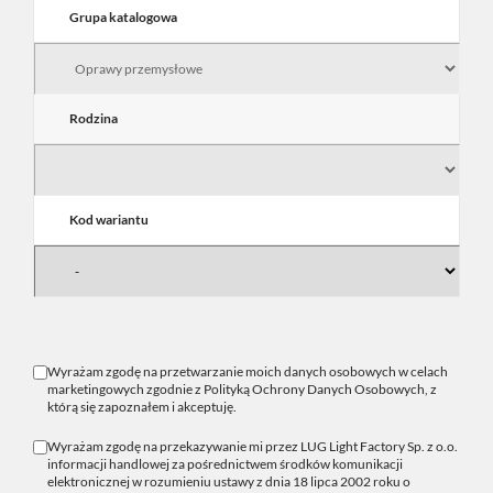
Grupa katalogowa
Rodzina
Kod wariantu
Wyrażam zgodę na przetwarzanie moich danych osobowych w celach
marketingowych zgodnie z
Polityką Ochrony Danych Osobowych
, z
którą się zapoznałem i akceptuję.
Wyrażam zgodę na przekazywanie mi przez LUG Light Factory Sp. z o.o.
informacji handlowej za pośrednictwem środków komunikacji
elektronicznej w rozumieniu ustawy z dnia 18 lipca 2002 roku o