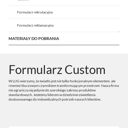
Formularz rekrutacyjny
Formularz reklamacyjny
MATERIAŁY DO POBRANIA
Formularz Custom
W LUG wierzymy, że światło jest nie tylko funkcjonalnym elementem, ale
również kluczowym czynnikiem transformującym przestrzeń. Nasza firma
nie ogranicza się jedynie do szerokiego zakresu produktów
standardowych. Jesteśmy liderem w dziedzinie oświetlenia
dostosowanego do indywidualnych potrzeb naszych klientów.