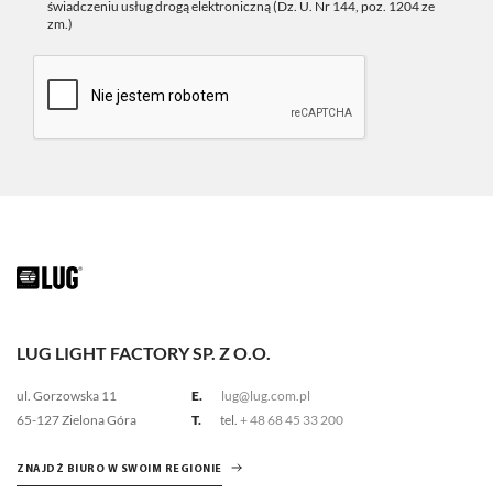
świadczeniu usług drogą elektroniczną (Dz. U. Nr 144, poz. 1204 ze
zm.)
LUG LIGHT FACTORY SP. Z O.O.
ul. Gorzowska 11
E.
lug@lug.com.pl
65-127 Zielona Góra
T.
tel.
+ 48 68 45 33 200
ZNAJDŹ BIURO W SWOIM REGIONIE