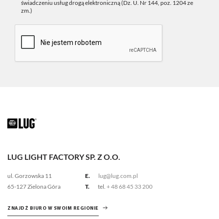
świadczeniu usług drogą elektroniczną (Dz. U. Nr 144, poz. 1204 ze
zm.)
LUG LIGHT FACTORY SP. Z O.O.
ul. Gorzowska 11
E.
lug@lug.com.pl
65-127 Zielona Góra
T.
tel.
+ 48 68 45 33 200
ZNAJDŹ BIURO W SWOIM REGIONIE