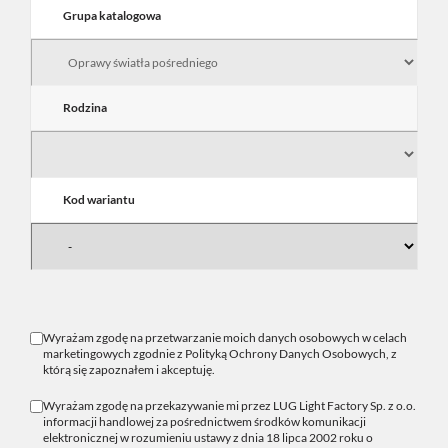
Grupa katalogowa
Rodzina
Kod wariantu
Wyrażam zgodę na przetwarzanie moich danych osobowych w celach
marketingowych zgodnie z
Polityką Ochrony Danych Osobowych
, z
którą się zapoznałem i akceptuję.
Wyrażam zgodę na przekazywanie mi przez LUG Light Factory Sp. z o.o.
informacji handlowej za pośrednictwem środków komunikacji
elektronicznej w rozumieniu ustawy z dnia 18 lipca 2002 roku o