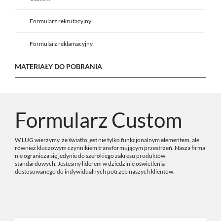
Formularz rekrutacyjny
Formularz reklamacyjny
MATERIAŁY DO POBRANIA
Formularz Custom
W LUG wierzymy, że światło jest nie tylko funkcjonalnym elementem, ale
również kluczowym czynnikiem transformującym przestrzeń. Nasza firma
nie ogranicza się jedynie do szerokiego zakresu produktów
standardowych. Jesteśmy liderem w dziedzinie oświetlenia
dostosowanego do indywidualnych potrzeb naszych klientów.