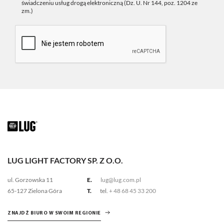
świadczeniu usług drogą elektroniczną (Dz. U. Nr 144, poz. 1204 ze
zm.)
LUG LIGHT FACTORY SP. Z O.O.
ul. Gorzowska 11
E.
lug@lug.com.pl
65-127 Zielona Góra
T.
tel.
+ 48 68 45 33 200
ZNAJDŹ BIURO W SWOIM REGIONIE