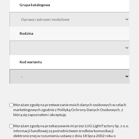
Grupa katalogowa
Rodzina
Kod wariantu
Wyrażam zgodę na przetwarzanie moich danych osobowych w celach
marketingowych zgodnie z
Polityką Ochrony Danych Osobowych
, z
którą się zapoznałem i akceptuję.
Wyrażam zgodę na przekazywanie mi przez LUG Light Factory Sp. z o.o.
informacji handlowej za pośrednictwem środków komunikacji
elektronicznej w rozumieniu ustawy z dnia 18 lipca 2002 roku o