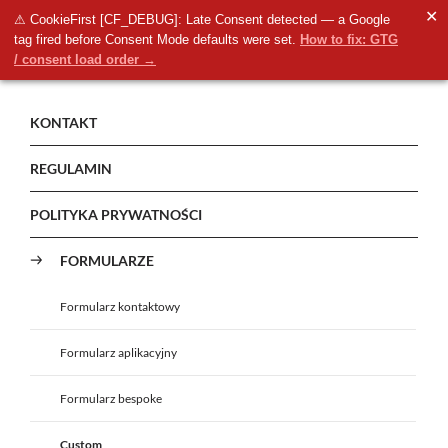
✕
⚠ CookieFirst [CF_DEBUG]: Late Consent detected — a Google
tag fired before Consent Mode defaults were set.
How to fix: GTG
/ consent load order →
KONTAKT
REGULAMIN
POLITYKA PRYWATNOŚCI
FORMULARZE
Formularz kontaktowy
Formularz aplikacyjny
Formularz bespoke
Custom