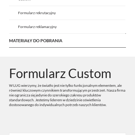
Formularz rekrutacyjny
Formularz reklamacyjny
MATERIAŁY DO POBRANIA
Formularz Custom
W LUG wierzymy, że światło jest nie tylko funkcjonalnym elementem, ale
również kluczowym czynnikiem transformującym przestrzeń. Nasza firma
nie ogranicza się jedynie do szerokiego zakresu produktów
standardowych. Jesteśmy liderem w dziedzinie oświetlenia
dostosowanego do indywidualnych potrzeb naszych klientów.