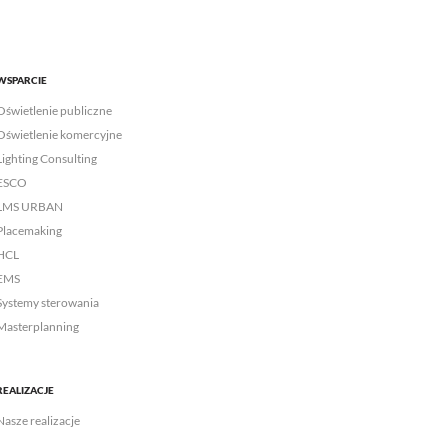
WSPARCIE
Oświetlenie publiczne
Oświetlenie komercyjne
Lighting Consulting
ESCO
LMS URBAN
Placemaking
HCL
EMS
Systemy sterowania
Masterplanning
REALIZACJE
Nasze realizacje