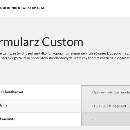
KOMERCYJNE
NOWOŚCI
USŁUGI
rmularz Custom
rzymy, że światło jest nie tylko funkcjonalnym elementem, ale również kluczowym czy
o szerokiego zakresu produktów standardowych. Jesteśmy liderem w dziedzinie oświe
pa katalogowa
zina
 wariantu