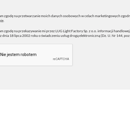
m zgodę na przetwarzanie moich danych osobowych w celach marketingowych zgodn
ję.
 zgodę na przekazywanie mi przez LUG Light Factory Sp. z o.o. informacji handlowe
z dnia 18 lipca 2002 roku o świadczeniu usług drogą elektroniczną (Dz. U. Nr 144, poz