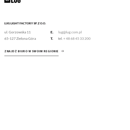
LUG LIGHT FACTORY SP. Z O.O.
ul. Gorzowska 11
E.
lug@lug.com.pl
65-127 Zielona Góra
T.
tel.
+ 48 68 45 33 200
ZNAJDŹ BIURO W SWOIM REGIONIE