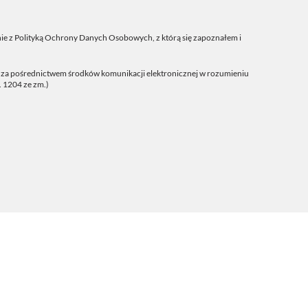
ie z
Polityką Ochrony Danych Osobowych
, z którą się zapoznałem i
j za pośrednictwem środków komunikacji elektronicznej w rozumieniu
. 1204 ze zm.)