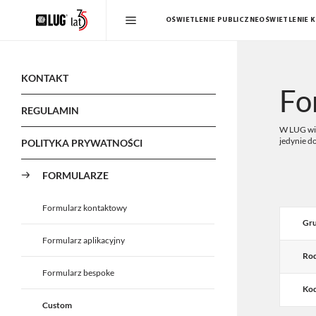
OŚWIETLENIE PUBLICZNE
OŚWIETLENIE 
KONTAKT
Fo
REGULAMIN
W LUG wie
jedynie d
POLITYKA PRYWATNOŚCI
FORMULARZE
Formularz kontaktowy
Gru
Formularz aplikacyjny
Rod
Formularz bespoke
Kod
Custom