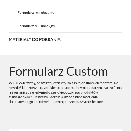
Formularz rekrutacyjny
Formularz reklamacyjny
MATERIAŁY DO POBRANIA
Formularz Custom
W LUG wierzymy, że światło jest nie tylko funkcjonalnym elementem, ale
również kluczowym czynnikiem transformującym przestrzeń. Nasza firma
nie ogranicza się jedynie do szerokiego zakresu produktów
standardowych. Jesteśmy liderem w dziedzinie oświetlenia
dostosowanego do indywidualnych potrzeb naszych klientów.