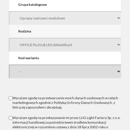
Grupa katalogowa
Rodzina
Kod wariantu
Wyrażam zgodę na przetwarzanie moich danych osobowych w celach
marketingowych zgodnie z
Polityką Ochrony Danych Osobowych
, z
którą się zapoznałem i akceptuję.
Wyrażam zgodę na przekazywanie mi przez LUG Light Factory Sp. z o.o.
informacji handlowej za pośrednictwem środków komunikacji
elektronicznej w rozumieniu ustawy z dnia 18 lipca 2002 roku o