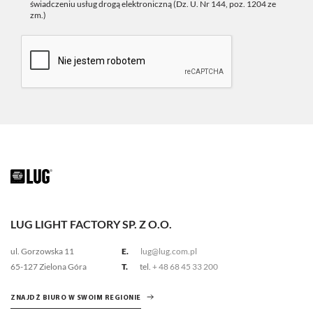
świadczeniu usług drogą elektroniczną (Dz. U. Nr 144, poz. 1204 ze
zm.)
LUG LIGHT FACTORY SP. Z O.O.
ul. Gorzowska 11
E.
lug@lug.com.pl
65-127 Zielona Góra
T.
tel.
+ 48 68 45 33 200
ZNAJDŹ BIURO W SWOIM REGIONIE