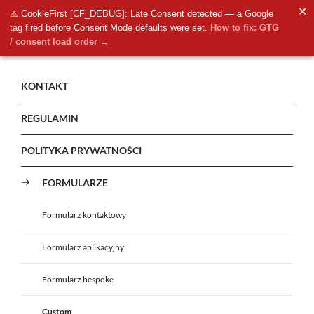
✕
⚠ CookieFirst [CF_DEBUG]: Late Consent detected — a Google
tag fired before Consent Mode defaults were set.
How to fix: GTG
/ consent load order →
KONTAKT
REGULAMIN
POLITYKA PRYWATNOŚCI
FORMULARZE
Formularz kontaktowy
Formularz aplikacyjny
Formularz bespoke
Custom