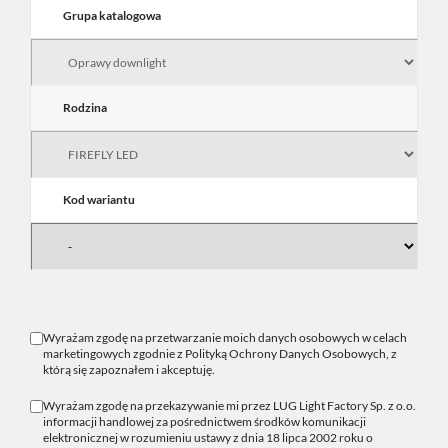
Grupa katalogowa
Rodzina
Kod wariantu
Wyrażam zgodę na przetwarzanie moich danych osobowych w celach
marketingowych zgodnie z
Polityką Ochrony Danych Osobowych
, z
którą się zapoznałem i akceptuję.
Wyrażam zgodę na przekazywanie mi przez LUG Light Factory Sp. z o.o.
informacji handlowej za pośrednictwem środków komunikacji
elektronicznej w rozumieniu ustawy z dnia 18 lipca 2002 roku o