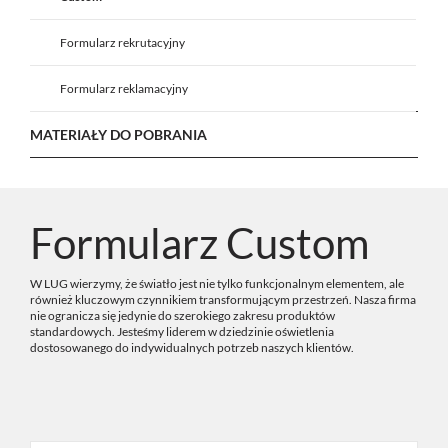
Formularz rekrutacyjny
Formularz reklamacyjny
MATERIAŁY DO POBRANIA
Formularz Custom
W LUG wierzymy, że światło jest nie tylko funkcjonalnym elementem, ale
również kluczowym czynnikiem transformującym przestrzeń. Nasza firma
nie ogranicza się jedynie do szerokiego zakresu produktów
standardowych. Jesteśmy liderem w dziedzinie oświetlenia
dostosowanego do indywidualnych potrzeb naszych klientów.