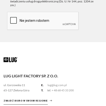
świadczeniu usług drogą elektroniczną (Dz. U. Nr 144, poz. 1204 ze
zm.)
LUG LIGHT FACTORY SP. Z O.O.
ul. Gorzowska 11
E.
lug@lug.com.pl
65-127 Zielona Góra
T.
tel.
+ 48 68 45 33 200
ZNAJDŹ BIURO W SWOIM REGIONIE