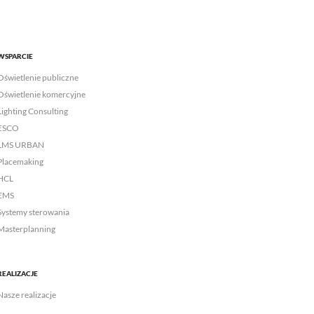
WSPARCIE
Oświetlenie publiczne
Oświetlenie komercyjne
Lighting Consulting
ESCO
LMS URBAN
Placemaking
HCL
EMS
Systemy sterowania
Masterplanning
REALIZACJE
Nasze realizacje