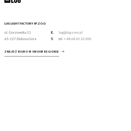
LUG LIGHT FACTORY SP. Z O.O.
ul. Gorzowska 11
E.
lug@lug.com.pl
65-127 Zielona Góra
T.
tel.
+ 48 68 45 33 200
ZNAJDŹ BIURO W SWOIM REGIONIE