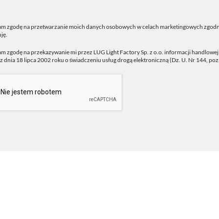
m zgodę na przetwarzanie moich danych osobowych w celach marketingowych zgodn
ję.
 zgodę na przekazywanie mi przez LUG Light Factory Sp. z o.o. informacji handlowe
z dnia 18 lipca 2002 roku o świadczeniu usług drogą elektroniczną (Dz. U. Nr 144, poz