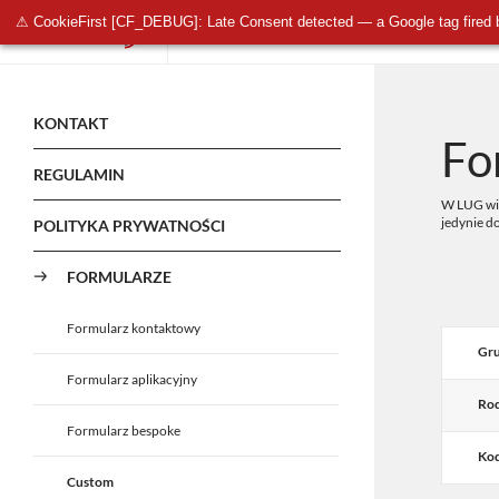
⚠ CookieFirst [CF_DEBUG]: Late Consent detected — a Google tag fired 
OŚWIETLENIE PUBLICZNE
OŚWIETLENIE 
KONTAKT
Fo
REGULAMIN
W LUG wie
jedynie d
POLITYKA PRYWATNOŚCI
FORMULARZE
Formularz kontaktowy
Gru
Formularz aplikacyjny
Rod
Formularz bespoke
Kod
Custom