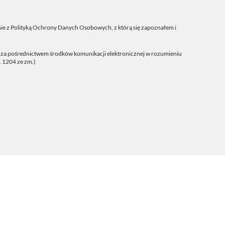
ie z
Polityką Ochrony Danych Osobowych
, z którą się zapoznałem i
j za pośrednictwem środków komunikacji elektronicznej w rozumieniu
. 1204 ze zm.)