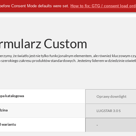
before Consent Mode defaults were set.
How to fix: GTG / consent load or
KOMERCYJNE
NOWOŚCI
USŁUGI
rmularz Custom
rzymy, że światło jest nie tylko funkcjonalnym elementem, ale również kluczowym czy
o szerokiego zakresu produktów standardowych. Jesteśmy liderem w dziedzinie oświe
pa katalogowa
zina
 wariantu