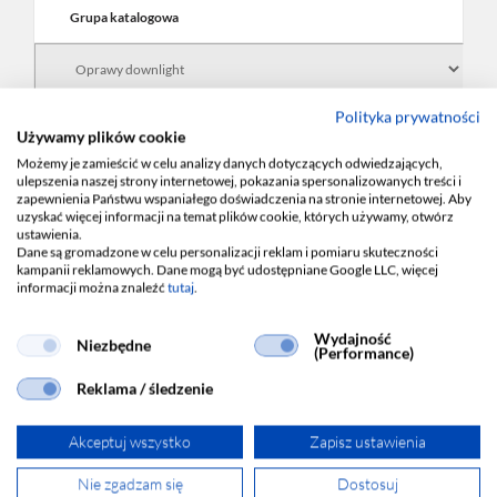
Grupa katalogowa
Polityka prywatności
Rodzina
Używamy plików cookie
Możemy je zamieścić w celu analizy danych dotyczących odwiedzających,
ulepszenia naszej strony internetowej, pokazania spersonalizowanych treści i
zapewnienia Państwu wspaniałego doświadczenia na stronie internetowej. Aby
uzyskać więcej informacji na temat plików cookie, których używamy, otwórz
Kod wariantu
ustawienia.
Dane są gromadzone w celu personalizacji reklam i pomiaru skuteczności
kampanii reklamowych. Dane mogą być udostępniane Google LLC, więcej
informacji można znaleźć
tutaj
.
Wydajność
Niezbędne
(Performance)
Wyrażam zgodę na przetwarzanie moich danych osobowych w celach
Reklama / śledzenie
marketingowych zgodnie z
Polityką Ochrony Danych Osobowych
, z
którą się zapoznałem i akceptuję.
Akceptuj wszystko
Zapisz ustawienia
Wyrażam zgodę na przekazywanie mi przez LUG Light Factory Sp. z o.o.
informacji handlowej za pośrednictwem środków komunikacji
Nie zgadzam się
Dostosuj
elektronicznej w rozumieniu ustawy z dnia 18 lipca 2002 roku o