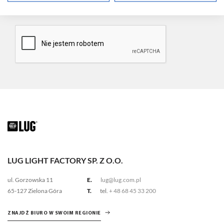
świadczeniu usług drogą elektroniczną (Dz. U. Nr 144, poz. 1204 ze
zm.)
LUG LIGHT FACTORY SP. Z O.O.
ul. Gorzowska 11
E.
lug@lug.com.pl
65-127 Zielona Góra
T.
tel.
+ 48 68 45 33 200
ZNAJDŹ BIURO W SWOIM REGIONIE