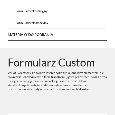
Formularz rekrutacyjny
Formularz reklamacyjny
MATERIAŁY DO POBRANIA
Formularz Custom
W LUG wierzymy, że światło jest nie tylko funkcjonalnym elementem, ale
również kluczowym czynnikiem transformującym przestrzeń. Nasza firma
nie ogranicza się jedynie do szerokiego zakresu produktów
standardowych. Jesteśmy liderem w dziedzinie oświetlenia
dostosowanego do indywidualnych potrzeb naszych klientów.