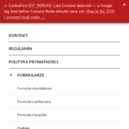
✕
⚠ CookieFirst [CF_DEBUG]: Late Consent detected — a Google
tag fired before Consent Mode defaults were set.
How to fix: GTG
/ consent load order →
KONTAKT
REGULAMIN
POLITYKA PRYWATNOŚCI
FORMULARZE
Formularz kontaktowy
Formularz aplikacyjny
Formularz bespoke
Custom