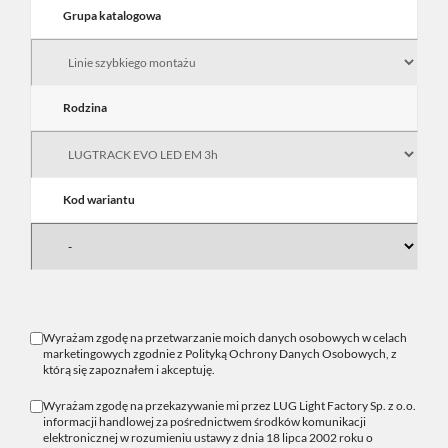
Grupa katalogowa
Rodzina
Kod wariantu
Wyrażam zgodę na przetwarzanie moich danych osobowych w celach
marketingowych zgodnie z
Polityką Ochrony Danych Osobowych
, z
którą się zapoznałem i akceptuję.
Wyrażam zgodę na przekazywanie mi przez LUG Light Factory Sp. z o.o.
informacji handlowej za pośrednictwem środków komunikacji
elektronicznej w rozumieniu ustawy z dnia 18 lipca 2002 roku o