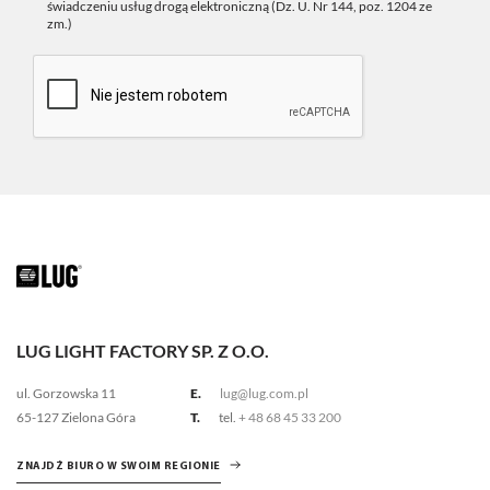
świadczeniu usług drogą elektroniczną (Dz. U. Nr 144, poz. 1204 ze
zm.)
LUG LIGHT FACTORY SP. Z O.O.
ul. Gorzowska 11
E.
lug@lug.com.pl
65-127 Zielona Góra
T.
tel.
+ 48 68 45 33 200
ZNAJDŹ BIURO W SWOIM REGIONIE