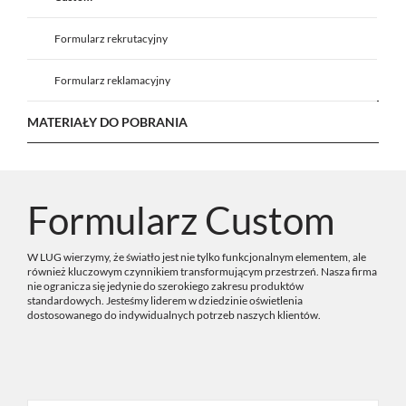
Formularz rekrutacyjny
Formularz reklamacyjny
MATERIAŁY DO POBRANIA
Formularz Custom
W LUG wierzymy, że światło jest nie tylko funkcjonalnym elementem, ale
również kluczowym czynnikiem transformującym przestrzeń. Nasza firma
nie ogranicza się jedynie do szerokiego zakresu produktów
standardowych. Jesteśmy liderem w dziedzinie oświetlenia
dostosowanego do indywidualnych potrzeb naszych klientów.