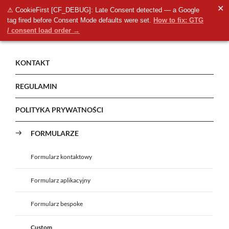
✕
⚠ CookieFirst [CF_DEBUG]: Late Consent detected — a Google
tag fired before Consent Mode defaults were set.
How to fix: GTG
/ consent load order →
KONTAKT
REGULAMIN
POLITYKA PRYWATNOŚCI
FORMULARZE
Formularz kontaktowy
Formularz aplikacyjny
Formularz bespoke
Custom