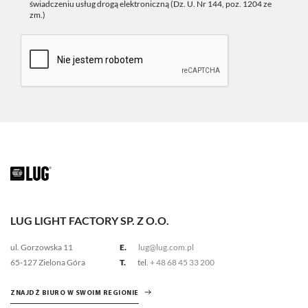
świadczeniu usług drogą elektroniczną (Dz. U. Nr 144, poz. 1204 ze
zm.)
LUG LIGHT FACTORY SP. Z O.O.
ul. Gorzowska 11
E.
lug@lug.com.pl
65-127 Zielona Góra
T.
tel.
+ 48 68 45 33 200
ZNAJDŹ BIURO W SWOIM REGIONIE