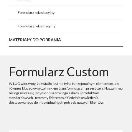
Formularz rekrutacyjny
Formularz reklamacyjny
MATERIAŁY DO POBRANIA
Formularz Custom
W LUG wierzymy, że światło jest nie tylko funkcjonalnym elementem, ale
również kluczowym czynnikiem transformującym przestrzeń. Nasza firma
nie ogranicza się jedynie do szerokiego zakresu produktów
standardowych. Jesteśmy liderem w dziedzinie oświetlenia
dostosowanego do indywidualnych potrzeb naszych klientów.