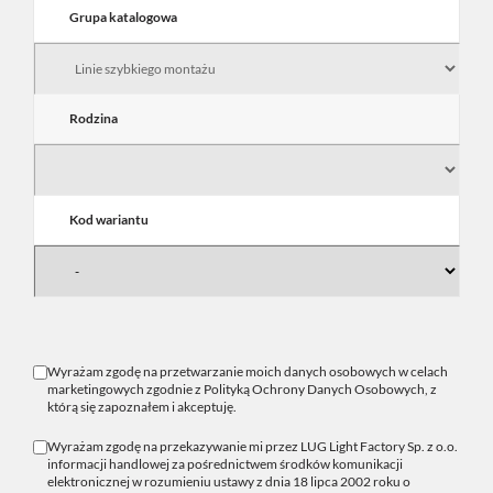
Grupa katalogowa
Rodzina
Kod wariantu
Wyrażam zgodę na przetwarzanie moich danych osobowych w celach
marketingowych zgodnie z
Polityką Ochrony Danych Osobowych
, z
którą się zapoznałem i akceptuję.
Wyrażam zgodę na przekazywanie mi przez LUG Light Factory Sp. z o.o.
informacji handlowej za pośrednictwem środków komunikacji
elektronicznej w rozumieniu ustawy z dnia 18 lipca 2002 roku o