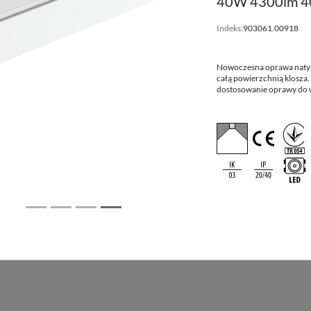
40W 4300lm 40
0
Wymiary
Indeks:
903061.00918
Wymiary
montażowe
[mm] LxWxH
[mm] LxW
Nowoczesna oprawa natyn
całą powierzchnią klosza.
595x595x60
600x600
dostosowanie oprawy do w
595x595x60
600x600
595x595x60
600x600