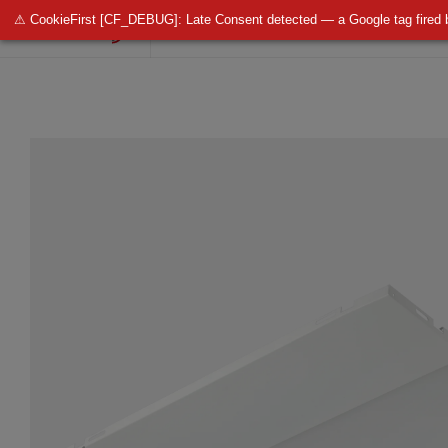
⚠ CookieFirst [CF_DEBUG]: Late Consent detected — a Google tag fired 
OŚWIETLENIE PUBLICZNE
OŚWIETLENIE 