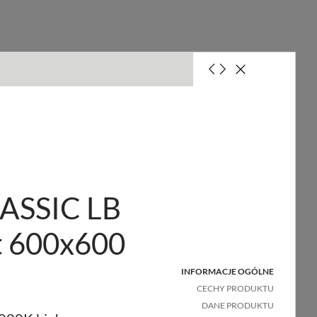
SY CONNECT, DALI EASY CONNECT, EASY CONNECT
ezpiecznika 10A (B)
ASSIC LB
ezpiecznika 16A (B)
t 600x600
INFORMACJE OGÓLNE
CECHY PRODUKTU
DANE PRODUKTU