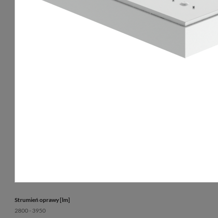
Rozsył światła
Żywotność L80B1
obrotowo-symetryczny
50 000 h
Sposób świecenia
Gwarancja
bezpośredni
3 lata
Klosz
pleksi opalowa (PLX)
Temperatura barwowa [K]
3000, 4000
CRI/Ra
≥80
UGR
<19
Strumień oprawy [lm]
2800 - 3950