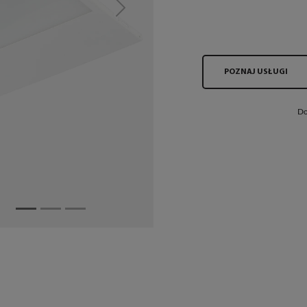
Next
POZNAJ USŁUGI
Do