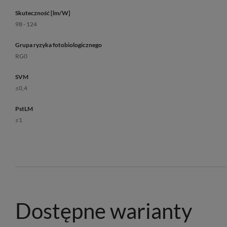
Skuteczność [lm/W]
98 - 124
Grupa ryzyka fotobiologicznego
RG0
SVM
≤0,4
PstLM
≤1
Dostępne warianty