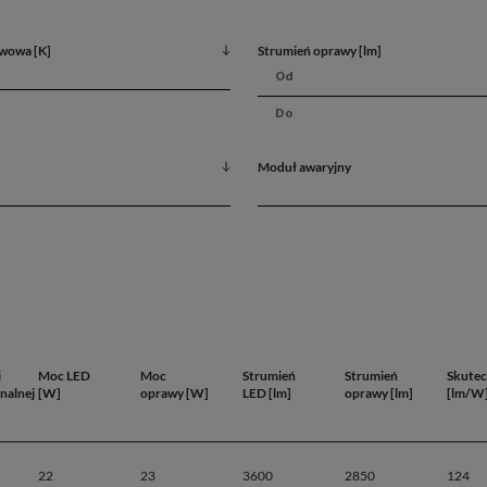
wowa [K]
Strumień oprawy [lm]
Moduł awaryjny
i
Moc LED
Moc
Strumień
Strumień
Skute
nalnej
[W]
oprawy [W]
LED [lm]
oprawy [lm]
[lm/W
Dane produ
22
23
3600
2850
124