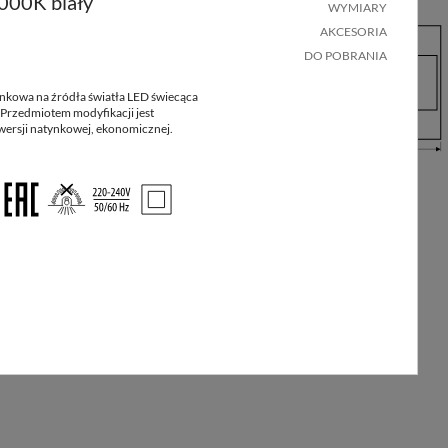
00K biały
WYMIARY
AKCESORIA
Ilość
Masa
Ilość w
na
netto
DO POBRANIA
opakowaniu
palecie
[kg]
kowa na źródła światła LED świecąca
Przedmiotem modyfikacji jest
50
1
3.1
ersji natynkowej, ekonomicznej.
50
1
3.3
50
1
4