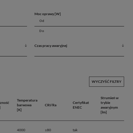
Moc oprawy [W]
Czas pracy awaryjnej
WYCZYŚĆ FILTRY
Strumień w
Temperatura
czność
Certyfikat
trybie
barwowa
CRI/Ra
]
ENEC
awaryjnym
[K]
[lm]
ktu
4000
≥80
tak