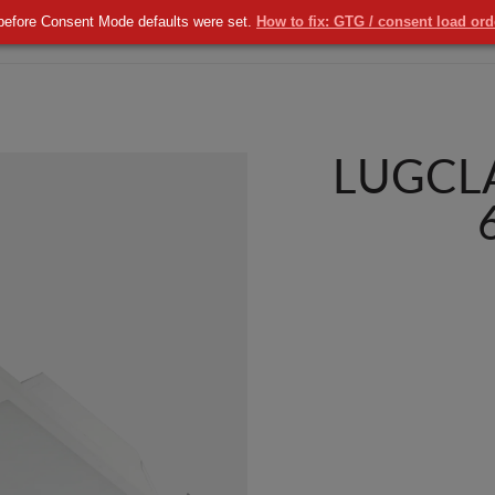
before Consent Mode defaults were set.
How to fix: GTG / consent load or
KOMERCYJNE
NOWOŚCI
USŁUGI
LUGCLA