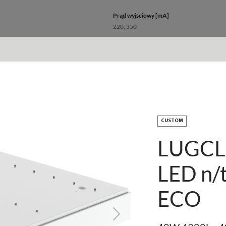
Prąd wyjściowy [mA]
220, 350
Rodzaj osprzętu
STANDARD, Złącze WIELAND, EM 3h EA
Źródło światła
LED
Maksymalna ilość opraw w obwodzie dla b
CUSTOM
13 - 50
LUGCL
Maksymalna ilość opraw w obwodzie dla b
24 - 80
LED n/
ECO
Wymiary
Next