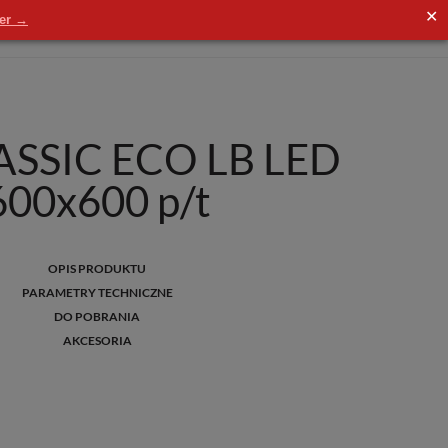
✕
der →
SSIC ECO LB LED
600x600 p/t
OPIS PRODUKTU
PARAMETRY TECHNICZNE
DO POBRANIA
AKCESORIA