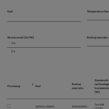
Kod
Temperatura bar
Skuteczność [lm/W]
Rodzaj osprzętu
Zamiennik
Rodzaj
technologi
Porównaj
Kod
osprzętu
konwencjo
[W]
3x14W
300061.00001
STANDARD
(57W)