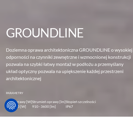
GROUNDLINE
Doziemna oprawa architektoniczna GROUNDLINE o wysokiej
odporności na
czynniki zewnętrzne i wzmocnionej konstrukcji
pozwala na szybki łatwy
montaż w podłożu a przemyślany
układ optyczny pozwala na
upiększenie każdej przestrzeni
architektonicznej
PARAMETRY
Moc oprawy [W]
Strumień oprawy [lm]
Stopień szczelności
10 - 56.5 [W]
910 - 3600 [lm]
IP67