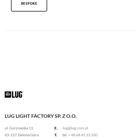
BESPOKE
LUG LIGHT FACTORY SP. Z O.O.
ul. Gorzowska 11
E.
lug@lug.com.pl
65-127 Zielona Góra
T.
tel.
+ 48 68 45 33 200