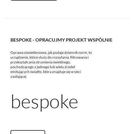
BESPOKE - OPRACUJMY PROJEKT WSPÓLNIE
Oprawa oświetleniowa, jak podaje dziennik norm, to
urządzenie, które służy do rozsyłania, filtrowania i
przekształcania strumienia świetlnego,
pochodzącego z jednego lub wielu źródeł
emitujących światło, która znajduje się w sieci
zasilającej
bespoke