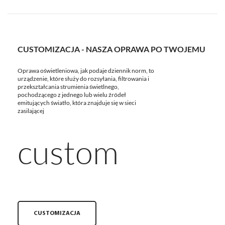
CUSTOMIZACJA - NASZA OPRAWA PO TWOJEMU
Oprawa oświetleniowa, jak podaje dziennik norm, to
urządzenie, które służy do rozsyłania, filtrowania i
przekształcania strumienia świetlnego,
pochodzącego z jednego lub wielu źródeł
emitujących światło, która znajduje się w sieci
zasilającej
custom
CUSTOMIZACJA