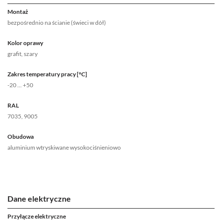
Montaż
bezpośrednio na ścianie (świeci w dół)
Kolor oprawy
grafit, szary
Zakres temperatury pracy [°C]
-20 ... +50
RAL
7035, 9005
Obudowa
aluminium wtryskiwane wysokociśnieniowo
Dane elektryczne
Przyłącze elektryczne