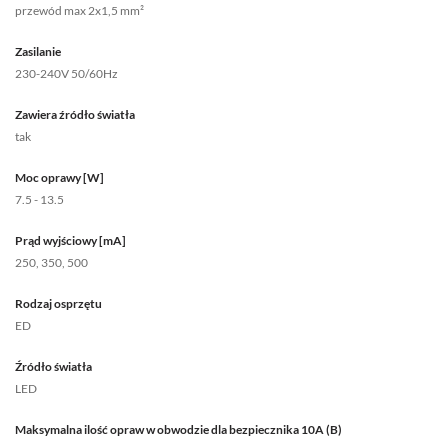
przewód max 2x1,5 mm²
Zasilanie
230-240V 50/60Hz
Zawiera źródło światła
tak
Moc oprawy [W]
7.5 - 13.5
Prąd wyjściowy [mA]
250, 350, 500
Rodzaj osprzętu
ED
Źródło światła
LED
Maksymalna ilość opraw w obwodzie dla bezpiecznika 10A (B)