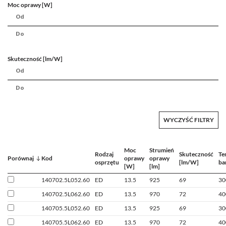
Moc oprawy [W]
Skuteczność [lm/W]
WYCZYŚĆ FILTRY
Moc
Strumień
Rodzaj
Skuteczność
Te
Porównaj
Kod
oprawy
oprawy
osprzętu
[lm/W]
ba
[W]
[lm]
140702.5L052.60
ED
13.5
925
69
30
140702.5L062.60
ED
13.5
970
72
40
140705.5L052.60
ED
13.5
925
69
30
140705.5L062.60
ED
13.5
970
72
40