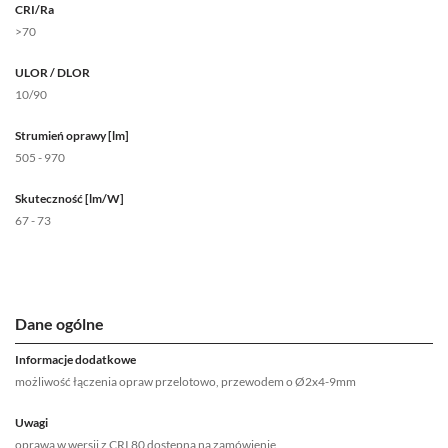
CRI/Ra
>70
ULOR / DLOR
10/90
Strumień oprawy [lm]
505 - 970
Skuteczność [lm/W]
67 - 73
Dane ogólne
Informacje dodatkowe
możliwość łączenia opraw przelotowo, przewodem o Ø2x4-9mm
Uwagi
oprawa w wersji z CRI 80 dostępna na zamówienie