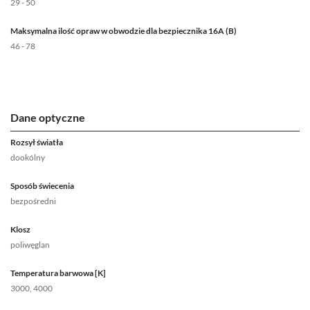
29 - 50
Maksymalna ilość opraw w obwodzie dla bezpiecznika 16A (B)
46 - 78
Dane optyczne
Rozsył światła
dookólny
Sposób świecenia
bezpośredni
Klosz
poliwęglan
Temperatura barwowa [K]
3000, 4000