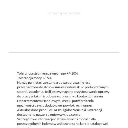
Porównaj zaznaczone
Tolerancja strumienia świetlnego +/- 10%.
Tolerancja mocy +/- 5%.
Należy pamiętać, że standardowa oprawa nie jest
przeznaczona do stosowania w środowisku o podwyższonym
stopniu zasolenia. Jeśli jest wymagane przystosowanie oprawy
do pracy w takim środowisku, prosimy o kontakt z naszym
Departamentem Handlowym, w celu potwierdzenia
możliwości użycia dodatkowej powłoki ochronnej.
Aktualne dane produktu oraz Ogólne Warunki Gwarancji
dostępne na naszej stronie www.lug.com.pl
Szczegółowe informacje o strumieniach i mocach dla
poszczególnych indeksów wskazane są na karcie katalogowej