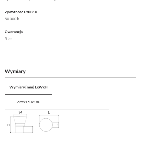
Żywotność L90B10
50 000 h
Gwarancja
5 lat
Wymiary
Wymiary [mm] LxWxH
225x150x180