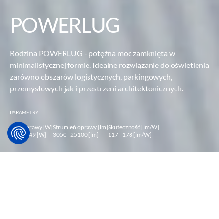
POWERLUG
Rodzina POWERLUG - potężna moc zamknięta w
minimalistycznej formie.
Idealne rozwiązanie do oświetlenia
zarówno obszarów logistycznych,
parkingowych,
przemysłowych jak i przestrzeni architektonicznych.
PARAMETRY
Moc oprawy [W]
Strumień oprawy [lm]
Skuteczność [lm/W]
24.5 - 149 [W]
3050 - 25100 [lm]
117 - 178 [lm/W]