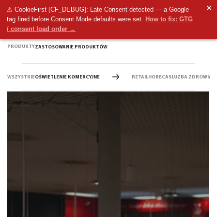
✕
⚠ CookieFirst [CF_DEBUG]: Late Consent detected — a Google
tag fired before Consent Mode defaults were set.
How to fix: GTG
/ consent load order →
PRODUKTY
ZASTOSOWANIE PRODUKTÓW
WSZYSTKIE
OŚWIETLENIE KOMERCYJNE
RETAIL
HORECA
SŁUŻBA ZDROWIA
D