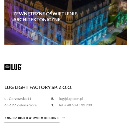
ZEWNĘTRZNE OŚWIETLENIE
ARCHITEKTONICZNE
LUG LIGHT FACTORY SP. Z O.O.
ul. Gorzowska 11
E.
lug@lug.com.pl
65-127 Zielona Góra
T.
tel.
+ 48 68 45 33 200
ZNAJDŹ BIURO W SWOIM REGIONIE