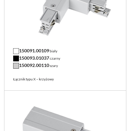
150091.00109
biały
150093.01037
czarny
150092.00110
szary
Łącznik typu X – krzyżowy