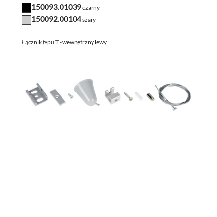
150093.01039
czarny
150092.00104
szary
Łącznik typu T - wewnętrzny lewy