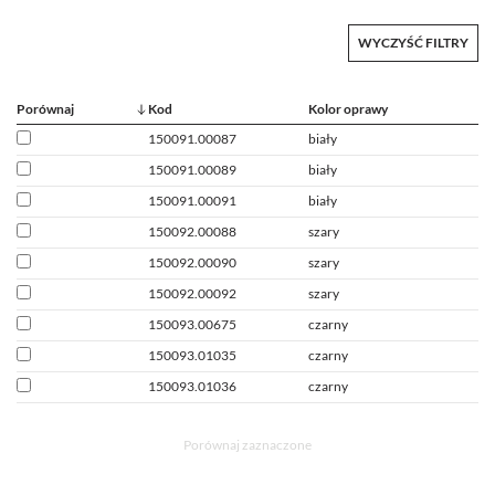
WYCZYŚĆ FILTRY
Porównaj
Kod
Kolor oprawy
150091.00087
biały
150091.00089
biały
150091.00091
biały
150092.00088
szary
150092.00090
szary
150092.00092
szary
150093.00675
czarny
150093.01035
czarny
150093.01036
czarny
Porównaj zaznaczone