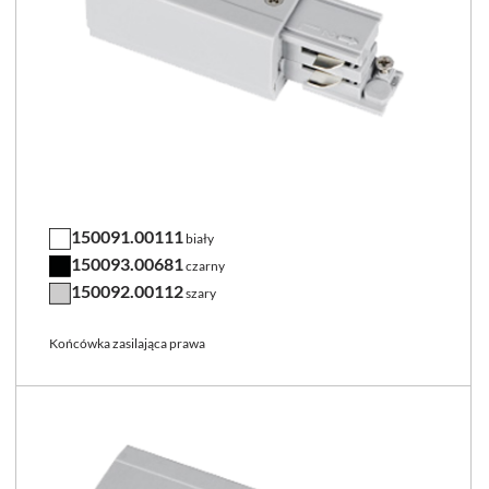
150091.00111
biały
150093.00681
czarny
150092.00112
szary
Końcówka zasilająca prawa