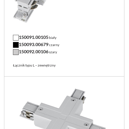
150091.00105
biały
150093.00679
czarny
150092.00106
szary
Łącznik typu L – zewnętrzny