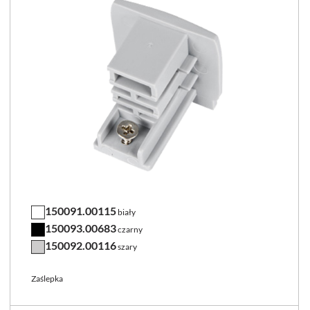
150091.00115
biały
150093.00683
czarny
150092.00116
szary
Zaślepka