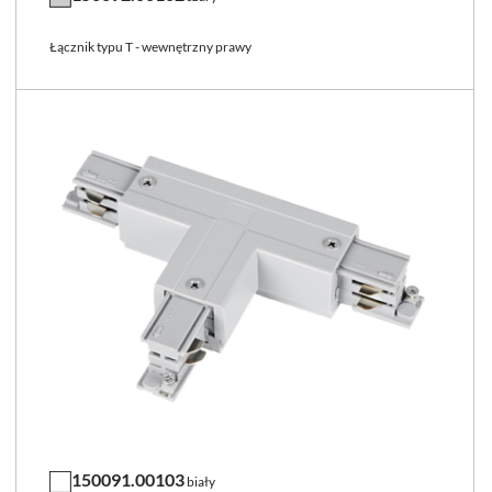
Łącznik typu T - wewnętrzny prawy
150091.00103
biały