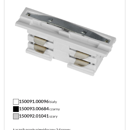
150091.00096
biały
150093.00684
czarny
150092.01041
szary
Łącznik prosty niewidoczny 3-fazowy