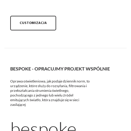
CUSTOMIZACJA
BESPOKE - OPRACUJMY PROJEKT WSPÓLNIE
Oprawa oświetleniowa, jak podaje dziennik norm, to
urządzenie, które służy do rozsyłania, filtrowania i
przekształcania strumienia świetlnego,
pochodzącego z jednego lub wielu źródeł
emitujących światło, która znajduje się w sieci
zasilającej
bespoke