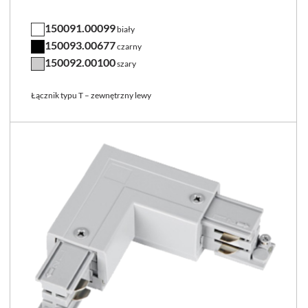
150091.00099
biały
150093.00677
czarny
150092.00100
szary
Łącznik typu T – zewnętrzny lewy