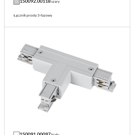
150092.00118
szary
Łącznik prosty 3-fazowy
150091.00097
biały