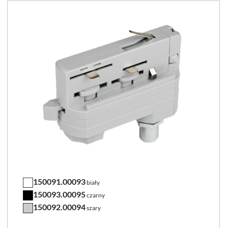
150091.00093
biały
150093.00095
czarny
150092.00094
szary