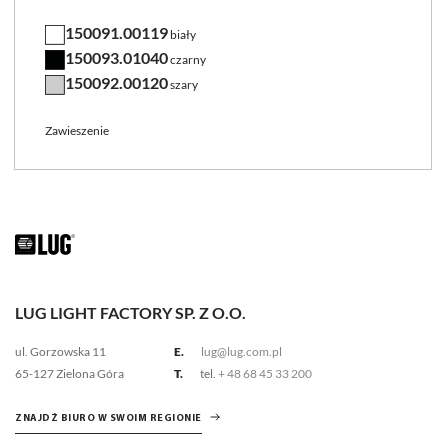
150091.00119
biały
150093.01040
czarny
150092.00120
szary
Zawieszenie
LUG LIGHT FACTORY SP. Z O.O.
ul. Gorzowska 11
E.
lug@lug.com.pl
65-127 Zielona Góra
T.
tel.
+ 48 68 45 33 200
ZNAJDŹ BIURO W SWOIM REGIONIE