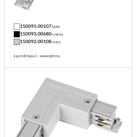
150091.00107
biały
150093.00680
czarny
150092.00108
szary
Łącznik typu L – wewnętrzny