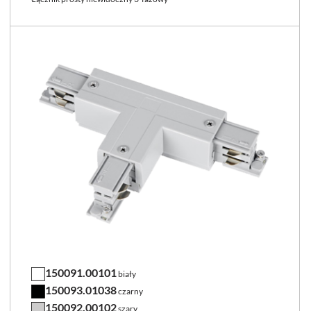
150091.00101
biały
150093.01038
czarny
150092.00102
szary