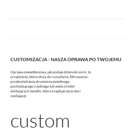
CUSTOMIZACJA - NASZA OPRAWA PO TWOJEMU
Oprawa oświetleniowa, jak podaje dziennik norm, to
urządzenie, które służy do rozsyłania, filtrowania i
przekształcania strumienia świetlnego,
pochodzącego z jednego lub wielu źródeł
emitujących światło, która znajduje się w sieci
zasilającej
custom