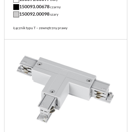
150093.00678
czarny
150092.00098
szary
Łącznik typu T – zewnętrzny prawy