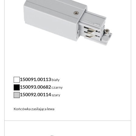
150091.00113
biały
150093.00682
czarny
150092.00114
szary
Końcówka zasilająca lewa