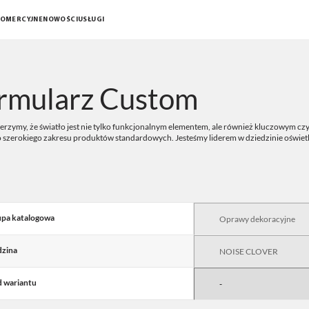
KOMERCYJNE
NOWOŚCI
USŁUGI
rmularz Custom
rzymy, że światło jest nie tylko funkcjonalnym elementem, ale również kluczowym czy
o szerokiego zakresu produktów standardowych. Jesteśmy liderem w dziedzinie oświe
pa katalogowa
zina
 wariantu