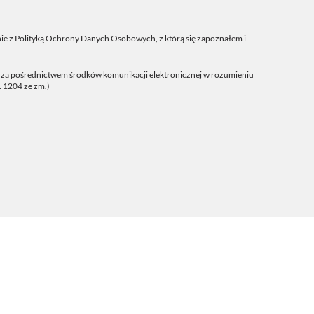
ie z
Polityką Ochrony Danych Osobowych
, z którą się zapoznałem i
j za pośrednictwem środków komunikacji elektronicznej w rozumieniu
. 1204 ze zm.)