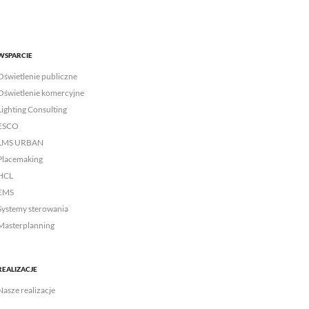
WSPARCIE
Oświetlenie publiczne
Oświetlenie komercyjne
Lighting Consulting
ESCO
LMS URBAN
Placemaking
HCL
EMS
Systemy sterowania
Masterplanning
REALIZACJE
Nasze realizacje