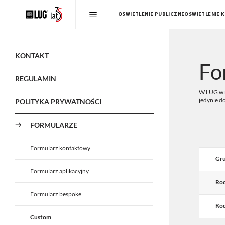
OŚWIETLENIE PUBLICZNE
OŚWIETLENIE 
KONTAKT
Fo
REGULAMIN
W LUG wie
jedynie d
POLITYKA PRYWATNOŚCI
FORMULARZE
Formularz kontaktowy
Gru
Formularz aplikacyjny
Rod
Formularz bespoke
Kod
Custom