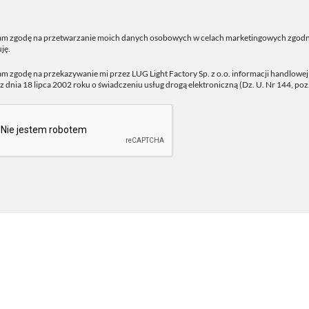
m zgodę na przetwarzanie moich danych osobowych w celach marketingowych zgodn
ję.
 zgodę na przekazywanie mi przez LUG Light Factory Sp. z o.o. informacji handlowe
z dnia 18 lipca 2002 roku o świadczeniu usług drogą elektroniczną (Dz. U. Nr 144, poz