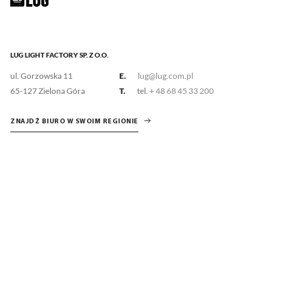
LUG LIGHT FACTORY SP. Z O.O.
ul. Gorzowska 11
E.
lug@lug.com.pl
65-127 Zielona Góra
T.
tel.
+ 48 68 45 33 200
ZNAJDŹ BIURO W SWOIM REGIONIE