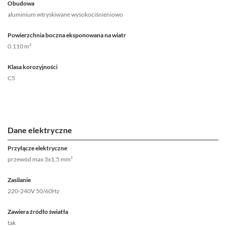
Obudowa
aluminium wtryskiwane wysokociśnieniowo
Powierzchnia boczna eksponowana na wiatr
0.110 m²
Klasa korozyjności
C5
Dane elektryczne
Przyłącze elektryczne
przewód max 3x1,5 mm²
Zasilanie
220-240V 50/60Hz
Zawiera źródło światła
tak