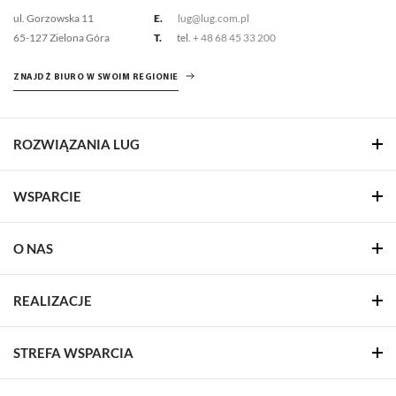
ul. Gorzowska 11
E.
lug@lug.com.pl
65-127 Zielona Góra
T.
tel.
+ 48 68 45 33 200
ZNAJDŹ BIURO W SWOIM REGIONIE
ROZWIĄZANIA LUG
WSPARCIE
O NAS
REALIZACJE
STREFA WSPARCIA