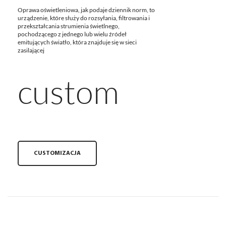
Oprawa oświetleniowa, jak podaje dziennik norm, to
urządzenie, które służy do rozsyłania, filtrowania i
przekształcania strumienia świetlnego,
pochodzącego z jednego lub wielu źródeł
emitujących światło, która znajduje się w sieci
zasilającej
custom
CUSTOMIZACJA