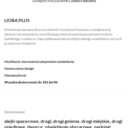
Dostępne inne parametry
Zobacz warianty
LIORA PLUS
Modułowa oprawa uliczna w dwóch rozmiarach korpusu o zwiększonej
łatwości serwisowania, umożliwiająca beznarzędziową wymianę modułu
świetlnego i zasilacza. Zaprojektowana do profesjonalnego oświetlania różnych
przestrzeni miejskich.
Możliwość sterowania natężeniem oświetlenia
Nowoczesny design
Niezawodność
Wysoka skuteczność do 181 lm/W
Zastosowanie
alejki spacerowe, drogi, drogi gminne, drogi miejskie, drogi
osiedlowe, dworce, oświetlenie obszarowe, parkingi,