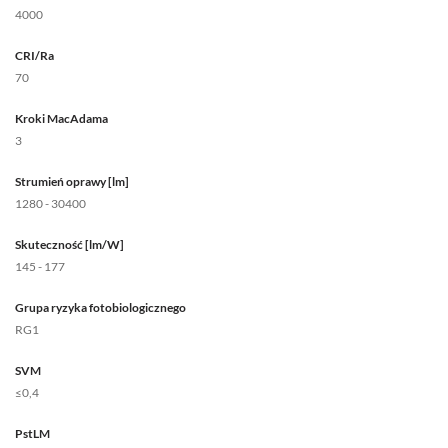
4000
CRI/Ra
70
Kroki MacAdama
3
Strumień oprawy [lm]
1280 - 30400
Skuteczność [lm/W]
145 - 177
Grupa ryzyka fotobiologicznego
RG1
SVM
≤0,4
PstLM