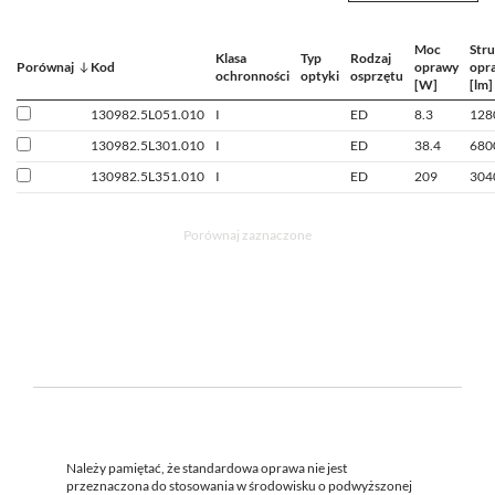
Moc
Str
Klasa
Typ
Rodzaj
Porównaj
Kod
oprawy
opr
ochronności
optyki
osprzętu
[W]
[lm]
130982.5L051.010
I
ED
8.3
128
130982.5L301.010
I
ED
38.4
680
130982.5L351.010
I
ED
209
304
Porównaj zaznaczone
Należy pamiętać, że standardowa oprawa nie jest
przeznaczona do stosowania w środowisku o podwyższonej