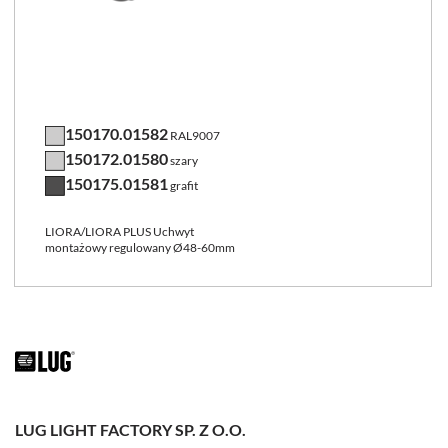
150170.01582
RAL9007
150172.01580
szary
150175.01581
grafit
LIORA/LIORA PLUS Uchwyt
montażowy regulowany Ø48-60mm
LUG LIGHT FACTORY SP. Z O.O.