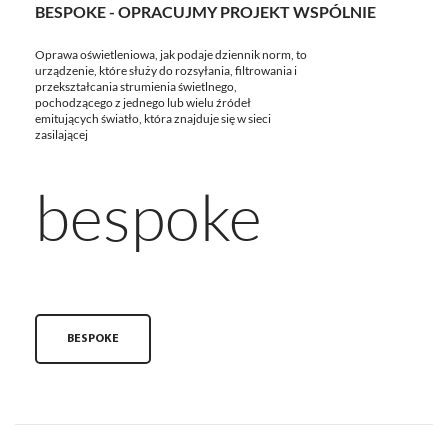
BESPOKE - OPRACUJMY PROJEKT WSPÓLNIE
Oprawa oświetleniowa, jak podaje dziennik norm, to
urządzenie, które służy do rozsyłania, filtrowania i
przekształcania strumienia świetlnego,
pochodzącego z jednego lub wielu źródeł
emitujących światło, która znajduje się w sieci
zasilającej
bespoke
BESPOKE