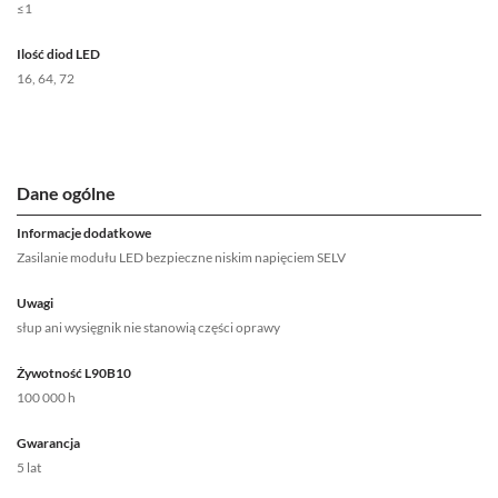
≤1
Ilość diod LED
16, 64, 72
Dane ogólne
Informacje dodatkowe
Zasilanie modułu LED bezpieczne niskim napięciem SELV
Uwagi
słup ani wysięgnik nie stanowią części oprawy
Żywotność L90B10
100 000 h
Gwarancja
5 lat