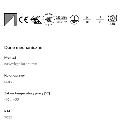
Dane mechaniczne
Montaż
na wysięgniku ø60mm
Kolor oprawy
szary
Zakres temperatury pracy [°C]
-40 ... +55
RAL
7035