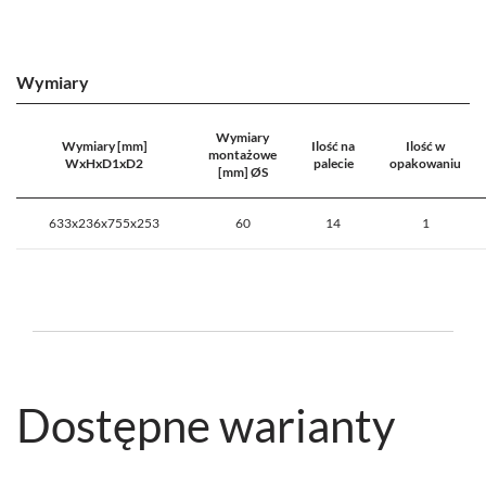
Wymiary
Wymiary
Wymiary [mm]
Ilość na
Ilość w
montażowe
WxHxD1xD2
palecie
opakowaniu
[mm] ØS
633x236x755x253
60
14
1
Dostępne warianty