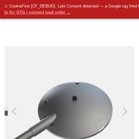
⚠ CookieFirst [CF_DEBUG]: Late Consent detected — a Google tag fired 
to fix: GTG / consent load order →
Previous
Next