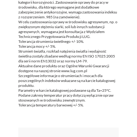
kategorii korozyjności. Zastosowanie oprawy do pracy w
środowisku, dla którego wymagane jest dodatkowe
zabezpieczenie antykorozyjne, wymaga zastosowania indeksu
z rozszerzeniem .985 (na zamówienie).
W celu zastosowania oprawy w środowisku agresywnym, np. o
zwiększonym stężeniu siarki, soli lub innych substancji
agresywnych, wymagana jest konsultacja z Wydziałem
Technicznego Przygotowania Produkcji LUG.
Tolerancja strumienia świetlnego +/- 10%.
Tolerancja mocy +/- 5%.
Strumień światła, rozkład natężenia światła i wydajność
świetlna zostały zbadane według normy EN ISO 17025:2005
dla serii norm EN13032 oraz normy LM-79.
Aktualne dane produktu oraz Ogólne Warunki Gwarancji
dostępne na naszej stronie www.lug.com.pl
Szczegółowe informacje o strumieniach i mocach dla
poszczególnych indeksów wskazane są na karcie katalogowej
produktu.
Parametry w karcie katalogowej podawane są dla Ta=25°C.
Podane zakresy temperatur pracy dotyczą wyłącznie opraw
stosowanych w środowisku zewnętrznym.
Tolerancja temperatury barwowej +/- 5%.