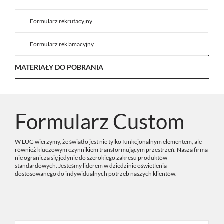
Formularz rekrutacyjny
Formularz reklamacyjny
MATERIAŁY DO POBRANIA
Formularz Custom
W LUG wierzymy, że światło jest nie tylko funkcjonalnym elementem, ale
również kluczowym czynnikiem transformującym przestrzeń. Nasza firma
nie ogranicza się jedynie do szerokiego zakresu produktów
standardowych. Jesteśmy liderem w dziedzinie oświetlenia
dostosowanego do indywidualnych potrzeb naszych klientów.