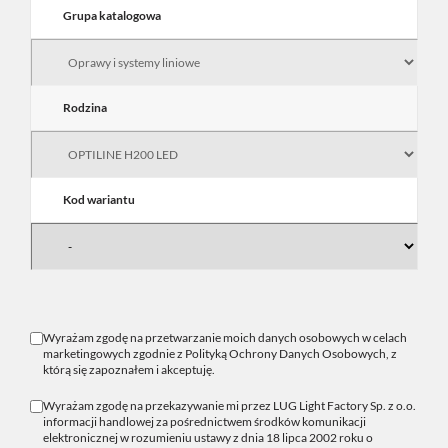
Grupa katalogowa
Rodzina
Kod wariantu
Wyrażam zgodę na przetwarzanie moich danych osobowych w celach
marketingowych zgodnie z
Polityką Ochrony Danych Osobowych
, z
którą się zapoznałem i akceptuję.
Wyrażam zgodę na przekazywanie mi przez LUG Light Factory Sp. z o.o.
informacji handlowej za pośrednictwem środków komunikacji
elektronicznej w rozumieniu ustawy z dnia 18 lipca 2002 roku o