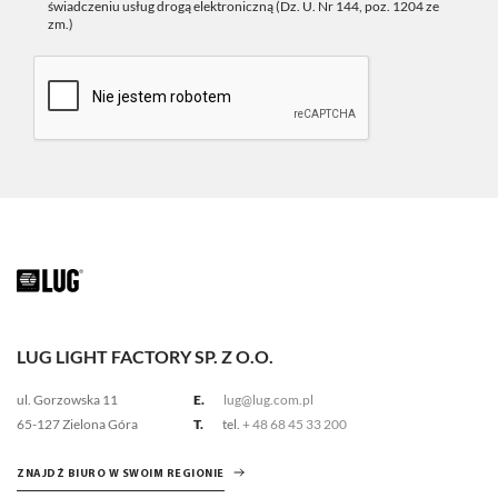
świadczeniu usług drogą elektroniczną (Dz. U. Nr 144, poz. 1204 ze
zm.)
LUG LIGHT FACTORY SP. Z O.O.
ul. Gorzowska 11
E.
lug@lug.com.pl
65-127 Zielona Góra
T.
tel.
+ 48 68 45 33 200
ZNAJDŹ BIURO W SWOIM REGIONIE