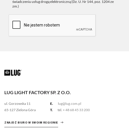
świadczeniu usług drogą elektroniczną (Dz. U. Nr 144, poz. 1204 ze
zm.)
LUG LIGHT FACTORY SP. Z O.O.
ul. Gorzowska 11
E.
lug@lug.com.pl
65-127 Zielona Góra
T.
tel.
+ 48 68 45 33 200
ZNAJDŹ BIURO W SWOIM REGIONIE