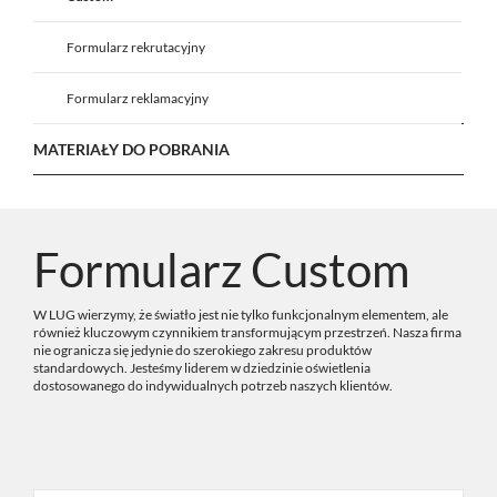
Formularz rekrutacyjny
Formularz reklamacyjny
MATERIAŁY DO POBRANIA
Formularz Custom
W LUG wierzymy, że światło jest nie tylko funkcjonalnym elementem, ale
również kluczowym czynnikiem transformującym przestrzeń. Nasza firma
nie ogranicza się jedynie do szerokiego zakresu produktów
standardowych. Jesteśmy liderem w dziedzinie oświetlenia
dostosowanego do indywidualnych potrzeb naszych klientów.