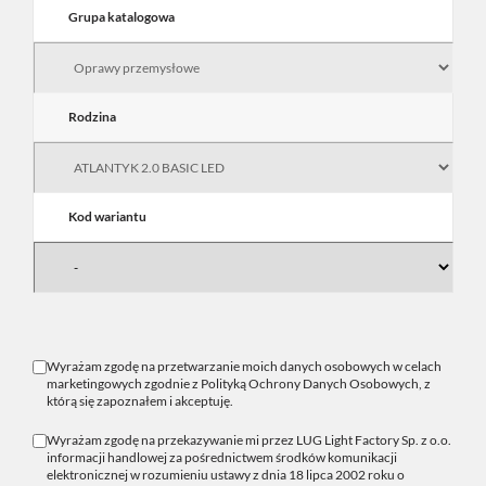
Grupa katalogowa
Rodzina
Kod wariantu
Wyrażam zgodę na przetwarzanie moich danych osobowych w celach
marketingowych zgodnie z
Polityką Ochrony Danych Osobowych
, z
którą się zapoznałem i akceptuję.
Wyrażam zgodę na przekazywanie mi przez LUG Light Factory Sp. z o.o.
informacji handlowej za pośrednictwem środków komunikacji
elektronicznej w rozumieniu ustawy z dnia 18 lipca 2002 roku o