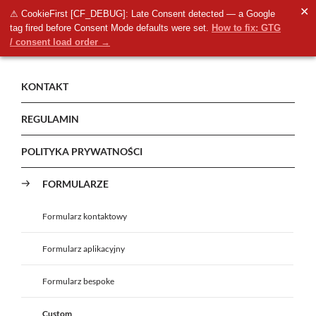
✕
⚠ CookieFirst [CF_DEBUG]: Late Consent detected — a Google
tag fired before Consent Mode defaults were set.
How to fix: GTG
/ consent load order →
KONTAKT
REGULAMIN
POLITYKA PRYWATNOŚCI
FORMULARZE
Formularz kontaktowy
Formularz aplikacyjny
Formularz bespoke
Custom