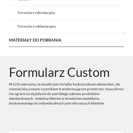
Formularz rekrutacyjny
Formularz reklamacyjny
MATERIAŁY DO POBRANIA
Formularz Custom
W LUG wierzymy, że światło jest nie tylko funkcjonalnym elementem, ale
również kluczowym czynnikiem transformującym przestrzeń. Nasza firma
nie ogranicza się jedynie do szerokiego zakresu produktów
standardowych. Jesteśmy liderem w dziedzinie oświetlenia
dostosowanego do indywidualnych potrzeb naszych klientów.