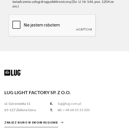
świadczeniu usług drogą elektroniczną (Dz. U. Nr 144, poz. 1204 ze
zm.)
LUG LIGHT FACTORY SP. Z O.O.
ul. Gorzowska 11
E.
lug@lug.com.pl
65-127 Zielona Góra
T.
tel.
+ 48 68 45 33 200
ZNAJDŹ BIURO W SWOIM REGIONIE