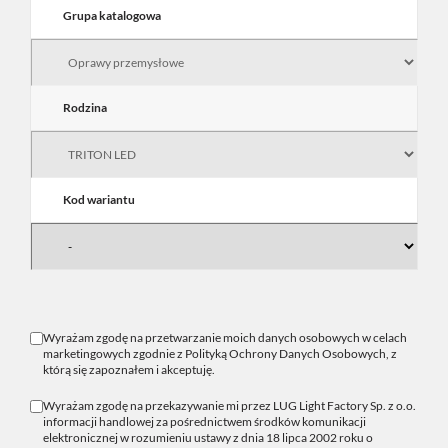
Grupa katalogowa
Rodzina
Kod wariantu
Wyrażam zgodę na przetwarzanie moich danych osobowych w celach
marketingowych zgodnie z
Polityką Ochrony Danych Osobowych
, z
którą się zapoznałem i akceptuję.
Wyrażam zgodę na przekazywanie mi przez LUG Light Factory Sp. z o.o.
informacji handlowej za pośrednictwem środków komunikacji
elektronicznej w rozumieniu ustawy z dnia 18 lipca 2002 roku o