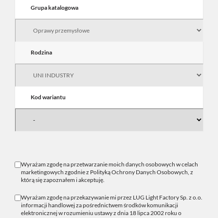
Grupa katalogowa
Rodzina
Kod wariantu
Wyrażam zgodę na przetwarzanie moich danych osobowych w celach
marketingowych zgodnie z
Polityką Ochrony Danych Osobowych
, z
którą się zapoznałem i akceptuję.
Wyrażam zgodę na przekazywanie mi przez LUG Light Factory Sp. z o.o.
informacji handlowej za pośrednictwem środków komunikacji
elektronicznej w rozumieniu ustawy z dnia 18 lipca 2002 roku o