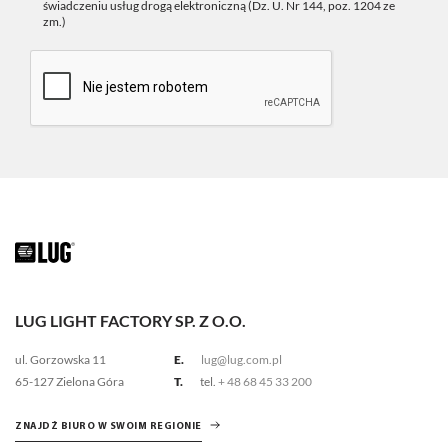
świadczeniu usług drogą elektroniczną (Dz. U. Nr 144, poz. 1204 ze
zm.)
LUG LIGHT FACTORY SP. Z O.O.
ul. Gorzowska 11
E.
lug@lug.com.pl
65-127 Zielona Góra
T.
tel.
+ 48 68 45 33 200
ZNAJDŹ BIURO W SWOIM REGIONIE