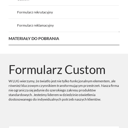
Formularz rekrutacyjny
Formularz reklamacyjny
MATERIAŁY DO POBRANIA
Formularz Custom
W LUG wierzymy, że światło jest nie tylko funkcjonalnym elementem, ale
również kluczowym czynnikiem transformującym przestrzeń. Nasza firma
nie ogranicza się jedynie do szerokiego zakresu produktów
standardowych. Jesteśmy liderem w dziedzinie oświetlenia
dostosowanego do indywidualnych potrzeb naszych klientów.