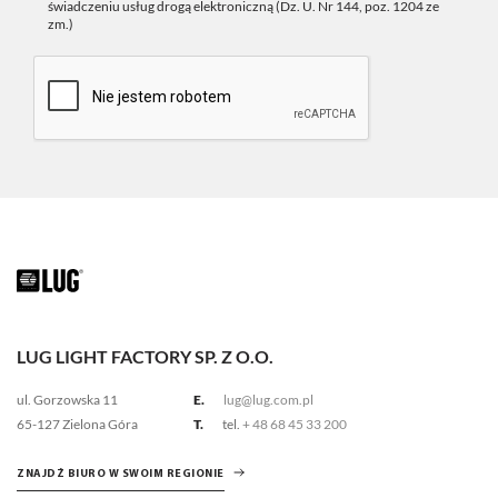
świadczeniu usług drogą elektroniczną (Dz. U. Nr 144, poz. 1204 ze
zm.)
LUG LIGHT FACTORY SP. Z O.O.
ul. Gorzowska 11
E.
lug@lug.com.pl
65-127 Zielona Góra
T.
tel.
+ 48 68 45 33 200
ZNAJDŹ BIURO W SWOIM REGIONIE