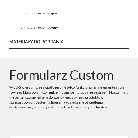
Formularz rekrutacyjny
Formularz reklamacyjny
MATERIAŁY DO POBRANIA
Formularz Custom
W LUG wierzymy, że światło jest nie tylko funkcjonalnym elementem, ale
również kluczowym czynnikiem transformującym przestrzeń. Nasza firma
nie ogranicza się jedynie do szerokiego zakresu produktów
standardowych. Jesteśmy liderem w dziedzinie oświetlenia
dostosowanego do indywidualnych potrzeb naszych klientów.