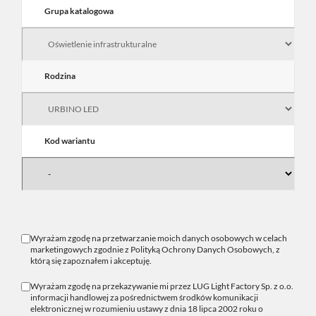
Grupa katalogowa
Rodzina
Kod wariantu
Wyrażam zgodę na przetwarzanie moich danych osobowych w celach
marketingowych zgodnie z
Polityką Ochrony Danych Osobowych
, z
którą się zapoznałem i akceptuję.
Wyrażam zgodę na przekazywanie mi przez LUG Light Factory Sp. z o.o.
informacji handlowej za pośrednictwem środków komunikacji
elektronicznej w rozumieniu ustawy z dnia 18 lipca 2002 roku o