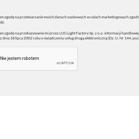
m zgodę na przetwarzanie moich danych osobowych w celach marketingowych zgodn
ję.
 zgodę na przekazywanie mi przez LUG Light Factory Sp. z o.o. informacji handlowe
z dnia 18 lipca 2002 roku o świadczeniu usług drogą elektroniczną (Dz. U. Nr 144, poz