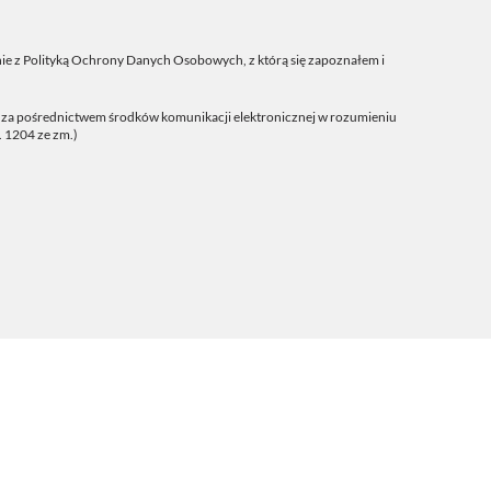
ie z
Polityką Ochrony Danych Osobowych
, z którą się zapoznałem i
j za pośrednictwem środków komunikacji elektronicznej w rozumieniu
. 1204 ze zm.)