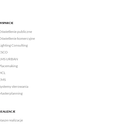
WSPARCIE
Oświetlenie publiczne
Oświetlenie komercyjne
Lighting Consulting
ESCO
LMS URBAN
Placemaking
HCL
EMS
Systemy sterowania
Masterplanning
REALIZACJE
Nasze realizacje