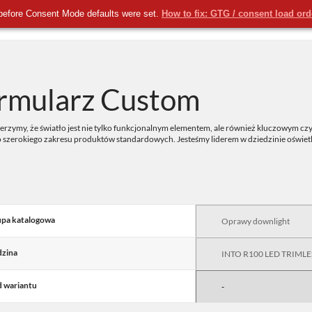
before Consent Mode defaults were set.
How to fix: GTG / consent load or
KOMERCYJNE
NOWOŚCI
USŁUGI
rmularz Custom
rzymy, że światło jest nie tylko funkcjonalnym elementem, ale również kluczowym czy
o szerokiego zakresu produktów standardowych. Jesteśmy liderem w dziedzinie oświe
pa katalogowa
zina
 wariantu