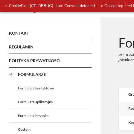
⚠ CookieFirst [CF_DEBUG]: Late Consent detected — a Google tag fired 
OŚWIETLENIE PUBLICZNE
OŚWIETLENIE 
KONTAKT
Fo
REGULAMIN
W LUG wie
jedynie d
POLITYKA PRYWATNOŚCI
FORMULARZE
Formularz kontaktowy
Gru
Formularz aplikacyjny
Rod
Formularz bespoke
Kod
Custom