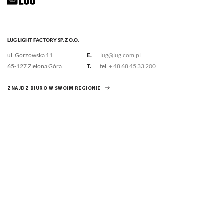
LUG LIGHT FACTORY SP. Z O.O.
ul. Gorzowska 11
E.
lug@lug.com.pl
65-127 Zielona Góra
T.
tel.
+ 48 68 45 33 200
ZNAJDŹ BIURO W SWOIM REGIONIE