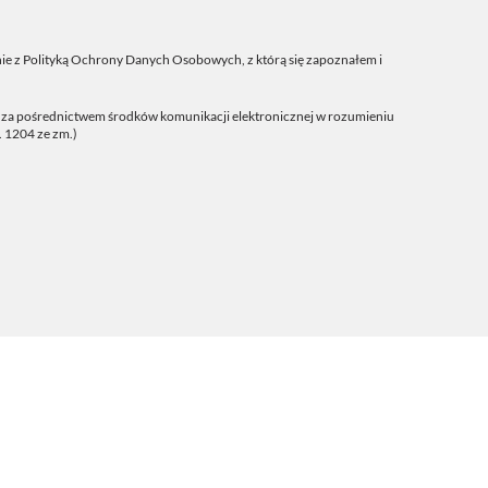
ie z
Polityką Ochrony Danych Osobowych
, z którą się zapoznałem i
j za pośrednictwem środków komunikacji elektronicznej w rozumieniu
. 1204 ze zm.)