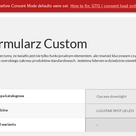
before Consent Mode defaults were set.
How to fix: GTG / consent load or
KOMERCYJNE
NOWOŚCI
USŁUGI
rmularz Custom
rzymy, że światło jest nie tylko funkcjonalnym elementem, ale również kluczowym czy
o szerokiego zakresu produktów standardowych. Jesteśmy liderem w dziedzinie oświe
pa katalogowa
zina
 wariantu