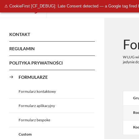
⚠ CookieFirst [CF_DEBUG]: Late Consent detected — a Google tag fired 
OŚWIETLENIE PUBLICZNE
OŚWIETLENIE 
KONTAKT
Fo
REGULAMIN
W LUG wie
jedynie d
POLITYKA PRYWATNOŚCI
FORMULARZE
Formularz kontaktowy
Gru
Formularz aplikacyjny
Rod
Formularz bespoke
Kod
Custom