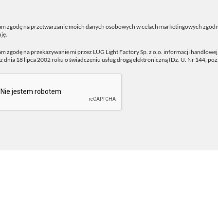
m zgodę na przetwarzanie moich danych osobowych w celach marketingowych zgodn
ję.
 zgodę na przekazywanie mi przez LUG Light Factory Sp. z o.o. informacji handlowe
z dnia 18 lipca 2002 roku o świadczeniu usług drogą elektroniczną (Dz. U. Nr 144, poz