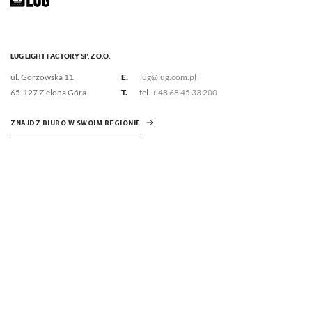
LUG LIGHT FACTORY SP. Z O.O.
ul. Gorzowska 11
E.
lug@lug.com.pl
65-127 Zielona Góra
T.
tel.
+ 48 68 45 33 200
ZNAJDŹ BIURO W SWOIM REGIONIE