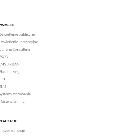
WSPARCIE
Oświetlenie publiczne
Oświetlenie komercyjne
Lighting Consulting
ESCO
LMS URBAN
Placemaking
HCL
EMS
Systemy sterowania
Masterplanning
REALIZACJE
Nasze realizacje