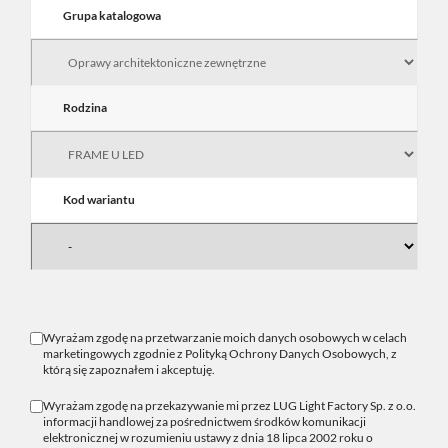
Grupa katalogowa
Rodzina
Kod wariantu
Wyrażam zgodę na przetwarzanie moich danych osobowych w celach
marketingowych zgodnie z
Polityką Ochrony Danych Osobowych
, z
którą się zapoznałem i akceptuję.
Wyrażam zgodę na przekazywanie mi przez LUG Light Factory Sp. z o.o.
informacji handlowej za pośrednictwem środków komunikacji
elektronicznej w rozumieniu ustawy z dnia 18 lipca 2002 roku o