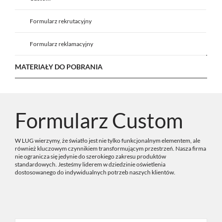
Formularz rekrutacyjny
Formularz reklamacyjny
MATERIAŁY DO POBRANIA
Formularz Custom
W LUG wierzymy, że światło jest nie tylko funkcjonalnym elementem, ale
również kluczowym czynnikiem transformującym przestrzeń. Nasza firma
nie ogranicza się jedynie do szerokiego zakresu produktów
standardowych. Jesteśmy liderem w dziedzinie oświetlenia
dostosowanego do indywidualnych potrzeb naszych klientów.