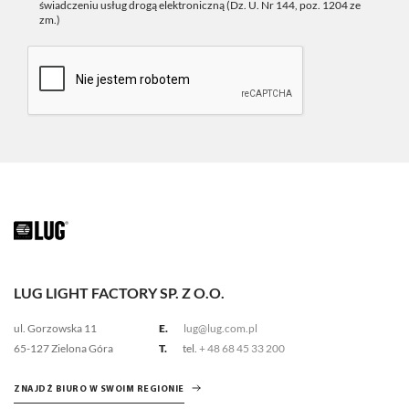
świadczeniu usług drogą elektroniczną (Dz. U. Nr 144, poz. 1204 ze
zm.)
LUG LIGHT FACTORY SP. Z O.O.
ul. Gorzowska 11
E.
lug@lug.com.pl
65-127 Zielona Góra
T.
tel.
+ 48 68 45 33 200
ZNAJDŹ BIURO W SWOIM REGIONIE