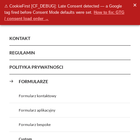
✕
⚠ CookieFirst [CF_DEBUG]: Late Consent detected — a Google
tag fired before Consent Mode defaults were set.
How to fix: GTG
/ consent load order →
KONTAKT
REGULAMIN
POLITYKA PRYWATNOŚCI
FORMULARZE
Formularz kontaktowy
Formularz aplikacyjny
Formularz bespoke
Custom