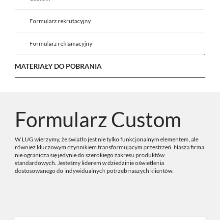
Formularz rekrutacyjny
Formularz reklamacyjny
MATERIAŁY DO POBRANIA
Formularz Custom
W LUG wierzymy, że światło jest nie tylko funkcjonalnym elementem, ale
również kluczowym czynnikiem transformującym przestrzeń. Nasza firma
nie ogranicza się jedynie do szerokiego zakresu produktów
standardowych. Jesteśmy liderem w dziedzinie oświetlenia
dostosowanego do indywidualnych potrzeb naszych klientów.