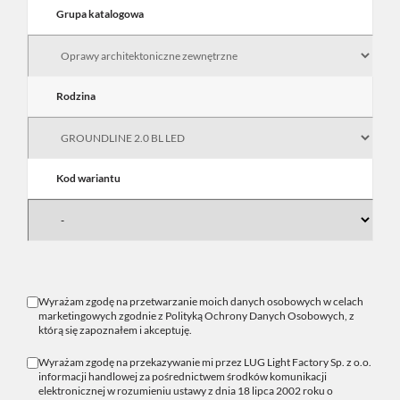
Grupa katalogowa
Rodzina
Kod wariantu
Wyrażam zgodę na przetwarzanie moich danych osobowych w celach
marketingowych zgodnie z
Polityką Ochrony Danych Osobowych
, z
którą się zapoznałem i akceptuję.
Wyrażam zgodę na przekazywanie mi przez LUG Light Factory Sp. z o.o.
informacji handlowej za pośrednictwem środków komunikacji
elektronicznej w rozumieniu ustawy z dnia 18 lipca 2002 roku o