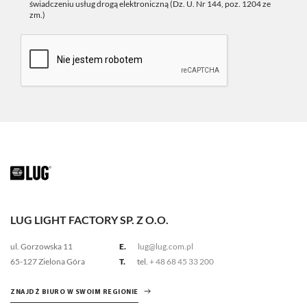
świadczeniu usług drogą elektroniczną (Dz. U. Nr 144, poz. 1204 ze
zm.)
LUG LIGHT FACTORY SP. Z O.O.
ul. Gorzowska 11
E.
lug@lug.com.pl
65-127 Zielona Góra
T.
tel.
+ 48 68 45 33 200
ZNAJDŹ BIURO W SWOIM REGIONIE