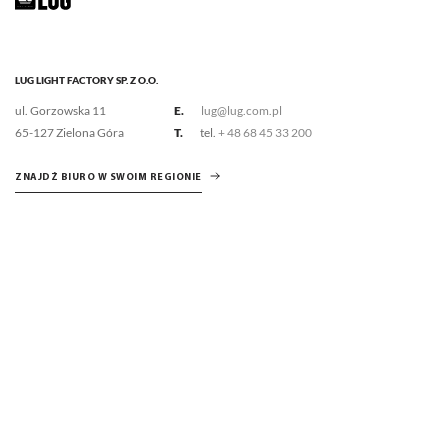
LUG LIGHT FACTORY SP. Z O.O.
ul. Gorzowska 11
E.
lug@lug.com.pl
65-127 Zielona Góra
T.
tel.
+ 48 68 45 33 200
ZNAJDŹ BIURO W SWOIM REGIONIE