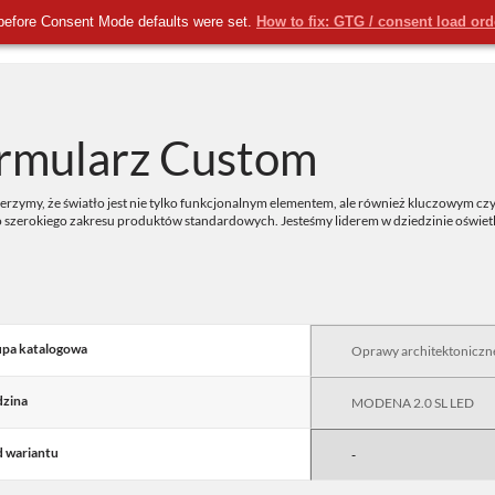
before Consent Mode defaults were set.
How to fix: GTG / consent load or
KOMERCYJNE
NOWOŚCI
USŁUGI
rmularz Custom
rzymy, że światło jest nie tylko funkcjonalnym elementem, ale również kluczowym czy
o szerokiego zakresu produktów standardowych. Jesteśmy liderem w dziedzinie oświe
pa katalogowa
zina
 wariantu