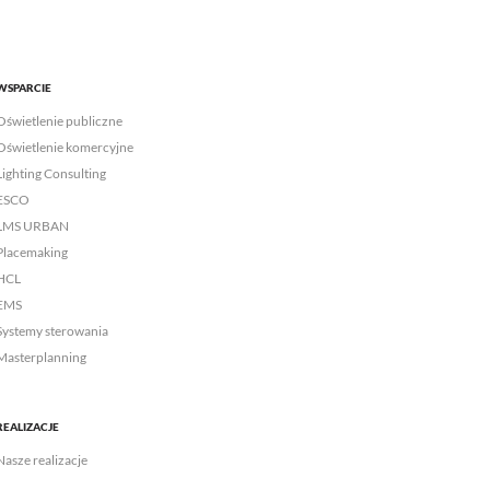
WSPARCIE
Oświetlenie publiczne
Oświetlenie komercyjne
Lighting Consulting
ESCO
LMS URBAN
Placemaking
HCL
EMS
Systemy sterowania
Masterplanning
REALIZACJE
Nasze realizacje