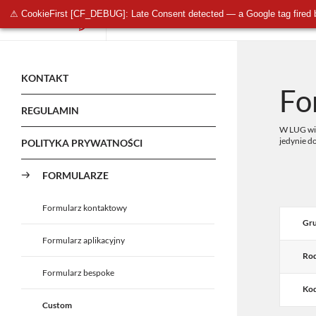
⚠ CookieFirst [CF_DEBUG]: Late Consent detected — a Google tag fired 
OŚWIETLENIE PUBLICZNE
OŚWIETLENIE 
KONTAKT
Fo
REGULAMIN
W LUG wie
jedynie d
POLITYKA PRYWATNOŚCI
FORMULARZE
Formularz kontaktowy
Gru
Formularz aplikacyjny
Rod
Formularz bespoke
Kod
Custom