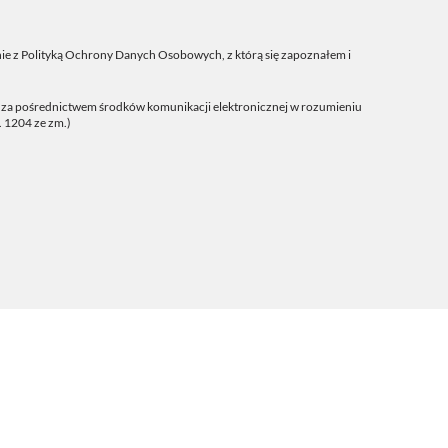
ie z
Polityką Ochrony Danych Osobowych
, z którą się zapoznałem i
j za pośrednictwem środków komunikacji elektronicznej w rozumieniu
. 1204 ze zm.)