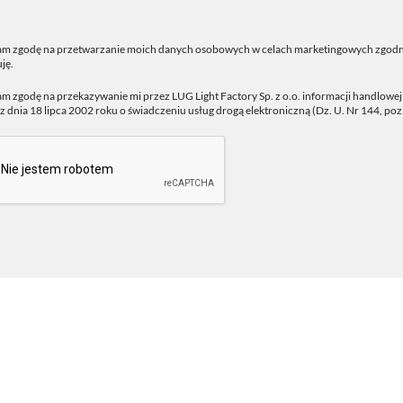
m zgodę na przetwarzanie moich danych osobowych w celach marketingowych zgodn
ję.
 zgodę na przekazywanie mi przez LUG Light Factory Sp. z o.o. informacji handlowe
z dnia 18 lipca 2002 roku o świadczeniu usług drogą elektroniczną (Dz. U. Nr 144, poz