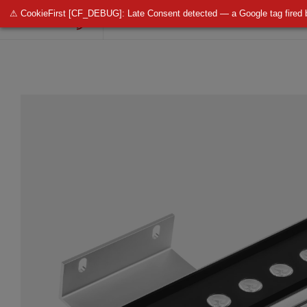
⚠ CookieFirst [CF_DEBUG]: Late Consent detected — a Google tag fired 
OŚWIETLENIE PUBLICZNE
OŚWIETLENIE 