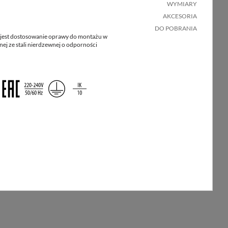
WYMIARY
70
1
2.6
AKCESORIA
DO POBRANIA
 jest dostosowanie oprawy do montażu w
00
1
3.7
j ze stali nierdzewnej o odporności
0
1
5.5
5
1
6.8