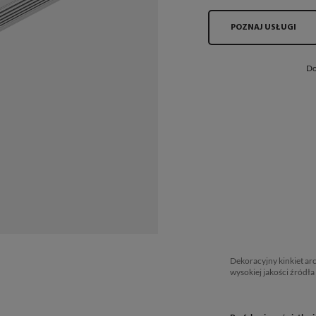
POZNAJ USŁUGI
Do
Dekoracyjny kinkiet ar
wysokiej jakości źródł