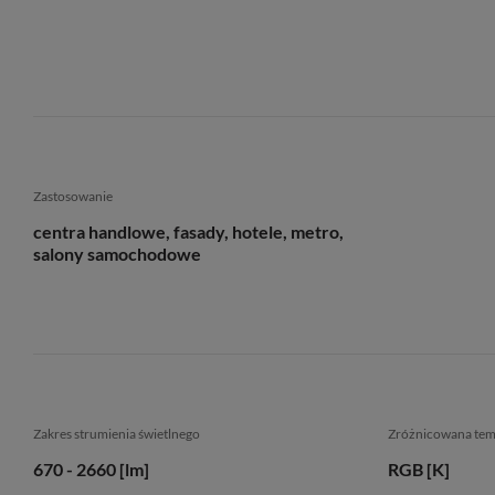
Zastosowanie
centra handlowe, fasady, hotele, metro,
salony samochodowe
Zakres strumienia świetlnego
Zróżnicowana te
670 - 2660 [lm]
RGB [K]