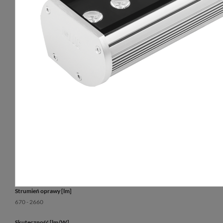
Sposób świecenia
bezpośredni
Żywotność L70
50 000 h
Typ optyki
soczewka
Gwarancja
5 lat
Klosz
szyba hartowana
Temperatura barwowa [K]
RGB
Kąt świecenia
10°, 22°, 40°x15°, 45°
CRI/Ra
29
Strumień oprawy [lm]
670 - 2660
Skuteczność [lm/W]