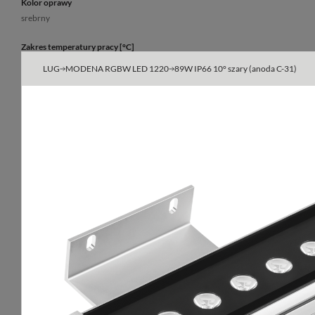
Kolor oprawy
srebrny
Zakres temperatury pracy [°C]
-30 ... +35
LUG
MODENA RGBW LED 1220
89W IP66 10° szary (anoda C-31)
Obudowa
profil aluminiowy
Dane optyczne
Dane ogóln
Rozsył światła
Informacje dod
cyrkularny
oprawa świeci w 
czerwony+zielo
3000K, 4000K,