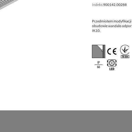
Indeks:
900142.00288
312x205x90x66
1
B50
Przedmiotem modyfikacji
612x205x90x66
1
obudowie wandalo odporne
IK10.
912x205x90x66
8
1212x205x90x66
6