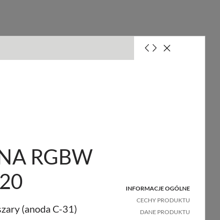
NA RGBW
220
INFORMACJE OGÓLNE
ość
Masa
Ilość w
a
netto
CECHY PRODUKTU
opakowaniu
zary (anoda C-31)
ecie
[kg]
DANE PRODUKTU