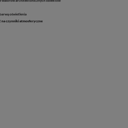
ie walorów architektonicznych obiektów
barwą oświetlenia
 na czynniki atmosferyczne