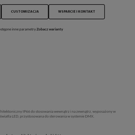
CUSTOMIZACJA
WSPARCIE I KONTAKT
stępne inne parametry
Zobacz warianty
chitektoniczny IP66 do stosowania wewnątrz i na zewnątrz, wyposażony w
a światła LED, przystosowana do sterowania w systemie DMX.