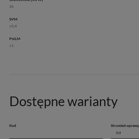
26
SVM
≤0,4
PstLM
≤1
Dostępne warianty
Kod
Strumień oprawy