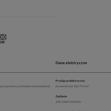
Dane elektryczne
Przyłącze elektryczne
ł), przy pomocy uchwytów (w komplecie)
przewód max 3x0,75 mm²
Zasilanie
220-240V 50/60Hz