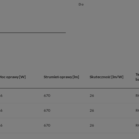
T
Moc oprawy [W]
Strumień oprawy [lm]
Skuteczność [lm/W]
b
26
670
26
R
26
670
26
R
26
670
26
Dane produ
R