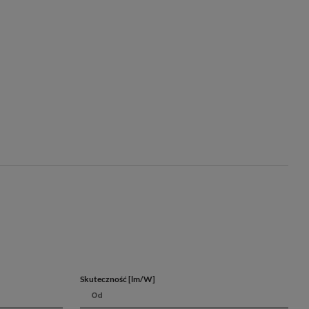
lety
walorów architektonicznych obiektów
wą oświetlenia
 czynniki atmosferyczne
Skuteczność [lm/W]