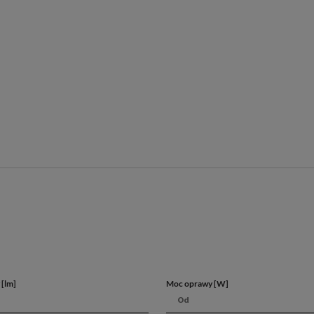
Kluczowe za
Perfekcyjne oświetlenie 
Uniwersalny design
Możliwość sterowania bar
Zwiększona odporność na
 [lm]
Moc oprawy [W]