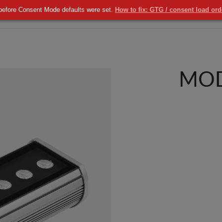
before Consent Mode defaults were set.
How to fix: GTG / consent load or
KOMERCYJNE
NOWOŚCI
USŁUGI
MOD