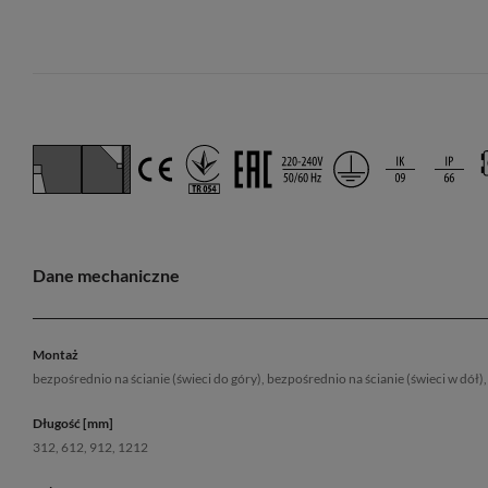
Dane mechaniczne
Montaż
bezpośrednio na ścianie (świeci do góry), bezpośrednio na ścianie (świeci w dó
Długość [mm]
312, 612, 912, 1212