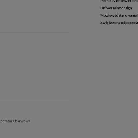
Perfekcyjne oświetlen
Uniwersalny design
Możliwość sterowania 
Zwiększona odporność
mperatura barwowa