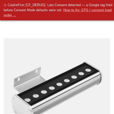
⚠ CookieFirst [CF_DEBUG]: Late Consent detected — a Google tag fired
before Consent Mode defaults were set.
How to fix: GTG / consent load
order →