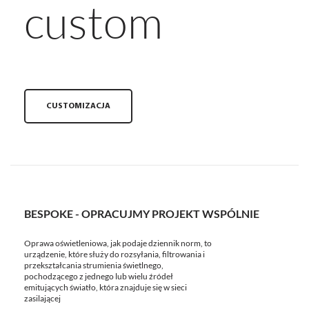
custom
CUSTOMIZACJA
BESPOKE - OPRACUJMY PROJEKT WSPÓLNIE
Oprawa oświetleniowa, jak podaje dziennik norm, to
urządzenie, które służy do rozsyłania, filtrowania i
przekształcania strumienia świetlnego,
pochodzącego z jednego lub wielu źródeł
emitujących światło, która znajduje się w sieci
zasilającej