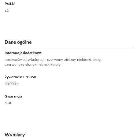
PstLM
≤1
Dane ogólne
Informacje dodatkowe
oprawa świeci w kolorach: czerwony, zielony, niebieski, biały,
czerwony+zielony+niebieski+biały
Żywotność L70B50
50 000 h
Gwarancja
5 lat
Wymiary