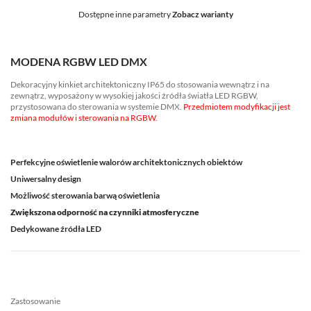
Dostępne inne parametry
Zobacz warianty
MODENA RGBW LED DMX
Dekoracyjny kinkiet architektoniczny IP65 do stosowania wewnątrz i na
zewnątrz, wyposażony w wysokiej jakości źródła światła LED RGBW,
przystosowana do sterowania w systemie DMX.
Przedmiotem modyfikacji jest
zmiana modułów i sterowania na RGBW.
Perfekcyjne oświetlenie walorów architektonicznych obiektów
Uniwersalny design
Możliwość sterowania barwą oświetlenia
Zwiększona odporność na czynniki atmosferyczne
Dedykowane źródła LED
Zastosowanie