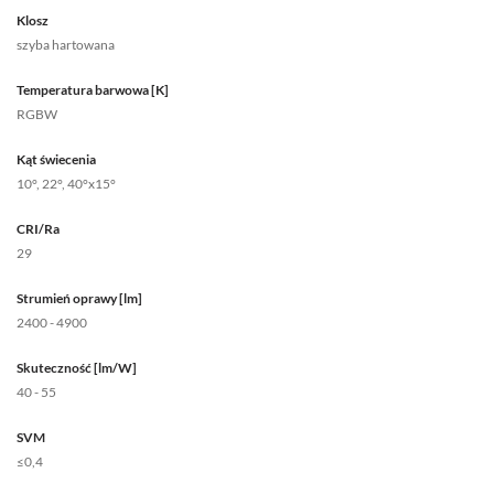
Klosz
szyba hartowana
Temperatura barwowa [K]
RGBW
Kąt świecenia
10°, 22°, 40°x15°
CRI/Ra
29
Strumień oprawy [lm]
2400 - 4900
Skuteczność [lm/W]
40 - 55
SVM
≤0,4