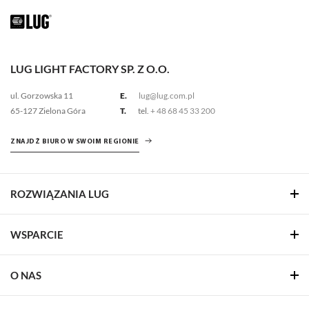
LUG LIGHT FACTORY SP. Z O.O.
ul. Gorzowska 11
E.
lug@lug.com.pl
65-127 Zielona Góra
T.
tel.
+ 48 68 45 33 200
ZNAJDŹ BIURO W SWOIM REGIONIE
ROZWIĄZANIA LUG
WSPARCIE
O NAS