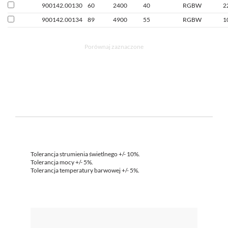
900142.00130
60
2400
40
RGBW
2
900142.00134
89
4900
55
RGBW
1
Porównaj zaznaczone
Tolerancja strumienia świetlnego +/- 10%.
Tolerancja mocy +/- 5%.
Tolerancja temperatury barwowej +/- 5%.