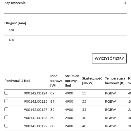
Kąt świecenia
Długość [mm]
WYCZYŚĆ FILTRY
Moc
Strumień
Skuteczność
Temperatura
K
Porównaj
Kod
oprawy
oprawy
[lm/W]
barwowa [K]
ś
[W]
[lm]
900142.00124
89
4900
55
RGBW
4
900142.00125
89
4900
55
RGBW
1
900142.00127
89
4900
55
RGBW
2
900142.00128
60
2400
40
RGBW
4
900142.00129
60
2400
40
RGBW
1