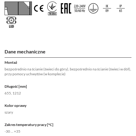
Dane mechaniczne
Montaż
bezpośrednio na ścianie (świeci do góry), bezpośrednio na ścianie (świeci w dół),
przy pomocy uchwytów (w komplecie)
Długość [mm]
655, 1212
Kolor oprawy
szary
Zakres temperatury pracy [°C]
-30 ... +35