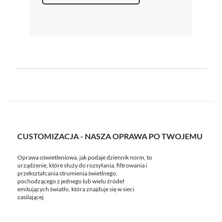
CUSTOMIZACJA - NASZA OPRAWA PO TWOJEMU
Oprawa oświetleniowa, jak podaje dziennik norm, to
urządzenie, które służy do rozsyłania, filtrowania i
przekształcania strumienia świetlnego,
pochodzącego z jednego lub wielu źródeł
emitujących światło, która znajduje się w sieci
zasilającej