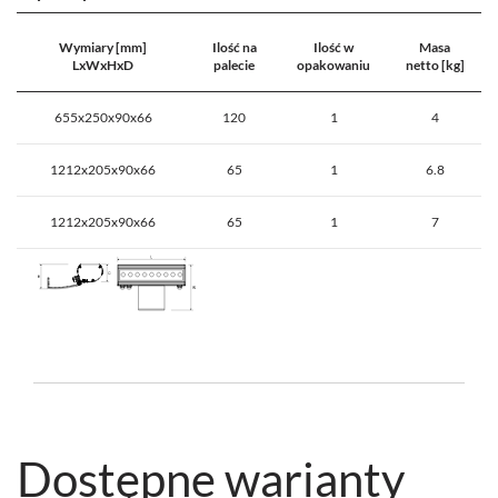
Wymiary [mm]
Ilość na
Ilość w
Masa
LxWxHxD
palecie
opakowaniu
netto [kg]
655x250x90x66
120
1
4
1212x205x90x66
65
1
6.8
1212x205x90x66
65
1
7
Dostępne warianty