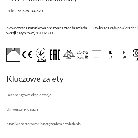
WSPARCIE I KONTAKT
Indeks:
903061.00395
Dostępne inne parametry
Zobacz warianty
Nowoczesna natynkowa oprawa na źródła światła LED świecąca całą powierzchni
wersji natynkowej 1200x300.
LUGCLASSIC LB LED p/t
Nowoczesna podtynkowa oprawa na źródła światła LED świecąca całą
powierzchnią klosza.
Wysoka skuteczność do 122 lm/W
Kluczowe zalety
Bezobsługowa eksploatacja
Uniwersalny design
Możliwość sterowania natężeniem oświetlenia
Bezobsługowa eksploatacja
Uniwersalny design
Zastosowanie
Możliwość sterowania natężeniem oświetlenia
aule, biura, sale lekcyjne