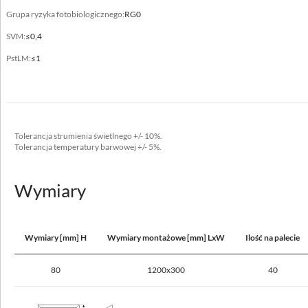
Grupa ryzyka fotobiologicznego:
Typ
RG0
600x600, 625x625
SVM:
≤0,4
Nie okrywać materiałem termoizolacyjnym
PstLM:
≤1
tak
Tolerancja strumienia świetlnego +/- 10%.
Dane elektryczne
Tolerancja temperatury barwowej +/- 5%.
Zasilanie
220-240V 50/60Hz
Wymiary
Zawiera źródło światła
tak
Wymiary [mm] H
Wymiary montażowe [mm] LxW
Ilość na palecie
Moc oprawy [W]
36 - 43
80
1200x300
40
Prąd wyjściowy [mA]