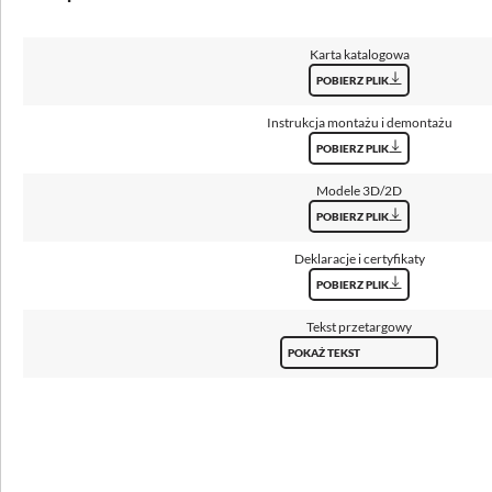
Sposób świecenia
bezpośredni
Karta katalogowa
POBIERZ PLIK
Klosz
pleksi opalowa (PLX)
Instrukcja montażu i demontażu
POBIERZ PLIK
Temperatura barwowa [K]
3000, 4000
Modele 3D/2D
POBIERZ PLIK
CRI/Ra
≥80
Deklaracje i certyfikaty
POBIERZ PLIK
UGR
<19
Tekst przetargowy
POKAŻ TEKST
Strumień oprawy [lm]
4150 - 5000
Skuteczność [lm/W]
112 - 122