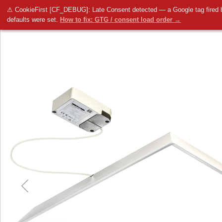
⚠ CookieFirst [CF_DEBUG]: Late Consent detected — a Google tag fired
LUG
LUGCLASSIC DW/KK PF LED p/t
600x600 40W 4350lm 4000K biały
defaults were set.
How to fix: GTG / consent load order →
Previous
Next
Previous