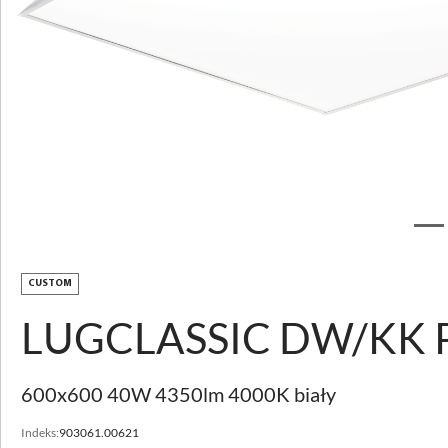
Pobierz zdjęcie
LUGCLASSIC LB LED
p/t
OPIS PRODUKTU
CUSTOM
PARAMETRY TECHNICZNE
LUGCLASSIC DW/KK P
DO POBRANIA
AKCESORIA
600x600 40W 4350lm 4000K biały
POZNAJ USŁUGI
CUSTOMIZACJA
Indeks:
903061.00621