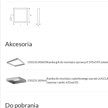
1050
Rodzaj osprzętu
ED, DALI
Źródło światła
LED
Akcesoria
Maksymalna ilość opraw w obwodzie dla bezpiecznika 10A (B)
12 - 25
Maksymalna ilość opraw w obwodzie dla bezpiecznika 16A (B)
150210.00605
Ramka g/k do montażu opraw p/t 595x595 (otw
20 - 40
Ramka do montażu natynkowego opraw LUGCLA
150231.00964
(wymiar ramki: 635x635)
Dane optyczne
Rozsył światła
obrotowo-symetryczny
Do pobrania