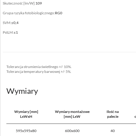
Skuteczność [lm/W]:
109
Typ
Grupa ryzyka fotobiologicznego:
600x600, 625x625
RG0
SVM:
≤0,4
Nie okrywać materiałem termoizolacyjnym
tak
PstLM:
≤1
Dane elektryczne
Tolerancja strumienia świetlnego +/- 10%.
Tolerancja temperatury barwowej +/- 5%.
Zasilanie
220-240V 50/60Hz
Wymiary
Zawiera źródło światła
tak
Wymiary [mm]
Wymiary montażowe
Ilość na
Moc oprawy [W]
LxWxH
[mm] LxW
palecie
36 - 43
595x595x80
600x600
40
Prąd wyjściowy [mA]