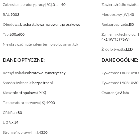
Zakres temperatury pracy [°C]:
0 ... +40
Zawiera źródło światła
RAL:
9003
Moc oprawy [W]:
40
Obudowa:
blacha stalowa malowana proszkowo
Rodzaj osprzętu:
ED
Typ:
600x600
Zamiennik technologii
Dane mechaniczne
4x14W T5 (76W)
Nie okrywać materiałem termoizolacyjnym:
tak
Montaż
Źródło światła:
LED
bezpośrednio na konstrukcji sufitu
DANE OPTYCZNE:
DANE OGÓLNE:
Kolor oprawy
Rozsył światła:
obrotowo-symetryczny
Żywotność L80B10:
10
biały
Sposób świecenia:
bezpośredni
Żywotność L90B10:
30
Zakres temperatury pracy [°C]
Klosz:
pleksi opalowa (PLX)
Gwarancja:
3 lata
0 ... +40
Temperatura barwowa [K]:
4000
RAL
CRI/Ra:
≥80
9003
UGR:
<19
Obudowa
Strumień oprawy [lm]:
4350
blacha stalowa malowana proszkowo