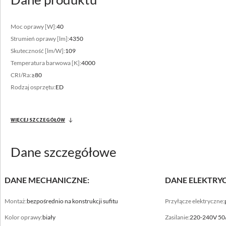
Moc oprawy [W]:
40
Strumień oprawy [lm]:
4350
Skuteczność [lm/W]:
109
Temperatura barwowa [K]:
4000
Zakres strumienia świetlnego
CRI/Ra:
≥80
Rodzaj osprzętu:
ED
4150 - 5000 [lm]
Zróżnicowana temperatura barwowa
WIĘCEJ SZCZEGÓŁÓW
3000 - 4000 [K]
Dane szczegółowe
DANE MECHANICZNE:
DANE ELEKTRY
Montaż:
bezpośrednio na konstrukcji sufitu
Przyłącze elektryczne:
Kolor oprawy:
biały
Zasilanie:
220-240V 50