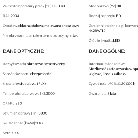
Zakres temperatury pracy [°C]:
0 ... +40
Moc oprawy [W]:
80
RAL:
9003
Rodzaj osprzętu:
ED
Obudowa:
blacha stalowa malowana proszkowo
Zamiennik technologii konwen
Dane mechaniczne
4x28W T5
Nie okrywać materiałem termoizolacyjnym:
tak
Montaż
Źródło światła:
LED
bezpośrednio na konstrukcji sufitu
DANE OPTYCZNE:
DANE OGÓLNE:
Kolor oprawy
Rozsył światła:
obrotowo-symetryczny
Informacje dodatkowe:
biały
Możliwość zastosowania w opr
Sposób świecenia:
bezpośredni
większej ilości zasilaczy.
Zakres temperatury pracy [°C]
Klosz:
pleksi opalowa (PLX)
Żywotność L90B10:
30 000 h
0 ... +40
Temperatura barwowa [K]:
3000
Gwarancja:
3 lata
RAL
CRI/Ra:
≥80
9003
Strumień oprawy [lm]:
8800
Obudowa
Skuteczność [lm/W]:
110
blacha stalowa malowana proszkowo
SVM:
≤0,4
Typ