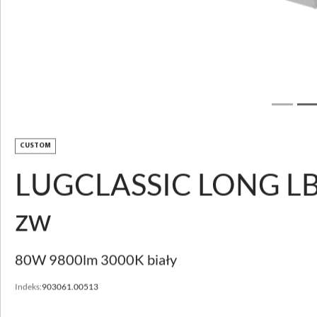
Pobierz zdjęcie
LUGCLASSIC LONG
LB LED p/t
CUSTOM
LUGCLASSIC LONG LB
OPIS PRODUKTU
zw
PARAMETRY TECHNICZNE
DO POBRANIA
80W 9800lm 3000K biały
POZNAJ USŁUGI
Indeks:
903061.00513
CUSTOMIZACJA
WSPARCIE I KONTAKT