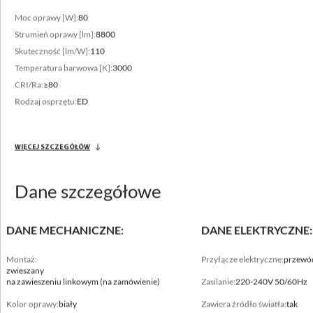
Moc oprawy [W]:
80
Strumień oprawy [lm]:
8800
Skuteczność [lm/W]:
110
Temperatura barwowa [K]:
3000
CRI/Ra:
≥80
Zakres strumienia świetlnego
Rodzaj osprzętu:
ED
4200 - 9200 [lm]
Zróżnicowana temperatura barwowa
WIĘCEJ SZCZEGÓŁÓW
3000 - 4000 [K]
Dane szczegółowe
DANE MECHANICZNE:
DANE ELEKTRYCZNE:
Montaż:
Przyłącze elektryczne:
przewó
zwieszany
na zawieszeniu linkowym (na zamówienie)
Zasilanie:
220-240V 50/60Hz
Kolor oprawy:
biały
Zawiera źródło światła:
tak