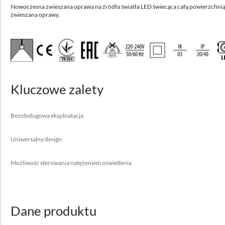
Nowoczesna zwieszana oprawa na źródła światła LED świecąca całą powierzchnią
Dostępne inne parametry
Zobacz warianty
zwieszana oprawy.
LUGCLASSIC LONG LB LED p/t
Nowoczesna podtynkowa oprawa na źródła światła LED świecąca całą
powierzchnią klosza.
Kluczowe zalety
Wysoka skuteczność do 115 lm/W
Bezobsługowa eksploatacja
Bezobsługowa eksploatacja
Uniwersalny design
Możliwość sterowania natężeniem oświetlenia
Uniwersalny design
Możliwość sterowania natężeniem oświetlenia
Zastosowanie
aule, biura, sale lekcyjne
Dane produktu