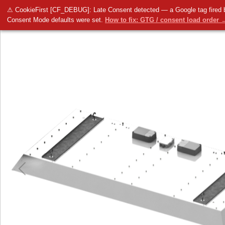
⚠ CookieFirst [CF_DEBUG]: Late Consent detected — a Google tag fired 
LUG
LUGCLASSIC LONG LB LED zw
80W 9800lm 3000K biały
Consent Mode defaults were set.
How to fix: GTG / consent load order 
Previous
Previous
Next