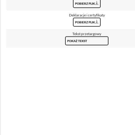
bezpośredni
POBIERZ PLIK
Deklaracje i certyfikaty
Klosz
pleksi opalowa (PLX)
POBIERZ PLIK
Tekst przetargowy
Temperatura barwowa [K]
POKAŻ TEKST
3000, 4000
Kąt świecenia
112°
CRI/Ra
≥80
Strumień oprawy [lm]
4200 - 9200
Skuteczność [lm/W]
105 - 115
SVM