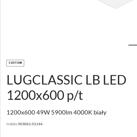
Pobierz zdjęcie
LUGCLASSIC LONG
LB LED p/t
CUSTOM
LUGCLASSIC LB LED
OPIS PRODUKTU
1200x600 p/t
PARAMETRY TECHNICZNE
DO POBRANIA
1200x600 49W 5900lm 4000K biały
POZNAJ USŁUGI
Indeks:
903061.01144
CUSTOMIZACJA
WSPARCIE I KONTAKT