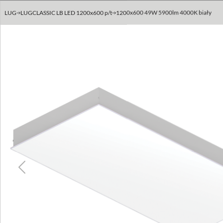
LUG
LUGCLASSIC LB LED 1200x600 p/t
1200x600 49W 5900lm 4000K biały
Previous
Previous
Next