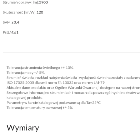
Strumień oprawy [lm]:
5900
1200x300, 1200x600
Skuteczność [lm/W]:
120
Nie okrywać materiałem termoizolacyjnym
SVM:
≤0,4
tak
PstLM:
≤1
Dane elektryczne
Tolerancja strumienia świetlnego +/- 10%.
Zasilanie
Tolerancja mocy +/- 5%.
220-240V 50/60Hz
Strumień światła, rozkład natężenia światła i wydajność świetlna zostały zbadan
ISO 17025:2005 dla serii norm EN13032 oraz normy LM-79.
Aktualne dane produktu oraz Ogólne Warunki Gwarancji dostępne na naszej stro
Zawiera źródło światła
Szczegółowe informacje o strumieniach i mocach dla poszczególnych indeksów ws
tak
katalogowej produktu.
Parametry w karcie katalogowej podawane są dla Ta=25°C.
Tolerancja temperatury barwowej +/- 5%.
Moc oprawy [W]
40 - 80
Wymiary
Prąd wyjściowy [mA]
1050