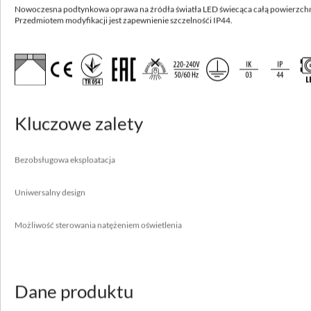
Nowoczesna podtynkowa oprawa na źródła światła LED świecąca całą powierzchn
Dostępne inne parametry
Zobacz warianty
Przedmiotem modyfikacji jest zapewnienie szczelnośći IP44.
LUGCLASSIC LONG LB LED p/t
Nowoczesna podtynkowa oprawa na źródła światła LED świecąca całą
powierzchnią klosza.
Kluczowe zalety
Wysoka skuteczność do 115 lm/W
Bezobsługowa eksploatacja
Bezobsługowa eksploatacja
Uniwersalny design
Możliwość sterowania natężeniem oświetlenia
Uniwersalny design
Możliwość sterowania natężeniem oświetlenia
Zastosowanie
aule, biura, sale lekcyjne
Dane produktu