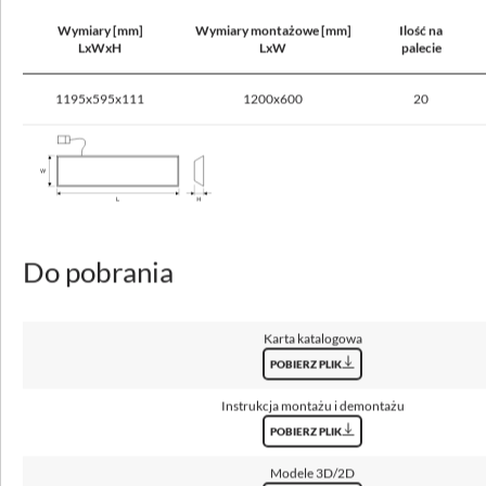
Rodzaj osprzętu
Wymiary [mm]
Wymiary montażowe [mm]
Ilość na
LxWxH
LxW
palecie
ED, DALI
Źródło światła
1195x595x111
1200x600
20
LED
Maksymalna ilość opraw w obwodzie dla bezpiecznika 10A (B)
6 - 25
Maksymalna ilość opraw w obwodzie dla bezpiecznika 16A (B)
10 - 40
Do pobrania
Karta katalogowa
Dane optyczne
POBIERZ PLIK
Instrukcja montażu i demontażu
Rozsył światła
obrotowo-symetryczny
POBIERZ PLIK
Modele 3D/2D
Sposób świecenia