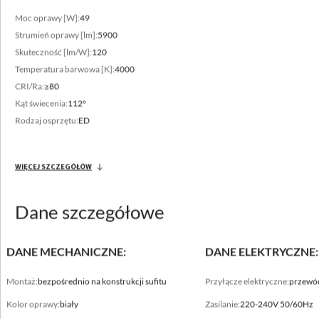
Moc oprawy [W]:
49
Strumień oprawy [lm]:
5900
Skuteczność [lm/W]:
120
Temperatura barwowa [K]:
4000
CRI/Ra:
≥80
Zakres strumienia świetlnego
Kąt świecenia:
112°
4200 - 9200 [lm]
Rodzaj osprzętu:
ED
Zróżnicowana temperatura barwowa
3000 - 4000 [K]
WIĘCEJ SZCZEGÓŁÓW
Dane szczegółowe
DANE MECHANICZNE:
DANE ELEKTRYCZNE:
Montaż:
bezpośrednio na konstrukcji sufitu
Przyłącze elektryczne:
przewó
Kolor oprawy:
biały
Zasilanie:
220-240V 50/60Hz