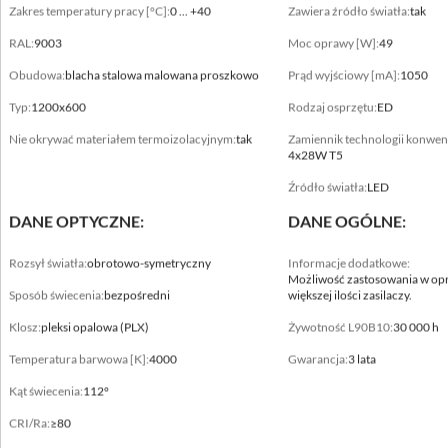
Zakres temperatury pracy [°C]:
0 ... +40
Zawiera źródło światła:
tak
RAL:
9003
Moc oprawy [W]:
49
Obudowa:
blacha stalowa malowana proszkowo
Prąd wyjściowy [mA]:
1050
Dane mechaniczne
Typ:
1200x600
Rodzaj osprzętu:
ED
Montaż
Nie okrywać materiałem termoizolacyjnym:
tak
Zamiennik technologii konwen
bezpośrednio na konstrukcji sufitu
4x28W T5
Źródło światła:
LED
Kolor oprawy
biały
DANE OPTYCZNE:
DANE OGÓLNE:
Zakres temperatury pracy [°C]
Rozsył światła:
obrotowo-symetryczny
Informacje dodatkowe:
0 ... +40
Możliwość zastosowania w opr
Sposób świecenia:
bezpośredni
większej ilości zasilaczy.
RAL
Klosz:
pleksi opalowa (PLX)
Żywotność L90B10:
30 000 h
9003
Temperatura barwowa [K]:
4000
Gwarancja:
3 lata
Obudowa
Kąt świecenia:
112°
blacha stalowa malowana proszkowo
CRI/Ra:
≥80
Typ