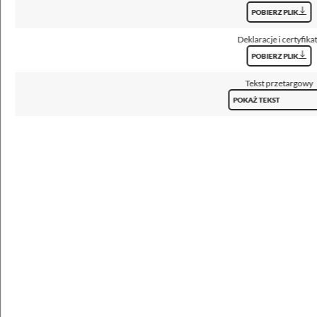
O92 - do oświetlenia drogowego, OP2
POBIERZ PLIK
Klosz
Deklaracje i certyfika
szyba hartowana
POBIERZ PLIK
Temperatura barwowa [K]
Tekst przetargowy
3000, 4000, 5700
POKAŻ TEKST
CRI/Ra
>70
Kroki MacAdama
5
ULOR / DLOR
0% / 100%
Strumień oprawy [lm]
3000 - 24000
Skuteczność [lm/W]
109 - 181