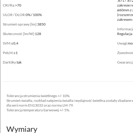
.871 / .8
CRI/Ra:
>70
zakresie 
ø60mm z z
Zakres temperatury pracy [°C]
ULOR / DLOR:
0% / 100%
(rozszerz
-40 ... +35, -40 ... +40, -40 ... +50, -40 ... +50**, -40 ... +55
zakresem r
Strumień oprawy [lm]:
3850
Informacj
RAL
Skuteczność [lm/W]:
128
Regulacja 
7035
SVM:
≤0,4
Uwagi:
mon
Obudowa
PstLM:
≤1
Żywotnoś
aluminium wtryskiwane wysokociśnieniowo
DarkSky:
tak
Gwarancj
Powierzchnia boczna eksponowana na wiatr
0.039 m²
Tolerancja strumienia świetlnego +/- 10%.
Strumień światła, rozkład natężenia światła i wydajność świetlna zostały zbada
Dane elektryczne
dla serii norm EN13032 oraz normy LM-79.
Tolerancja temperatury barwowej +/- 5%.
Zasilanie
220-240V 50/60Hz
Wymiary