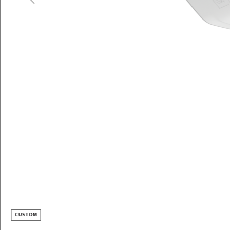
Previous
Pobierz zdjęcie
URBINO LED
OPIS PRODUKTU
PARAMETRY TECHNICZNE
DO POBRANIA
AKCESORIA
POZNAJ USŁUGI
CUSTOMIZACJA
WSPARCIE I KONTAKT
CUSTOM