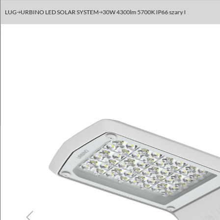
LUG
URBINO LED SOLAR SYSTEM
30W 4300lm 5700K IP66 szary I
Previous
Next