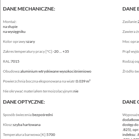
DANE MECHANICZNE:
DANE 
Montaż:
Zasilanie:
na słupie
na wysięgniku
Zawiera źr
Kolor oprawy:
szary
Moc opra
Zakres temperatury pracy [°C]:
-20 ... +35
Prąd wyjś
RAL:
7015
Rodzaj os
Obudowa:
aluminium wtryskiwane wysokociśnieniowo
Źródło świ
Powierzchnia boczna eksponowana na wiatr:
0.039 m²
Nie okrywać materiałem termoizolacyjnym:
nie
Dane mechaniczne
DANE OPTYCZNE:
DANE 
Montaż
na słupie ø40-60mm, na słupie ø76mm - modyfikacja .829, na wysięgniku ø40-
Sposób świecenia:
bezpośredni
Wyposaże
60mm, na wysięgniku ø76mm - modyfikacja .829
dodatkowe
Klosz:
szyba hartowana
dostęp do 
.825), op
Kolor oprawy
Temperatura barwowa [K]:
5700
indeksu: .
szary