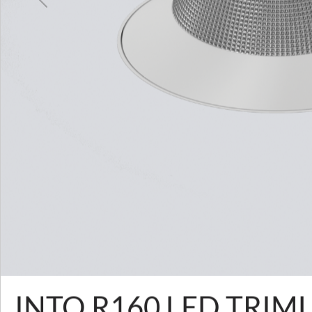
Previous
Pobierz zdjęcie
INTO R160 LED
TRIMLESS
OPIS PRODUKTU
PARAMETRY TECHNICZNE
DO POBRANIA
POZNAJ USŁUGI
CUSTOMIZACJA
INTO R160 LED TRIM
WSPARCIE I KONTAKT