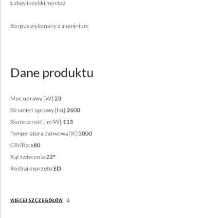
biura, centra handlowe, ciągi komunikacyjne, delikatesy,
Łatwy i szybki montaż
hole, korytarze, mieszkania, obiekty użyteczności
publicznej, sale lekcyjne, salony samochodowe,
Korpus wykonany z aluminium
supermarkety
Dane produktu
Moc oprawy [W]:
23
Zakres strumienia świetlnego
Strumień oprawy [lm]:
2600
Skuteczność [lm/W]:
113
2600 - 3550 [lm]
Temperatura barwowa [K]:
3000
Zróżnicowana temperatura barwowa
CRI/Ra:
≥80
3000 - 4000 [K]
Kąt świecenia:
22°
Rodzaj osprzętu:
ED
WIĘCEJ SZCZEGÓŁÓW