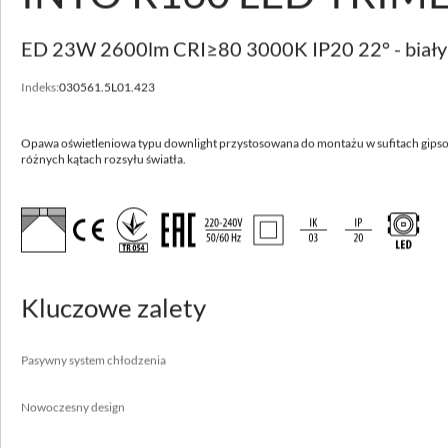
Dostępne inne parametry
Zobacz warianty
ED 23W 2600lm CRI≥80 3000K IP20 22° - biały
INTO R160 LED TRIMLESS
Indeks:
030561.5L01.423
Opawa oświetleniowa typu downlight przystosowana do montażu w sufitach
gipsowo-kartonowych. Oprawa dostępna w wersji okrągłej o różnych kątach
Opawa oświetleniowa typu downlight przystosowana do montażu w sufitach gips
rozsyłu światła.
różnych kątach rozsyłu światła.
Wysoka skuteczność do 104 lm/W
Pasywny system chłodzenia
Nowoczesny design
Łatwy i szybki montaż
Kluczowe zalety
Korpus wykonany z aluminium
Pasywny system chłodzenia
Nowoczesny design
Zastosowanie