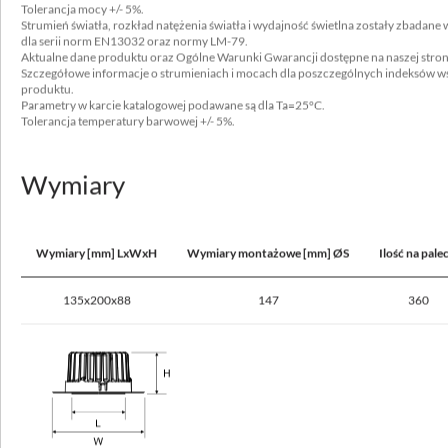
Tolerancja mocy +/- 5%.
Rodzaj osprzętu
Strumień światła, rozkład natężenia światła i wydajność świetlna zostały zbada
ED
dla serii norm EN13032 oraz normy LM-79.
Aktualne dane produktu oraz Ogólne Warunki Gwarancji dostępne na naszej stro
Szczegółowe informacje o strumieniach i mocach dla poszczególnych indeksów ws
Źródło światła
produktu.
LED
Parametry w karcie katalogowej podawane są dla Ta=25°C.
Tolerancja temperatury barwowej +/- 5%.
Maksymalna ilość opraw w obwodzie dla bezpiecznika 10A (B)
16
Wymiary
Maksymalna ilość opraw w obwodzie dla bezpiecznika 16A (B)
25
Wymiary [mm] LxWxH
Wymiary montażowe [mm] ØS
Ilość na pale
135x200x88
147
360
Dane optyczne
Rozsył światła
obrotowo-symetryczny
Sposób świecenia