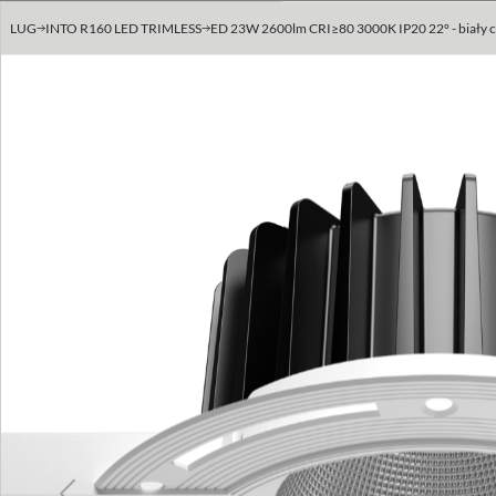
LUG
INTO R160 LED TRIMLESS
ED 23W 2600lm CRI≥80 3000K IP20 22° - biały 
Previous
Next