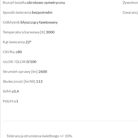
Rozsył światła:
obrotowo-symetryczny
Żywotnoś
aluminium
Sposób świecenia:
bezpośredni
Gwarancj
Odbłyśnik:
błyszczący fasetowany
Temperatura barwowa [K]:
3000
Dane elektryczne
Kąt świecenia:
22°
Przyłącze elektryczne
CRI/Ra:
≥80
przewód max 2x1,5 mm²
ULOR / DLOR:
0/100
Zasilanie
Strumień oprawy [lm]:
2600
220-240V 50/60Hz
Skuteczność [lm/W]:
113
Zawiera źródło światła
SVM:
≤0,4
tak
PstLM:
≤1
Moc oprawy [W]
23 - 30
Prąd wyjściowy [mA]
700, 900
Tolerancja strumienia świetlnego +/- 10%.