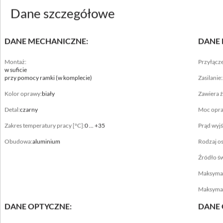
Dane szczegółowe
DANE MECHANICZNE:
DANE 
Montaż:
Przyłącze
w suficie
Dane mechaniczne
przy pomocy ramki (w komplecie)
Zasilanie:
Montaż
Kolor oprawy:
biały
Zawiera ź
w suficie, przy pomocy ramki (w komplecie)
Detal:
czarny
Moc opra
Kolor oprawy
Zakres temperatury pracy [°C]:
0 ... +35
Prąd wyj
biały, czarny
Obudowa:
aluminium
Rodzaj o
Detal
Źródło św
biały, czarny, srebrny, złoty
Maksymaln
Zakres temperatury pracy [°C]
Maksymaln
0 ... +35
DANE OPTYCZNE:
DANE 
Obudowa