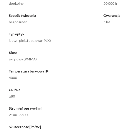
dookólny
50 000 h
Sposób świecenia
Gwarancja
bezpośredni
5 lat
Typ optyki
klosz - pleksi opalowa (PLX)
Klosz
akrylowy (PMMA)
Temperatura barwowa [K]
4000
CRI/Ra
≥80
Strumień oprawy [lm]
2100 - 6600
Skuteczność [lm/W]