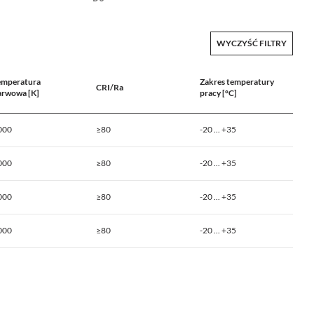
WYCZYŚĆ FILTRY
emperatura
Zakres temperatury
CRI/Ra
arwowa [K]
pracy [°C]
000
≥80
-20 ... +35
000
≥80
-20 ... +35
000
≥80
-20 ... +35
000
≥80
-20 ... +35