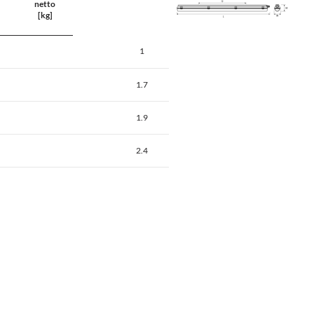
netto
[kg]
1
1.7
1.9
2.4