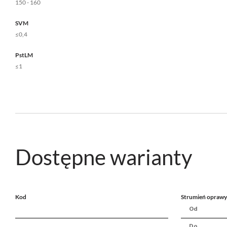
150 - 160
SVM
≤0,4
PstLM
≤1
Dostępne warianty
Kod
Strumień oprawy