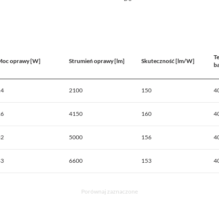
T
Moc oprawy [W]
Strumień oprawy [lm]
Skuteczność [lm/W]
b
14
2100
150
4
26
4150
160
4
32
5000
156
4
43
6600
153
4
Porównaj zaznaczone