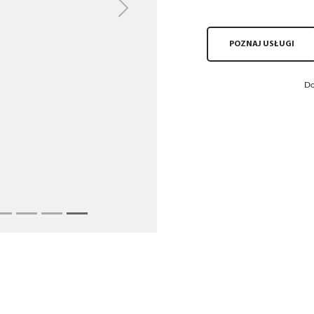
Next
POZNAJ USŁUGI
Do