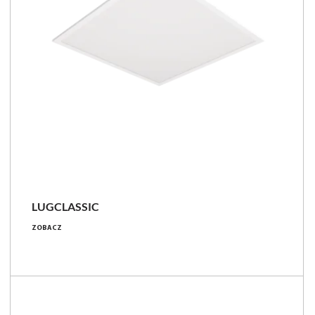
LUGCLASSIC
19 - 82 [W]
ZOBACZ
2200 - 9200 [lm]
98 - 179 [lm/W]