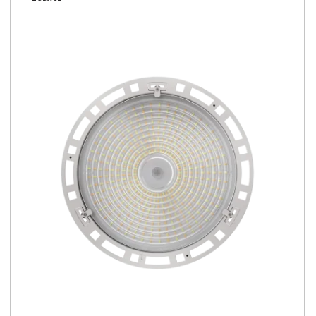
140 - 180 [lm/W]
120°, 30°x100°, 60°, 90°
LCS