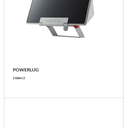
POWERLUG
24.5 - 149 [W]
ZOBACZ
3050 - 25100 [lm]
117 - 178 [lm/W]