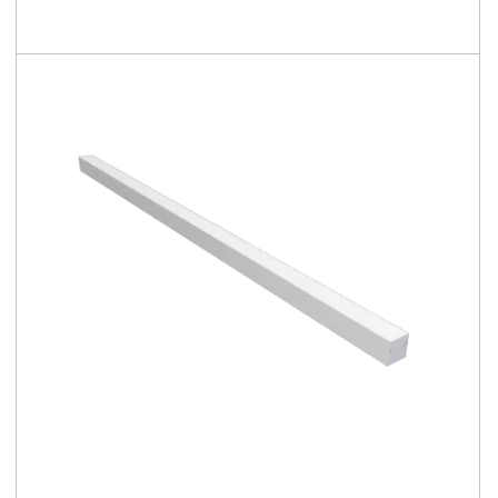
2850 - 12500 [lm]
97 - 151 [lm/W]