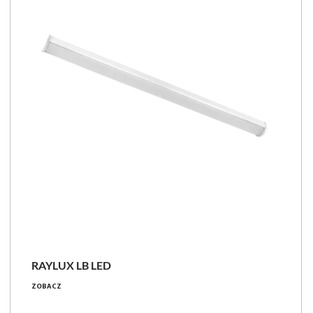
LUGBOX
RAYLUX LB LED
19 - 64 [W]
ZOBACZ
2650 - 9200 [lm]