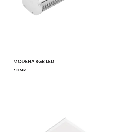
MODENA RGB LED
26 - 104 [W]
ZOBACZ
670 - 2660 [lm]
IP66
Porównaj rodzinę