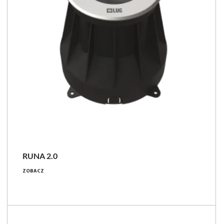
RUNA 2.0
4 - 24 [W]
ZOBACZ
310 - 3250 [lm]
IP68