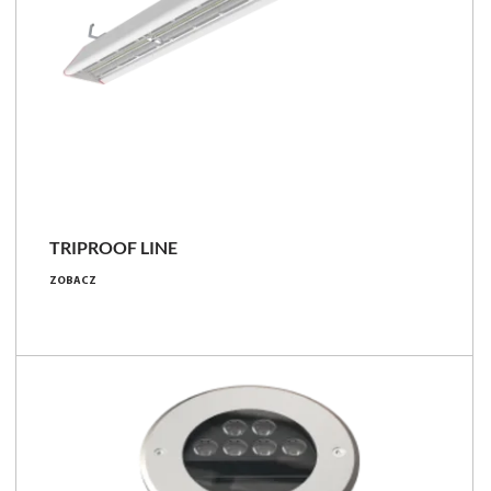
NOWOŚĆ
TRIPROOF LINE
97 - 144 [W]
ZOBACZ
15100 - 22700 [lm]
156 - 158 [lm/W]
Porównaj rodzinę