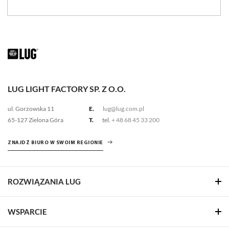
139 - 149 [lm/W]
Porównaj rodzinę
LUG LIGHT FACTORY SP. Z O.O.
ul. Gorzowska 11
E.
lug@lug.com.pl
65-127 Zielona Góra
T.
tel.
+ 48 68 45 33 200
ZNAJDŹ BIURO W SWOIM REGIONIE
ROZWIĄZANIA LUG
WSPARCIE