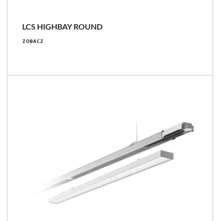
LCS HIGHBAY ROUND
22000 - 34700 [lm]
ZOBACZ
113 - 198 [W]
175 - 195 [lm/W]
Porównaj rodzinę