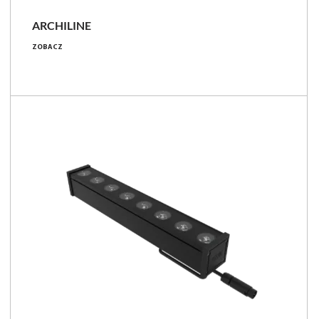
ARCHILINE
4.8 - 25.9 [W]
ZOBACZ
270 - 2350 [lm]
IP67