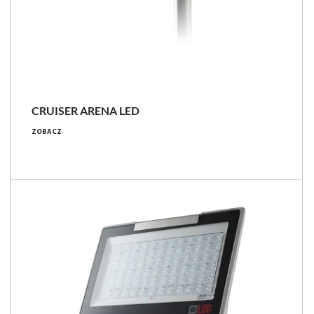
NOWOŚĆ
CRUISER ARENA LED
395 - 399 [W]
ZOBACZ
47100 - 62000 [lm]
118 - 157 [lm/W]
Porównaj rodzinę