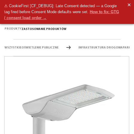
✕
⚠ CookieFirst [CF_DEBUG]: Late Consent detected — a Google
tag fired before Consent Mode defaults were set.
How to fix: GTG
/ consent load order →
PRODUKTY
ZASTOSOWANIE PRODUKTÓW
WSZYSTKIE
OŚWIETLENIE PUBLICZNE
INFRASTRUKTURA DROGOWA
PARK &