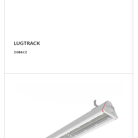
LUGTRACK
23 - 170 [W]
ZOBACZ
2950 - 30200 [lm]
115 - 179 [lm/W]