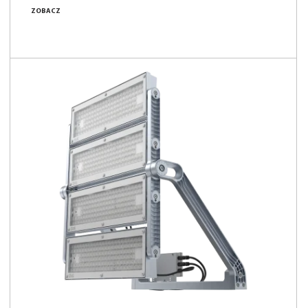
6350 - 8350 [lm]
ZOBACZ
38 - 50 [W]
167 [lm/W]
Porównaj rodzinę