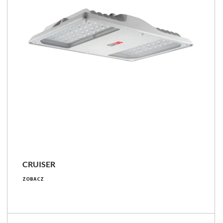
CRUISER
86 - 399 [W]
ZOBACZ
10200 - 62000 [lm]
97 - 170 [lm/W]