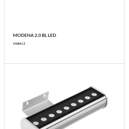
NOWOŚĆ
MODENA 2.0 BL LED
ZOBACZ
10 - 34 [W]
1200 - 5200 [lm]
IP66
Porównaj rodzinę