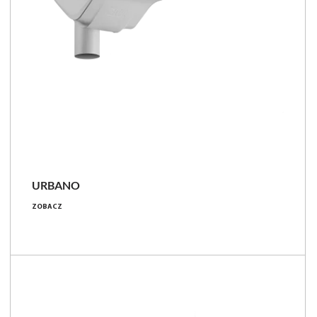
URBANO
102 - 302 [W]
ZOBACZ
12050 - 44950 [lm]
100 - 156 [lm/W]