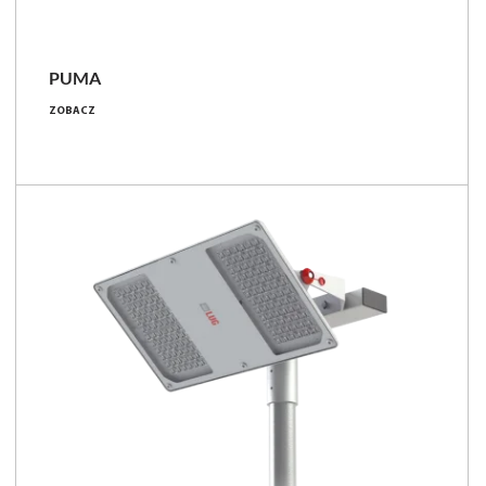
PUMA
468 - 1844 [W]
ZOBACZ
42600 - 258800 [lm]
91 - 141 [lm/W]