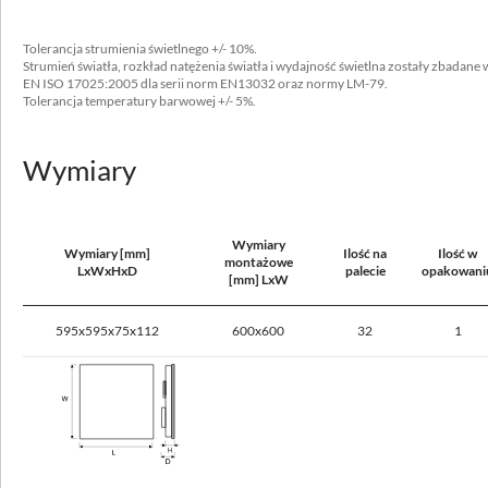
blacha stalowa malowana proszkowo
Typ
Tolerancja strumienia świetlnego +/- 10%.
Strumień światła, rozkład natężenia światła i wydajność świetlna zostały zbadan
600x600, 625x625
EN ISO 17025:2005 dla serii norm EN13032 oraz normy LM-79.
Tolerancja temperatury barwowej +/- 5%.
Nie okrywać materiałem termoizolacyjnym
tak
Wymiary
Wymiary
Dane elektryczne
Wymiary [mm]
Ilość na
Ilość w
montażowe
LxWxHxD
palecie
opakowani
[mm] LxW
Przyłącze elektryczne
przewód max 3x2,5 mm²
595x595x75x112
600x600
32
1
Zasilanie
220-240V 50/60Hz
Zawiera źródło światła
tak