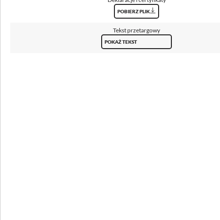
POBIERZ PLIK
Rozsył światła
obrotowo-symetryczny
Tekst przetargowy
POKAŻ TEKST
Sposób świecenia
bezpośredni
Klosz
pleksi opalowa (PLX)
Temperatura barwowa [K]
3000, 4000
CRI/Ra
≥80
Strumień oprawy [lm]
4400 - 9200
Skuteczność [lm/W]
102 - 120