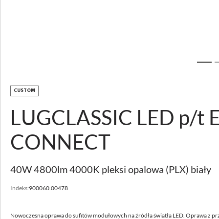
Pobierz zdjęcie
LUGCLASSIC LED p/t
CUSTOM
LUGCLASSIC LED p/t 
OPIS PRODUKTU
PARAMETRY TECHNICZNE
CONNECT
DO POBRANIA
AKCESORIA
40W 4800lm 4000K pleksi opalowa (PLX) biały
POZNAJ USŁUGI
Indeks:
900060.00478
CUSTOMIZACJA
WSPARCIE I KONTAKT
Nowoczesna oprawa do sufitów modułowych na źródła światła LED. Oprawa z pr