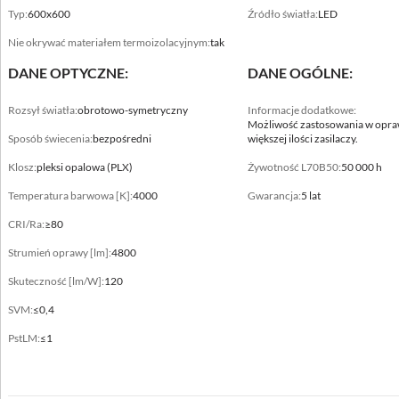
Typ:
600x600
Źródło światła:
LED
Nie okrywać materiałem termoizolacyjnym:
tak
DANE OPTYCZNE:
DANE OGÓLNE:
Rozsył światła:
obrotowo-symetryczny
Informacje dodatkowe:
Dane mechaniczne
Możliwość zastosowania w opraw
Sposób świecenia:
bezpośredni
większej ilości zasilaczy.
Montaż
Klosz:
pleksi opalowa (PLX)
Żywotność L70B50:
50 000 h
bezpośrednio na konstrukcji sufitu
Temperatura barwowa [K]:
4000
Gwarancja:
5 lat
Kolor oprawy
CRI/Ra:
≥80
biały
Strumień oprawy [lm]:
4800
Zakres temperatury pracy [°C]
Skuteczność [lm/W]:
120
0 ... +25
SVM:
≤0,4
RAL
PstLM:
≤1
9003
Obudowa