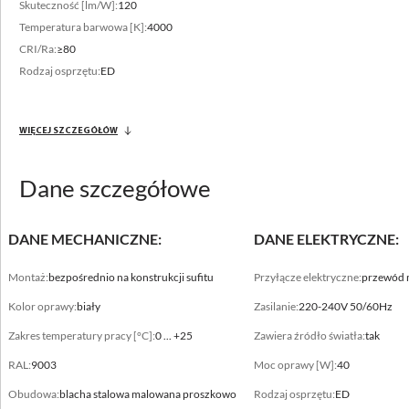
sufitach KNAUF, AMF, ROCKFON (na zamówienie)
Skuteczność [lm/W]:
120
Temperatura barwowa [K]:
4000
CRI/Ra:
≥80
Rodzaj osprzętu:
ED
WIĘCEJ SZCZEGÓŁÓW
Zakres strumienia świetlnego
Dane szczegółowe
4400 - 9200 [lm]
Zróżnicowana temperatura barwowa
DANE MECHANICZNE:
DANE ELEKTRYCZNE:
3000 - 4000 [K]
Montaż:
bezpośrednio na konstrukcji sufitu
Przyłącze elektryczne:
przewód 
Kolor oprawy:
biały
Zasilanie:
220-240V 50/60Hz
Zakres temperatury pracy [°C]:
0 ... +25
Zawiera źródło światła:
tak
RAL:
9003
Moc oprawy [W]:
40
Obudowa:
blacha stalowa malowana proszkowo
Rodzaj osprzętu:
ED