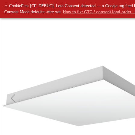
LUGCLASSIC LED p/t EASY
40W 4800lm 4000K pleksi opalowa (PL
⚠ CookieFirst [CF_DEBUG]: Late Consent detected — a Google tag fired 
LUG
CONNECT
biały
Consent Mode defaults were set.
How to fix: GTG / consent load order 
Previous
Previous
Next