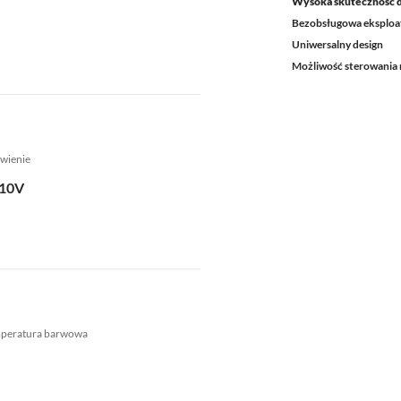
Wysoka skuteczność 
Bezobsługowa eksploa
Uniwersalny design
Możliwość sterowania 
wienie
.10V
mperatura barwowa