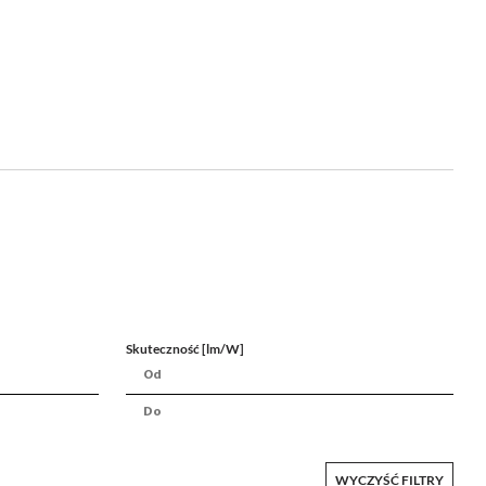
Skuteczność [lm/W]
WYCZYŚĆ FILTRY