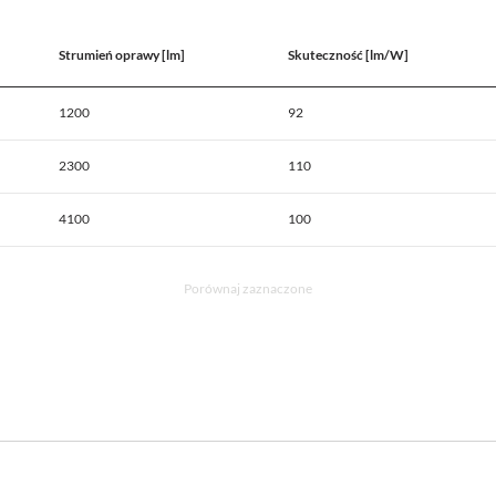
Strumień oprawy [lm]
Skuteczność [lm/W]
1200
92
2300
110
4100
100
Porównaj zaznaczone