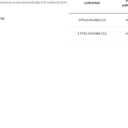
n
owania w oprawie jednego lub większej ilości
LxWxHxD
pal
B10
595x145x48x112
6
1195x145x48x112
6