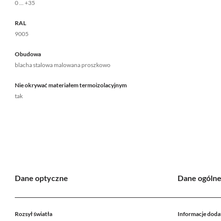
0 ... +35
RAL
9005
Obudowa
blacha stalowa malowana proszkowo
Nie okrywać materiałem termoizolacyjnym
tak
Dane optyczne
Dane ogóln
Rozsył światła
Informacje dod