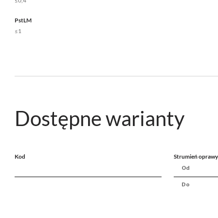
≤0,4
PstLM
≤1
Dostępne warianty
Kod
Strumień oprawy