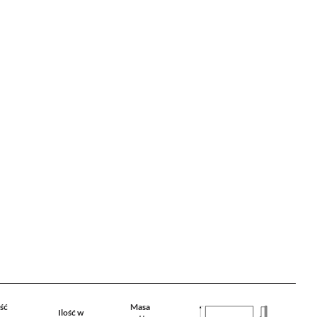
ość
Masa
Ilość w