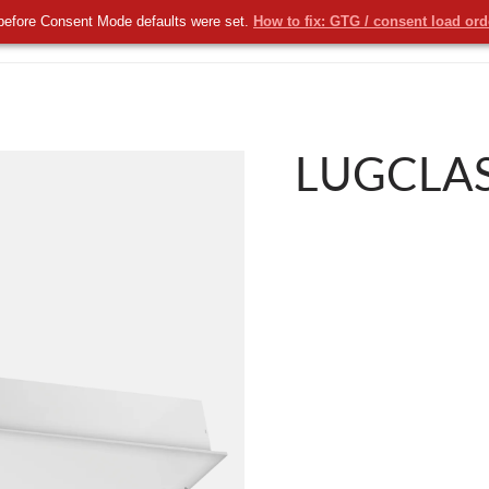
before Consent Mode defaults were set.
How to fix: GTG / consent load or
KOMERCYJNE
NOWOŚCI
USŁUGI
LUGCLAS