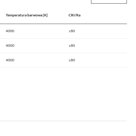
Temperatura barwowa [K]
CRI/Ra
4000
≥80
4000
≥80
4000
≥80