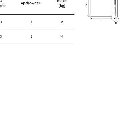
a
netto
opakowaniu
ecie
[kg]
0
1
2
0
1
4