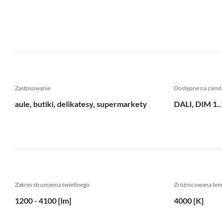
Zastosowanie
Dostępne na zamó
aule, butiki, delikatesy, supermarkety
DALI, DIM 1.
Zakres strumienia świetlnego
Zróżnicowana te
1200 - 4100 [lm]
4000 [K]