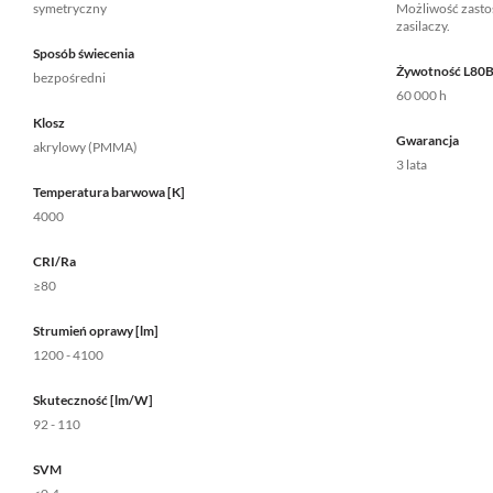
symetryczny
Możliwość zastos
zasilaczy.
Sposób świecenia
Żywotność L80
bezpośredni
60 000 h
Klosz
Gwarancja
akrylowy (PMMA)
3 lata
Temperatura barwowa [K]
4000
CRI/Ra
≥80
Strumień oprawy [lm]
1200 - 4100
Skuteczność [lm/W]
92 - 110
SVM