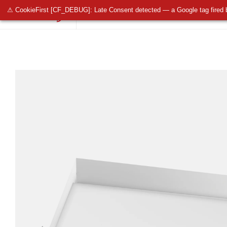
⚠ CookieFirst [CF_DEBUG]: Late Consent detected — a Google tag fired 
OŚWIETLENIE PUBLICZNE
OŚWIETLENIE 