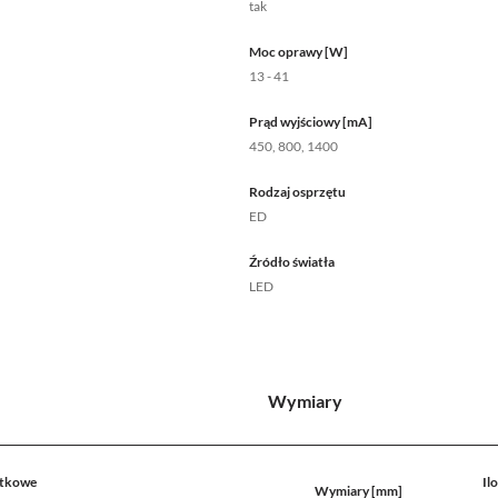
tak
Moc oprawy [W]
13 - 41
Prąd wyjściowy [mA]
450, 800, 1400
Rodzaj osprzętu
ED
Źródło światła
LED
e
Wymiary
atkowe
Il
Wymiary [mm]