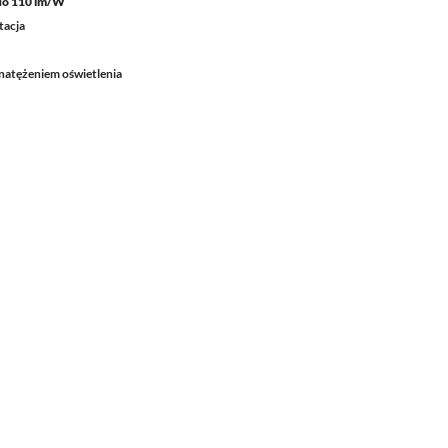
do 110 lm/W
tacja
natężeniem oświetlenia