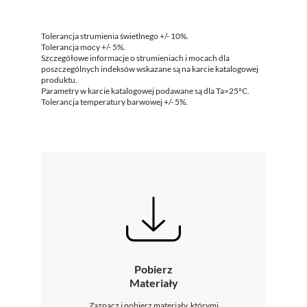
Tolerancja strumienia świetlnego +/- 10%.
Tolerancja mocy +/- 5%.
Szczegółowe informacje o strumieniach i mocach dla
poszczególnych indeksów wskazane są na karcie katalogowej
produktu.
Parametry w karcie katalogowej podawane są dla Ta=25°C.
Tolerancja temperatury barwowej +/- 5%.
Pobierz
Materiały
Zaznacz i pobierz materiały, którymi