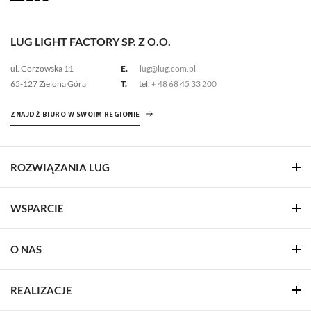
LUG LIGHT FACTORY SP. Z O.O.
ul. Gorzowska 11
E.
lug@lug.com.pl
65-127 Zielona Góra
T.
tel.
+ 48 68 45 33 200
ZNAJDŹ BIURO W SWOIM REGIONIE
ROZWIĄZANIA LUG
WSPARCIE
O NAS
REALIZACJE