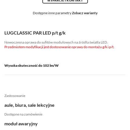
WSPARCIE I KONTAKT
Dostępne inne parametry
Zobacz warianty
LUGCLASSIC PAR LED p/t g/k
Nowoczesna oprawa do sufitów modułowych na źródła światła LED.
Przedmiotem modyfikacji jest dostosowanie oprawy do montażu g/k i p/t.
Wysoka skuteczność do 102 lm/W
Zastosowanie
aule, biura, sale lekcyjne
Dostępne na zamówienie
moduł awaryjny