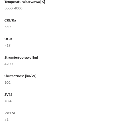
Temperatura barwowa [K]
3000, 4000
CRI/Ra
≥80
UGR
<19
Strumień oprawy [lm]
4200
Skuteczność [lm/W]
102
SVM
≤0,4
PstLM
≤1