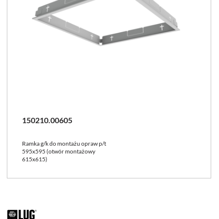
150210.00605
Ramka g/k do montażu opraw p/t
595x595 (otwór montażowy
615x615)