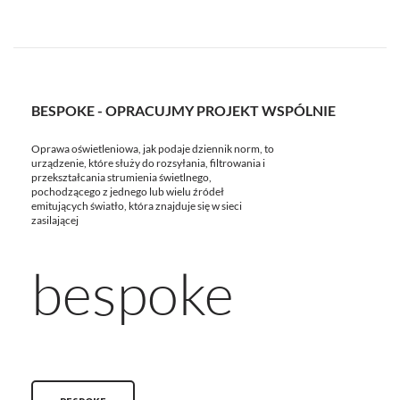
BESPOKE - OPRACUJMY PROJEKT WSPÓLNIE
Oprawa oświetleniowa, jak podaje dziennik norm, to
urządzenie, które służy do rozsyłania, filtrowania i
przekształcania strumienia świetlnego,
pochodzącego z jednego lub wielu źródeł
emitujących światło, która znajduje się w sieci
zasilającej
bespoke