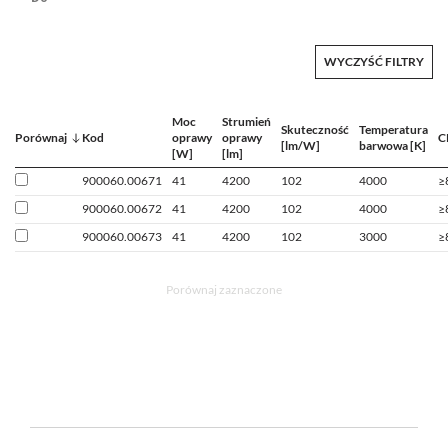
WYCZYŚĆ FILTRY
Moc
Strumień
Skuteczność
Temperatura
Porównaj
Kod
oprawy
oprawy
C
[lm/W]
barwowa [K]
[W]
[lm]
900060.00671
41
4200
102
4000
≥
900060.00672
41
4200
102
4000
≥
900060.00673
41
4200
102
3000
≥
Porównaj zaznaczone