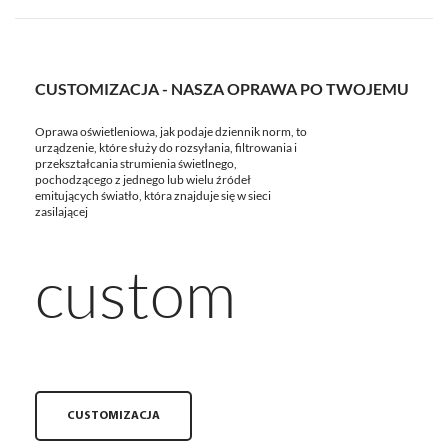
CUSTOMIZACJA - NASZA OPRAWA PO TWOJEMU
Oprawa oświetleniowa, jak podaje dziennik norm, to
urządzenie, które służy do rozsyłania, filtrowania i
przekształcania strumienia świetlnego,
pochodzącego z jednego lub wielu źródeł
emitujących światło, która znajduje się w sieci
zasilającej
custom
CUSTOMIZACJA