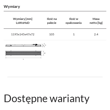
Wymiary
Wymiary [mm]
Ilość na
Ilość w
Masa
LxWxHxD
palecie
opakowaniu
netto [kg]
1195x145x47x72
105
1
2.4
Dostępne warianty