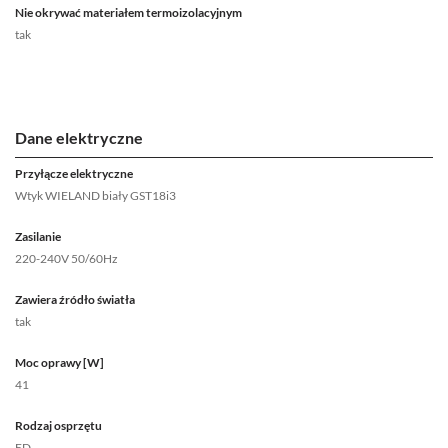
Nie okrywać materiałem termoizolacyjnym
tak
Dane elektryczne
Przyłącze elektryczne
Wtyk WIELAND biały GST18i3
Zasilanie
220-240V 50/60Hz
Zawiera źródło światła
tak
Moc oprawy [W]
41
Rodzaj osprzętu
ED