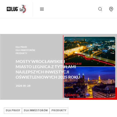
DLA PRASY,
DLA INWESTORÓW,
PRODUKTY
MOSTY WROCŁAWSKIE I
MIASTO LEGNICA Z TYTUŁAMI
NAJLEPSZYCH INWESTYCJI
OŚWIETLENIOWYCH 2025 ROKU
2026-01-29
DLA PRASY
DLA INWESTORÓW
PRODUKTY