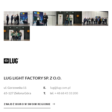
LUG LIGHT FACTORY SP. Z O.O.
ul. Gorzowska 11
E.
lug@lug.com.pl
65-127 Zielona Góra
T.
tel.
+ 48 68 45 33 200
ZNAJDŹ BIURO W SWOIM REGIONIE