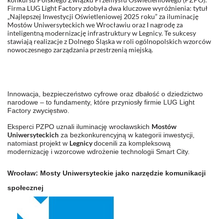
Firma LUG Light Factory zdobyła dwa kluczowe wyróżnienia: tytuł
„Najlepszej Inwestycji Oświetleniowej 2025 roku” za iluminację
Mostów Uniwersyteckich we Wrocławiu oraz I nagrodę za
inteligentną modernizację infrastruktury w Legnicy. Te sukcesy
stawiają realizacje z Dolnego Śląska w roli ogólnopolskich wzorców
nowoczesnego zarządzania przestrzenią miejską.
Innowacja, bezpieczeństwo cyfrowe oraz dbałość o dziedzictwo
narodowe – to fundamenty, które przyniosły firmie LUG Light
Factory zwycięstwo.
Mostów
Eksperci PZPO uznali iluminację wrocławskich
Uniwersyteckich
za bezkonkurencyjną w kategorii inwestycji,
Legnicy
natomiast projekt w
docenili za kompleksową
modernizację i wzorcowe wdrożenie technologii Smart City.
Wrocław: Mosty Uniwersyteckie jako narzędzie komunikacji
społecznej