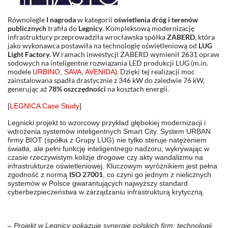
Równolegle
I nagroda
w kategorii
oświetlenia dróg i terenów
publicznych
trafiła do
Legnicy
. Kompleksową modernizację
infrastruktury przeprowadziła wrocławska spółka
ZABERD
, która
jako wykonawca postawiła na technologię oświetleniową od
LUG
Light Factory
. W ramach inwestycji ZABERD wymienił 2631 opraw
sodowych na inteligentne rozwiązania LED produkcji LUG (m.in.
modele
). Dzięki tej realizacji moc
URBINO
,
SAVA
,
AVENIDA
zainstalowana spadła drastycznie z 346 kW do zaledwie 76 kW,
generując aż
78% oszczędności
na kosztach energii.
[
LEGNICA Case Study
]
Legnicki projekt to wzorcowy przykład głębokiej modernizacji i
wdrożenia systemów inteligentnych Smart City. System URBAN
firmy BIOT (spółka z Grupy LUG) nie tylko steruje natężeniem
światła, ale pełni funkcję inteligentnego nadzoru, wykrywając w
czasie rzeczywistym kolizje drogowe czy akty wandalizmu na
infrastrukturze oświetleniowej. Kluczowym wyróżnikiem jest pełna
ISO 27001
zgodność z normą
, co czyni go jednym z nielicznych
systemów w Polsce gwarantujących najwyższy standard
cyberbezpieczeństwa w zarządzaniu infrastrukturą krytyczną.
– Projekt w Legnicy pokazuje synergię polskich firm: technologii