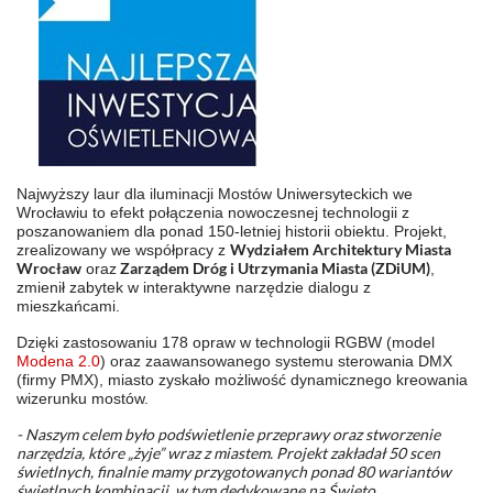
Najwyższy laur dla iluminacji Mostów Uniwersyteckich we
Wrocławiu to efekt połączenia nowoczesnej technologii z
poszanowaniem dla ponad 150-letniej historii obiektu. Projekt,
Wydziałem Architektury Miasta
zrealizowany we współpracy z
Wrocław
Zarządem Dróg i Utrzymania Miasta (ZDiUM)
oraz
,
zmienił zabytek w interaktywne narzędzie dialogu z
mieszkańcami.
Dzięki zastosowaniu 178 opraw w technologii RGBW (model
Modena 2.0
) oraz zaawansowanego systemu sterowania DMX
(firmy PMX), miasto zyskało możliwość dynamicznego kreowania
wizerunku mostów.
- Naszym celem było podświetlenie przeprawy oraz stworzenie
narzędzia, które „żyje” wraz z miastem. Projekt zakładał 50 scen
świetlnych, finalnie mamy przygotowanych ponad 80 wariantów
świetlnych kombinacji, w tym dedykowane na Święto