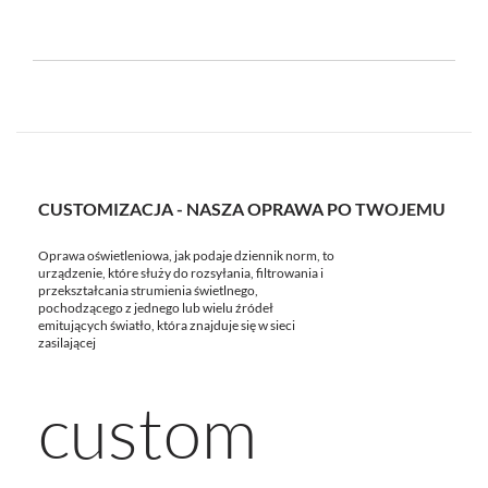
CUSTOMIZACJA - NASZA OPRAWA PO TWOJEMU
Oprawa oświetleniowa, jak podaje dziennik norm, to
urządzenie, które służy do rozsyłania, filtrowania i
przekształcania strumienia świetlnego,
pochodzącego z jednego lub wielu źródeł
emitujących światło, która znajduje się w sieci
zasilającej
custom