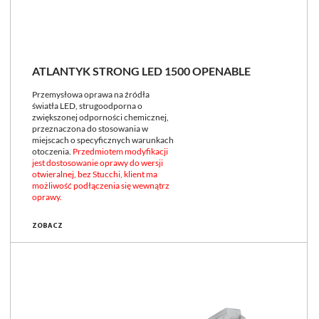
ATLANTYK STRONG LED 1500 OPENABLE
Przemysłowa oprawa na źródła
światła LED, strugoodporna o
zwiększonej odporności chemicznej,
przeznaczona do stosowania w
miejscach o specyficznych warunkach
otoczenia.
Przedmiotem modyfikacji
jest dostosowanie oprawy do wersji
otwieralnej, bez Stucchi, klient ma
możliwość podłączenia się wewnątrz
oprawy.
ZOBACZ