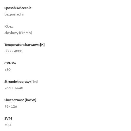
Sposób świecenia
bezpośredni
Klosz
akrylowy (PMMA)
Temperatura barwowa [K]
3000, 4000
CRI/Ra
≥80
Strumień oprawy [lm]
2650 - 6640
Skuteczność [lm/W]
98 - 126
SVM
≤0,4