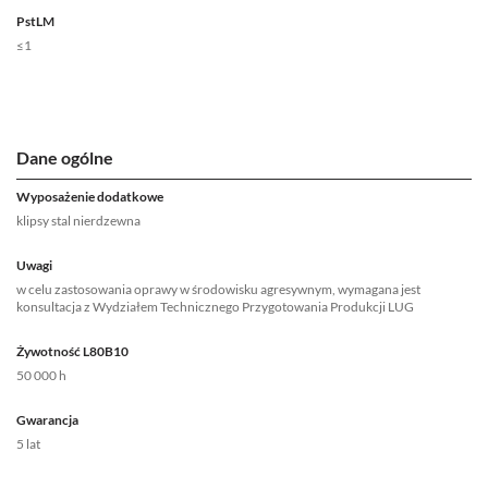
PstLM
≤1
Dane ogólne
Wyposażenie dodatkowe
klipsy stal nierdzewna
Uwagi
w celu zastosowania oprawy w środowisku agresywnym, wymagana jest
konsultacja z Wydziałem Technicznego Przygotowania Produkcji LUG
Żywotność L80B10
50 000 h
Gwarancja
5 lat