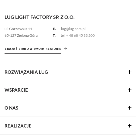
LUG LIGHT FACTORY SP. Z O.O.
ul. Gorzowska 11
E.
lug@lug.com.pl
65-127 Zielona Góra
T.
tel.
+ 48 68 45 33 200
ZNAJDŹ BIURO W SWOIM REGIONIE
ROZWIĄZANIA LUG
WSPARCIE
O NAS
REALIZACJE