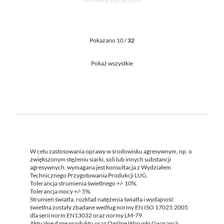
Pokazano 10 /
32
Pokaż wszystkie
W celu zastosowania oprawy w środowisku agresywnym, np. o
zwiększonym stężeniu siarki, soli lub innych substancji
agresywnych, wymagana jest konsultacja z Wydziałem
Technicznego Przygotowania Produkcji LUG.
Tolerancja strumienia świetlnego +/- 10%.
Tolerancja mocy +/- 5%.
Strumień światła, rozkład natężenia światła i wydajność
świetlna zostały zbadane według normy EN ISO 17025:2005
dla serii norm EN13032 oraz normy LM-79.
Aktualne dane produktu oraz Ogólne Warunki Gwarancji