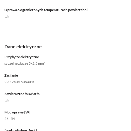
Oprawa o ograniczonych temperaturach powierzchni
tak
Dane elektryczne
Przyłącze elektryczne
szczelne złącze 5x2,5 mm²
Zasilanie
220-240V 50/60Hz
Zawiera źródło światła
tak
Moc oprawy [W]
26 - 54
Prąd wyjściowy [mA]