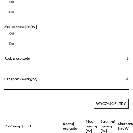
Skuteczność [lm/W]
Rodzaj osprzętu
Czas pracy awaryjnej
WYCZYŚĆ FILTRY
Moc
Strumień
Rodzaj
Skuteczn
Porównaj
Kod
oprawy
oprawy
osprzętu
[lm/W]
[W]
[lm]