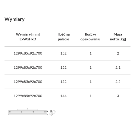
Wymiary
Wymiary [mm]
Ilość na
Ilość w
Masa
LxWxHxD
palecie
opakowaniu
netto [kg]
1299x85x92x700
152
1
2
1299x85x92x700
152
1
2.1
1299x85x92x700
152
1
2.5
1299x85x92x700
144
1
3