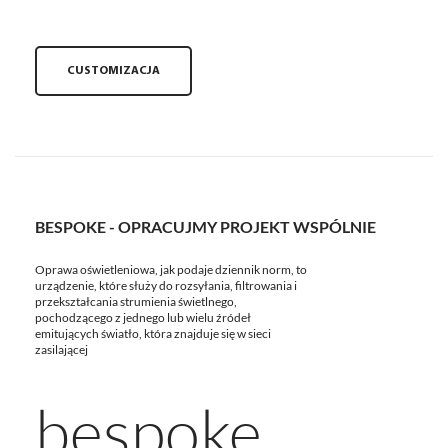
CUSTOMIZACJA
BESPOKE - OPRACUJMY PROJEKT WSPÓLNIE
Oprawa oświetleniowa, jak podaje dziennik norm, to
urządzenie, które służy do rozsyłania, filtrowania i
przekształcania strumienia świetlnego,
pochodzącego z jednego lub wielu źródeł
emitujących światło, która znajduje się w sieci
zasilającej
bespoke