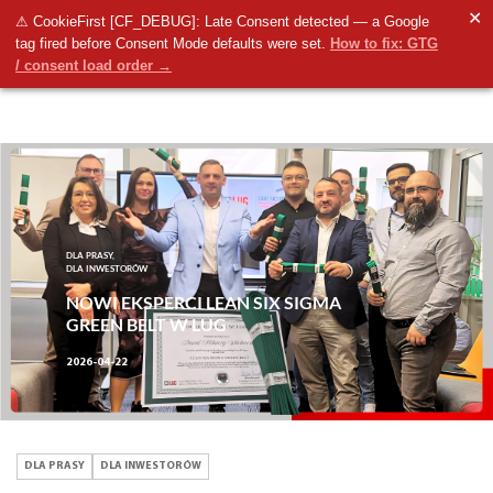
✕
⚠ CookieFirst [CF_DEBUG]: Late Consent detected — a Google
tag fired before Consent Mode defaults were set.
How to fix: GTG
/ consent load order →
DLA PRASY,
DLA INWESTORÓW
NOWI EKSPERCI LEAN SIX SIGMA
GREEN BELT W LUG
2026-04-22
DLA PRASY
DLA INWESTORÓW