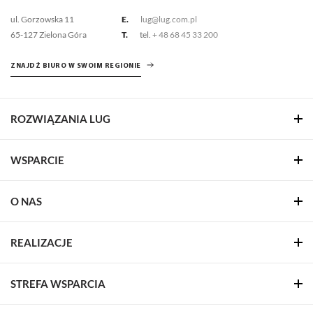
ul. Gorzowska 11
E.
lug@lug.com.pl
65-127 Zielona Góra
T.
tel.
+ 48 68 45 33 200
ZNAJDŹ BIURO W SWOIM REGIONIE
ROZWIĄZANIA LUG
WSPARCIE
O NAS
REALIZACJE
STREFA WSPARCIA