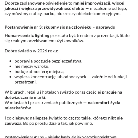
Dobrze zaplanowane oświetlenie to
mniej improwizacji, więcej
jakości i większa przewidywalność efektu
— niezależnie od tego,
czy mówimy o ulicy, parku, biurze czy obiekcie komercyjnym.
Postanowienie nr 3: skupmy się na człowieku – naprawdę
Human-centric lighting
przestało być trendem z prezentacji. Stało
się realnym oczekiwaniem użytkowników.
Dobre światło w 2026 roku:
poprawia poczucie bezpieczeństwa,
nie męczy wzroku,
buduje atmosferę miejsca,
wspiera koncentrację lub odpoczynek — zależnie od funkcji
przestrzeni.
W biurach, retailu i hotelach światło coraz częściej
pracuje na
doświadczenie marki
.
W miastach i przestrzeniach publicznych —
na komfort życia
mieszkańców
.
I co ciekawe: najlepsze światło to często takie, którego
nikt nie
zauważa
. Bo po prostu działa tak, jak powinno.
Postanowienie nr 4: ESG – nie jako hasło, ale jako decyzje projektowe