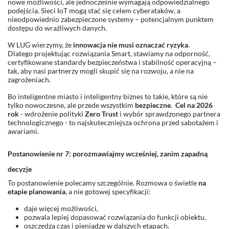
nowe możliwości, ale jednocześnie wymagają odpowiedzialnego
podejścia. Sieci IoT mogą stać się celem cyberataków, a
nieodpowiednio zabezpieczone systemy – potencjalnym punktem
dostępu do wrażliwych danych.
W LUG wierzymy, że
innowacja nie musi oznaczać ryzyka
.
Dlatego projektując rozwiązania Smart, stawiamy na odporność,
certyfikowane standardy bezpieczeństwa i stabilność operacyjną –
tak, aby nasi partnerzy mogli skupić się na rozwoju, a nie na
zagrożeniach.
Bo inteligentne miasto i inteligentny biznes to takie, które są nie
tylko nowoczesne, ale przede wszystkim
bezpieczne
.
Cel na 2026
rok
- wdrożenie polityki
Zero Trust
i wybór sprawdzonego partnera
technologicznego - to najskuteczniejsza ochrona przed sabotażem i
awariami.
Postanowienie nr 7: porozmawiajmy wcześniej, zanim zapadną
decyzje
To postanowienie polecamy szczególnie. Rozmowa o świetle
na
etapie planowania
, a nie gotowej specyfikacji:
daje więcej możliwości,
pozwala lepiej dopasować rozwiązania do funkcji obiektu,
oszczędza czas i pieniądze w dalszych etapach.