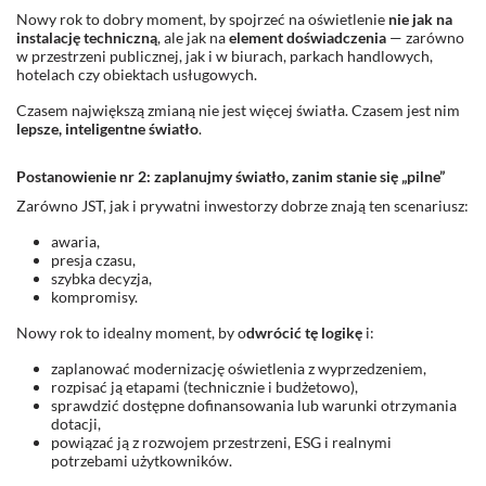
Nowy rok to dobry moment, by spojrzeć na oświetlenie
nie jak na
instalację techniczną
, ale jak na
element doświadczenia
— zarówno
w przestrzeni publicznej, jak i w biurach, parkach handlowych,
hotelach czy obiektach usługowych.
Czasem największą zmianą nie jest więcej światła. Czasem jest nim
lepsze, inteligentne światło
.
Postanowienie nr 2: zaplanujmy światło, zanim stanie się „pilne”
Zarówno JST, jak i prywatni inwestorzy dobrze znają ten scenariusz:
awaria,
presja czasu,
szybka decyzja,
kompromisy.
Nowy rok to idealny moment, by o
dwrócić tę logikę
i:
zaplanować modernizację oświetlenia z wyprzedzeniem,
rozpisać ją etapami (technicznie i budżetowo),
sprawdzić dostępne
dofinansowania
lub warunki otrzymania
dotacji
,
powiązać ją z rozwojem przestrzeni, ESG i realnymi
potrzebami użytkowników.