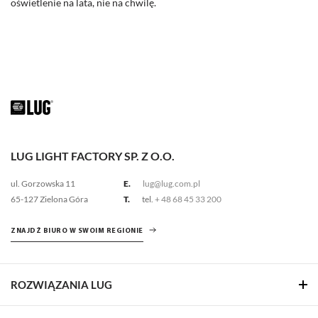
oświetlenie na lata, nie na chwilę.
LUG LIGHT FACTORY SP. Z O.O.
ul. Gorzowska 11
E.
lug@lug.com.pl
65-127 Zielona Góra
T.
tel.
+ 48 68 45 33 200
ZNAJDŹ BIURO W SWOIM REGIONIE
ROZWIĄZANIA LUG