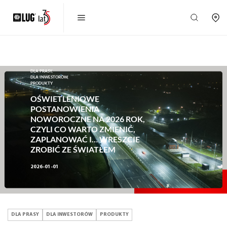
DLA PRASY,
DLA INWESTORÓW,
PRODUKTY
OŚWIETLENIOWE
POSTANOWIENIA
NOWOROCZNE NA 2026 ROK,
CZYLI CO WARTO ZMIENIĆ,
ZAPLANOWAĆ I… WRESZCIE
ZROBIĆ ZE ŚWIATŁEM
2026-01-01
DLA PRASY
DLA INWESTORÓW
PRODUKTY