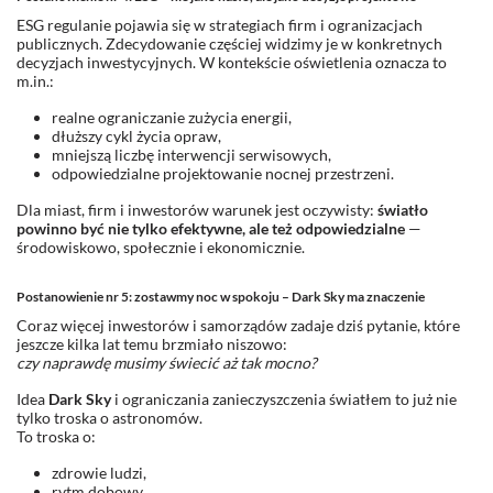
ESG regulanie pojawia się w strategiach firm i ogranizacjach
publicznych. Zdecydowanie częściej widzimy je w konkretnych
decyzjach inwestycyjnych. W kontekście oświetlenia oznacza to
m.in.:
realne ograniczanie zużycia energii,
dłuższy cykl życia opraw,
mniejszą liczbę interwencji serwisowych,
odpowiedzialne projektowanie nocnej przestrzeni.
Dla miast, firm i inwestorów warunek jest oczywisty:
światło
powinno być nie tylko efektywne, ale też odpowiedzialne
—
środowiskowo, społecznie i ekonomicznie.
Postanowienie nr 5: zostawmy noc w spokoju – Dark Sky ma znaczenie
Coraz więcej inwestorów i samorządów zadaje dziś pytanie, które
jeszcze kilka lat temu brzmiało niszowo:
czy naprawdę musimy świecić aż tak mocno?
Idea
Dark Sky
i ograniczania zanieczyszczenia światłem to już nie
tylko troska o astronomów.
To troska o:
zdrowie ludzi,
rytm dobowy,