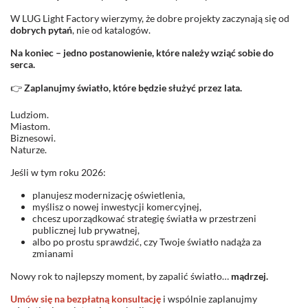
W LUG Light Factory wierzymy, że dobre projekty zaczynają się od
dobrych pytań
, nie od katalogów.
Na koniec – jedno postanowienie, które należy wziąć sobie do
serca.
Zaplanujmy światło, które będzie służyć przez lata.
👉
Ludziom.
Miastom.
Biznesowi.
Naturze.
Jeśli w tym roku 2026:
planujesz modernizację oświetlenia,
myślisz o nowej inwestycji komercyjnej,
chcesz uporządkować strategię światła w przestrzeni
publicznej lub prywatnej,
albo po prostu sprawdzić, czy Twoje światło nadąża za
zmianami
Nowy rok to najlepszy moment, by zapalić światło…
mądrzej.
Umów się na bezpłatną konsultację
i wspólnie zaplanujmy