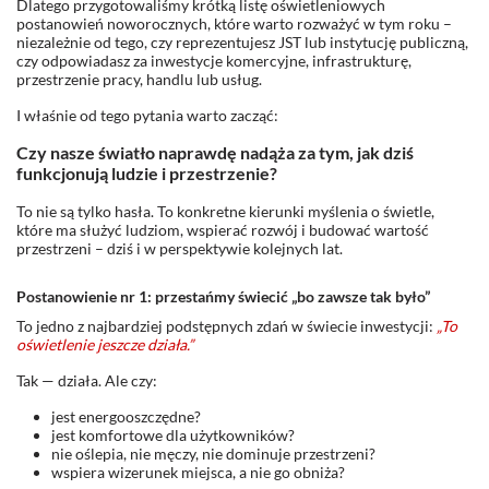
Dlatego przygotowaliśmy krótką listę oświetleniowych
postanowień noworocznych, które warto rozważyć w tym roku –
niezależnie od tego, czy reprezentujesz JST lub instytucję publiczną,
czy odpowiadasz za inwestycje komercyjne, infrastrukturę,
przestrzenie pracy, handlu lub usług.
I właśnie od tego pytania warto zacząć:
Czy nasze światło naprawdę nadąża za tym, jak dziś
funkcjonują ludzie i przestrzenie?
To nie są tylko hasła. To konkretne kierunki myślenia o świetle,
które ma służyć ludziom, wspierać rozwój i budować wartość
przestrzeni – dziś i w perspektywie kolejnych lat.
Postanowienie nr 1: przestańmy świecić „bo zawsze tak było”
To jedno z najbardziej podstępnych zdań w świecie inwestycji:
„To
oświetlenie jeszcze działa.”
Tak — działa. Ale czy:
jest energooszczędne?
jest komfortowe dla użytkowników?
nie oślepia, nie męczy, nie dominuje przestrzeni?
wspiera wizerunek miejsca, a nie go obniża?