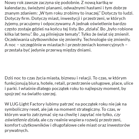
Nowy rok zawsze zaczyna się podobnie. Z nową kartką w
kalendarzu, świeżymi planami, odważnymi hasłami i tym dobrze
znanym zdaniem: „W tym roku zrobimy to inaczej.” Dotyczy to ludzi.
Dotyczy firm. Dotyczy miast, inwestycji i przestrzeni, w których
żyjemy, pracujemy i odpoczywamy. A jednak oświetlenie bardzo
często zostaje gdzieś na końcu tej listy. Bo „działa”. Bo „było robione
kilka lat temu”. Bo „są pilniejsze tematy”. Tylko że świat się zmienił.
Oczekiwania użytkowników się zmieniły. Technologie się zmieniły.
A noc – szczególnie w miastach i przestrzeniach komercyjnych –
przestała być jedynie przerwą między dniami.
Dziś noc to czas życia miasta, biznesu i relacji. To czas, w którym
funkcjonują biura, hotele, retail, przestrzenie usługowe, place, ulice
i parki. I właśnie dlatego początek roku to najlepszy moment, by
spojrzeć na światło szerzej.
W LUG Light Factory lubimy patrzeć na początek roku nie jak na
symboliczny reset, ale jak na moment strategiczny. To czas, w
którym warto zatrzymać się na chwilę i zapytać nie tylko,
czy
oświetlenie działa
, ale czy realnie wspiera rozwój przestrzeni,
komfort użytkowników i długofalowe cele miast oraz inwestorów
prywatnych.