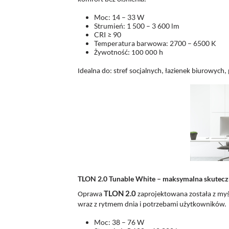
Moc: 14 – 33 W
Strumień: 1 500 – 3 600 lm
CRI ≥ 90
Temperatura barwowa: 2700 – 6500 K
Żywotność: 100 000 h
Idealna do: stref socjalnych, łazienek biurowych
TLON 2.0 Tunable White – maksymalna skuteczn
TLON 2.0
Oprawa
zaprojektowana została z myśl
wraz z rytmem dnia i potrzebami użytkowników.
Moc: 38 – 76 W