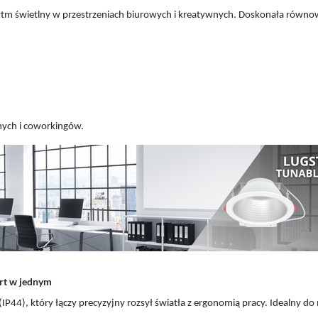
m świetlny w przestrzeniach biurowych i kreatywnych. Doskonała równow
wnych i coworkingów.
rt w jednym
(IP44), który łączy precyzyjny rozsył światła z ergonomią pracy. Idealny do 