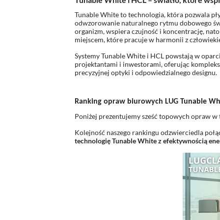
Tunable White to technologia, która pozwala pł
odwzorowanie naturalnego rytmu dobowego świa
organizm, wspiera czujność i koncentrację, nato
miejscem, które pracuje w harmonii z człowieki
Systemy Tunable White i HCL powstają w oparci
projektantami i inwestorami, oferując kompleks
precyzyjnej optyki i odpowiedzialnego designu.
Ranking opraw biurowych LUG Tunable Wh
Poniżej prezentujemy sześć topowych opraw w tec
Kolejność naszego rankingu odzwierciedla połą
technologię Tunable White z efektywnością en