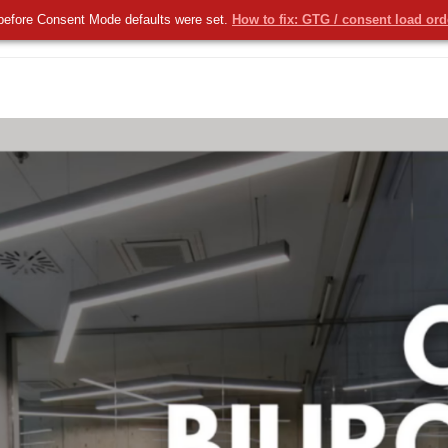
before Consent Mode defaults were set.
How to fix: GTG / consent load or
KOMERCYJNE
NOWOŚCI
USŁUGI