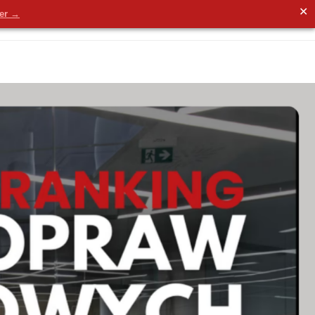
✕
der →