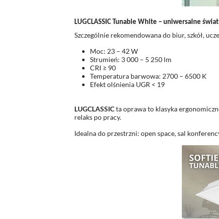
LUGCLASSIC Tunable White – uniwersalne światł
Szczególnie rekomendowana do biur, szkół, ucz
Moc: 23 – 42 W
Strumień: 3 000 – 5 250 lm
CRI ≥ 90
Temperatura barwowa: 2700 – 6500 K
Efekt olśnienia UGR < 19
LUGCLASSIC
ta oprawa to klasyka ergonomiczne
relaks po pracy.
Idealna do przestrzni: open space, sal konferenc