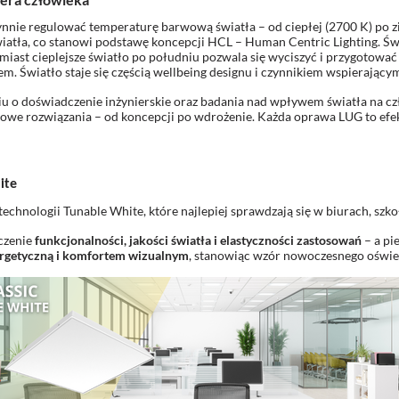
ynnie regulować temperaturę barwową światła – od ciepłej (2700 K) po z
tła, co stanowi podstawę koncepcji HCL – Human Centric Lighting. Św
miast cieplejsze światło po południu pozwala się wyciszyć i przygotować d
em. Światło staje się częścią wellbeing designu i czynnikiem wspierając
u o doświadczenie inżynierskie oraz badania nad wpływem światła na cz
owe rozwiązania – od koncepcji po wdrożenie. Każda oprawa LUG to efekt
ite
hnologii Tunable White, które najlepiej sprawdzają się w biurach, szkoła
czenie
funkcjonalności, jakości światła i elastyczności zastosowań
– a pi
ergetyczną i komfortem wizualnym
, stanowiąc wzór nowoczesnego oświe