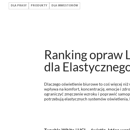
DLA PRASY
PRODUKTY
DLA INWESTORÓW
Ranking opraw L
dla Elastyczneg
Dlaczego oświetlenie biurowe to coś więcej niż
wpływa na komfort, koncentrację, emocje i zdro
ograniczyć zmęczenie wzroku i poprawić samopo
potrzebują elastycznych systemów oświetlenia, 
Tunable White i HCL – światło, które wsp