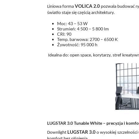
VOLICA 2.0
Liniowa forma
pozwala budować ryt
światło staje się częścią architektury.
Moc: 43 – 53 W
Strumień: 4 500 – 5 800 lm
CRI: 90
Temp. barwowa: 2700 – 6500 K
Żywotność: 95 000 h
Idealna do: open space, korytarzy, stref kreaty
LUGSTAR 3.0 Tunable White – precyzja i komfo
LUGSTAR 3.0
Downlight
o wysokiej szczelności 
komfort bez olśnienia.