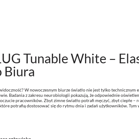
UG Tunable White – Ela
o Biura
 widoczność? W nowoczesnym biurze światło nie jest tylko technicznym 
wie. Badania z zakresu neurobiologii pokazują, że odpowiednie oświetl
czucie pracowników. Zbyt zimne światło potrafi męczyć, zbyt ciepłe – r
które potrafią dostosować się do rytmu dnia i zadań użytkowników. Tym w
iera człowieka