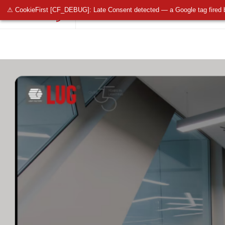
⚠ CookieFirst [CF_DEBUG]: Late Consent detected — a Google tag fired 
OŚWIETLENIE PUBLICZNE
OŚWIETLENIE 