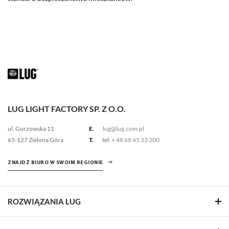
LUG LIGHT FACTORY SP. Z O.O.
ul. Gorzowska 11
E.
lug@lug.com.pl
65-127 Zielona Góra
T.
tel.
+ 48 68 45 33 200
ZNAJDŹ BIURO W SWOIM REGIONIE
ROZWIĄZANIA LUG