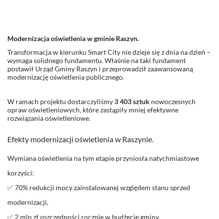
Modernizacja oświetlenia w gminie Raszyn.
Transformacja w kierunku Smart City nie dzieje się z dnia na dzień –
wymaga solidnego fundamentu. Właśnie na taki fundament
postawił Urząd Gminy Raszyn i przeprowadził zaawansowaną
modernizację oświetlenia publicznego.
W ramach projektu dostarczyliśmy
3 403 sztuk
nowoczesnych
opraw oświetleniowych, które zastąpiły mniej efektywne
rozwiązania oświetleniowe.
Efekty modernizacji oświetlenia w Raszynie.
Wymiana oświetlenia na tym etapie przyniosła natychmiastowe
korzyści:
✅ 70% redukcji mocy zainstalowanej względem stanu sprzed
modernizacji,
✅ 2 mln zł oszczędności rocznie w budżecie gminy,